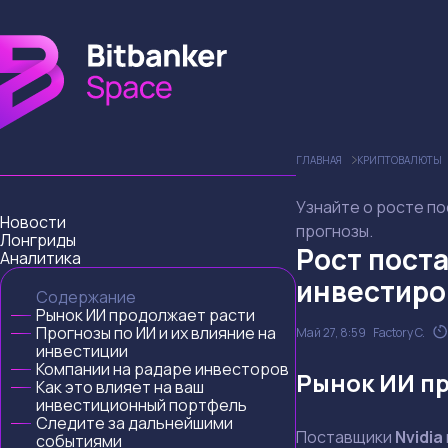
ГЛАВНАЯ
КРИПТОВАЛЮТЫ
Узнайте о росте по
Новости
прогнозы.
Лонгриды
Рост поста
Аналитика
инвестиро
Содержание
Рынок ИИ продолжает расти
Прогнозы по ИИ и их влияние на
Май 27, 8:59
Factory C.
инвестиции
Компании на радаре инвесторов
Рынок ИИ п
Как это влияет на ваш
инвестиционный портфель
Следите за дальнейшими
Поставщики
Nvidia
событиями