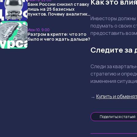
Как это вли
Банк России снизил ставку
лишь на 25 базисных
пунктов. Почему аналитики
Инвесторы должны 
опять не угадали и что
ждать дальше?
подумать о своих с
Июн 10, 9:00
предоставить возмо
Разгром в крипте: что это
было и чего ждать дальше?
Следите за
Следи за кварталь
стратегию и опреде
изменения ситуации
→
Купить и обменят
Поделиться статьей