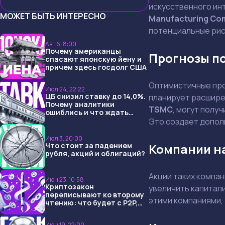
искусственного ин
МОЖЕТ БЫТЬ ИНТЕРЕСНО
Manufacturing Co
потенциальные рис
Авг 6, 8:00
Почему американцы
Прогнозы по
спасают японскую йену и
причем здесь госдолг США
Оптимистичные про
Июл 24, 22:22
ЦБ снизил ставку до 14,0%.
планирует расширен
Почему аналитики
TSMC
, могут полу
ошиблись и что ждать
дальше?
Это создает допол
Июл 3, 20:00
Что стоит за падением
Компании н
рубля, акций и облигаций?
Акции таких компан
Июн 23, 10:58
Криптозакон
увеличить капитал
переписывают ко второму
этими компаниями, 
чтению: что будет с P2P,
USDT и обменниками
Июн 19, 22:00