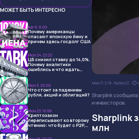
МОЖЕТ БЫТЬ ИНТЕРЕСНО
Авг 6, 8:00
Почему американцы
спасают японскую йену и
причем здесь госдолг США
Июл 24, 22:22
ЦБ снизил ставку до 14,0%.
Почему аналитики
ошиблись и что ждать
дальше?
Май 17, 2:19
Factory C.
Июл 3, 20:00
Что стоит за падением
рубля, акций и облигаций?
Sharplink сообщила 
и инвесторов.
Июн 23, 10:58
Sharplink 
Криптозакон
переписывают ко второму
млн
чтению: что будет с P2P,
USDT и обменниками
Июн 19, 22:00