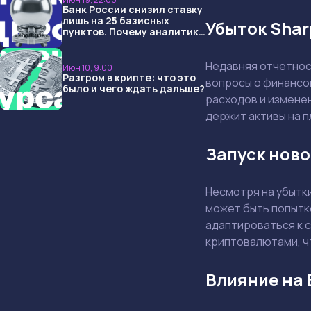
Банк России снизил ставку
лишь на 25 базисных
Убыток Shar
пунктов. Почему аналитики
опять не угадали и что
ждать дальше?
Недавняя отчетност
Июн 10, 9:00
Разгром в крипте: что это
вопросы о финансо
было и чего ждать дальше?
расходов и изменен
держит активы на 
Запуск ново
Несмотря на убытки
может быть попытк
адаптироваться к 
криптовалютами, чт
Влияние на 