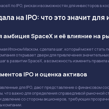
paceX по IPO, рисках и возможностях для инвесторов в к
ала на IPO: что это значит для
 амбиция SpaceX и её влияние на р
емая Илоном Маском, сделала шаг, который может стать 
компания открывает двери для привлечения значительных
аг в развитии SpaceX, а возможность изменить правила 
ментов IPO и оценка активов
авленные для IPO, дают представление о финансовом сос
Задать вопрос эксперту
ы, что важно для определения справедливой рыночной ст
и давление со стороны акционеров, требующих прозрачно
Выбрать эксперта
ы компании.