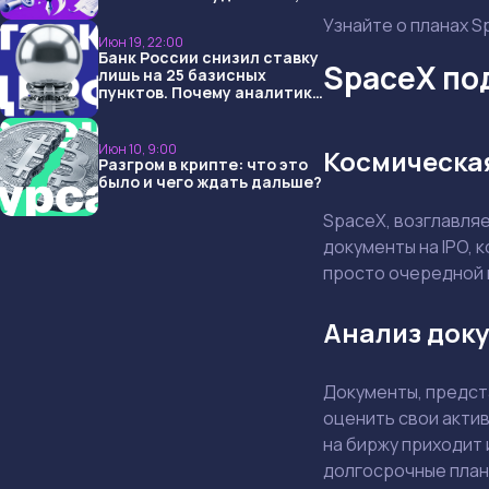
USDT и обменниками
Узнайте о планах S
Июн 19, 22:00
Банк России снизил ставку
SpaceX под
лишь на 25 базисных
пунктов. Почему аналитики
опять не угадали и что
ждать дальше?
Июн 10, 9:00
Космическая
Разгром в крипте: что это
было и чего ждать дальше?
SpaceX, возглавля
документы на IPO, 
просто очередной ш
Анализ доку
Документы, предст
оценить свои актив
на биржу приходит 
долгосрочные план