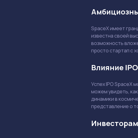
Амбициозны
SpaceX имеет гранд
известна своей вы
возможность вложен
просто стартап с х
Влияние IPO
Успех IPO SpaceX м
можем увидеть, как
динамики в космиче
представление о т
Инвесторам: