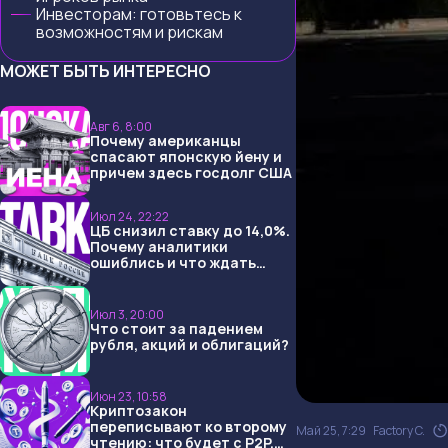
Инвесторам: готовьтесь к
возможностям и рискам
МОЖЕТ БЫТЬ ИНТЕРЕСНО
Авг 6, 8:00
Почему американцы
спасают японскую йену и
причем здесь госдолг США
Июл 24, 22:22
ЦБ снизил ставку до 14,0%.
Почему аналитики
ошиблись и что ждать
дальше?
Июл 3, 20:00
Что стоит за падением
рубля, акций и облигаций?
Июн 23, 10:58
Криптозакон
переписывают ко второму
Май 25, 7:29
Factory C.
чтению: что будет с P2P,