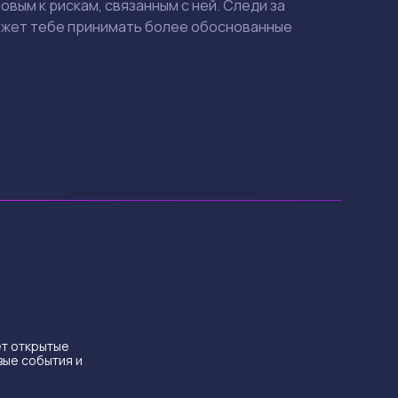
вым к рискам, связанным с ней. Следи за
может тебе принимать более обоснованные
ет открытые
вые события и