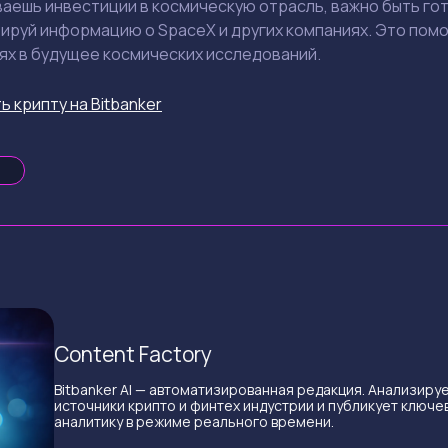
аешь инвестиции в космическую отрасль, важно быть гото
зируй информацию о SpaceX и других компаниях. Это по
ях в будущее космических исследований.
ь крипту на Bitbanker
Content Factory
Bitbanker AI — автоматизированная редакция. Анализиру
источники крипто и финтех индустрии и публикует ключе
аналитику в режиме реального времени.