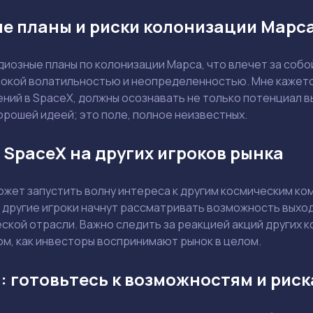
е планы и риски колонизации Марс
Ваш e-mail не будет опубликован
иозные планы по колонизации Марса, что влечет за собо
сокой волатильностью и неопределенностью. Мне кажет
ий в SpaceX, должны осознавать не только потенциал вы
орошей идеей; это поле, полное неизвестных.
Держите меня в курсе: эксклюзивные материалы и новости рынка на
почту
 SpaceX на других игроков рынка
Даю согласие на обработку персональных данных
Отправить вопрос
ожет запустить волну интереса к другим космическим компа
Смотреть
Смотреть
 другие игроки начнут рассматривать возможность выход
ской отрасли. Важно следить за реакцией акций других ко
ом, как инвесторы воспринимают рынок в целом.
 готовьтесь к возможностям и рис