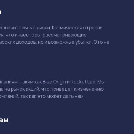
а
й значительные риски. Космическая отрасль
ся, что инвесторы, рассматривающие
соких доходов, но и возможные убытки. Это не
ниям, таким как Blue Origin и Rocket Lab. Мы
Смотреть
Смотреть
а на рынок акций, что приведет к изменению
мпаний, так как это может дать нам
кам