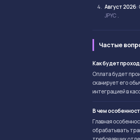
Август 2026
:
JPYC
.
Частые вопр
Как будет проход
Оплата будет прои
сканирует его обы
интеграцией в кас
В чем особенност
Главная особеннос
обрабатывать тран
требовавших отде