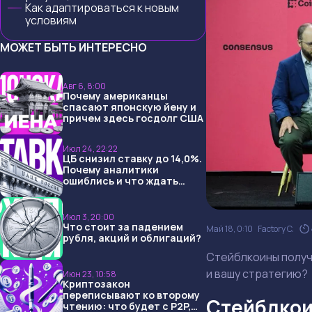
Как адаптироваться к новым
условиям
МОЖЕТ БЫТЬ ИНТЕРЕСНО
Авг 6, 8:00
Почему американцы
спасают японскую йену и
причем здесь госдолг США
Июл 24, 22:22
ЦБ снизил ставку до 14,0%.
Почему аналитики
ошиблись и что ждать
дальше?
Июл 3, 20:00
Что стоит за падением
Май 18, 0:10
Factory C.
рубля, акций и облигаций?
Стейблкоины получ
и вашу стратегию?
Июн 23, 10:58
Криптозакон
переписывают ко второму
Стейблкои
чтению: что будет с P2P,