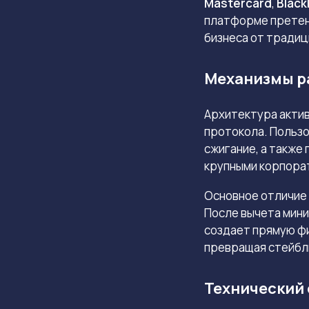
Mastercard
,
Blac
платформе претен
бизнеса от традиц
Механизмы р
Архитектура актив
протокола. Пользо
сжигание, а также
крупными корпора
Основное отличие 
После вычета мин
создает прямую ф
превращая стейблк
Технический 