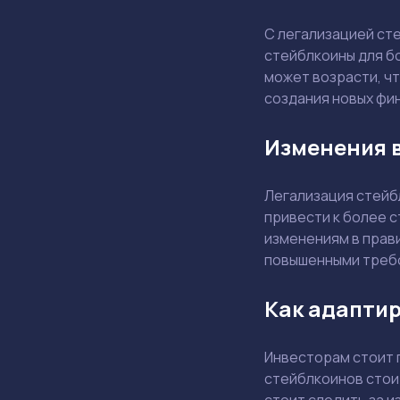
С легализацией ст
стейблкоины для б
может возрасти, чт
создания новых фи
Изменения в
Легализация стейб
привести к более 
изменениям в прави
повышенными требо
Как адаптир
Инвесторам стоит 
стейблкоинов стои