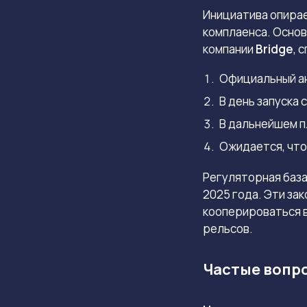
Инициатива опира
комплаенса. Осно
компании
Bridge
, 
Официальный ан
В день запуска
В дальнейшем п
Ожидается, что
Регуляторная баз
2025 года. Эти за
кооперироваться в
рельсов.
Частые вопр