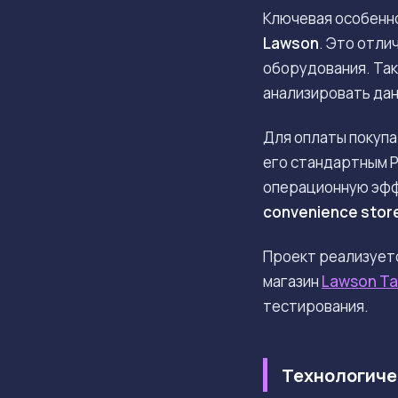
Ключевая особенн
Lawson
. Это отли
оборудования. Так
анализировать дан
Для оплаты покупа
его стандартным P
операционную эффе
convenience stor
Проект реализует
магазин
Lawson Ta
тестирования.
Технологичес