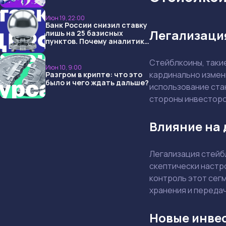
USDT и обменниками
Июн 19, 22:00
Банк России снизил ставку
Легализация
лишь на 25 базисных
пунктов. Почему аналитики
опять не угадали и что
ждать дальше?
Стейблкоины, таки
Июн 10, 9:00
кардинально измен
Разгром в крипте: что это
было и чего ждать дальше?
использование ста
стороны инвесторо
Влияние на 
Легализация стейб
скептически настро
контроль этот сег
хранения и переда
Новые инве