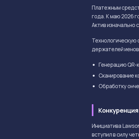
Платежным средс
года. К маю 2026 
Актив изначально 
Технологическую 
держателей иеновы
Генерацию QR-к
Сканирование к
Обработку онче
Конкуренция
Инициатива Lawson
вступил в силу че