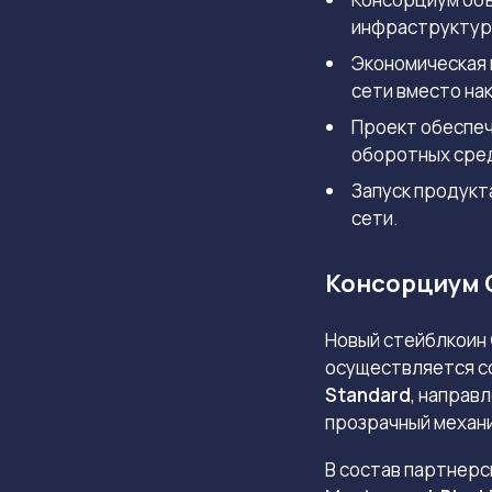
инфраструктур
Экономическая 
сети вместо на
Проект обеспеч
оборотных сре
Запуск продукт
сети.
Консорциум O
Новый стейблкоин
осуществляется со
Standard
, направ
прозрачный механ
В состав партнерс