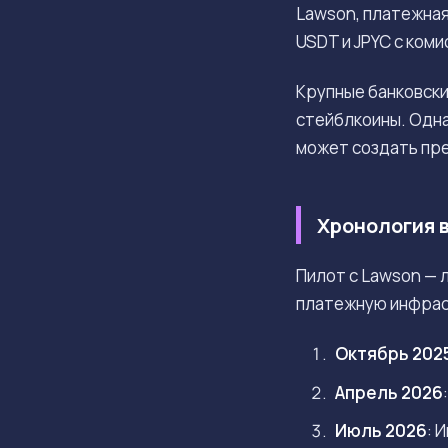
Lawson, платежна
USDT и JPYC с коми
Крупные банковски
стейблкоины. Одна
может создать пр
Хронология 
Пилот с Lawson — 
платежную инфрас
Октябрь 202
Апрель 2026
Июль 2026
: 