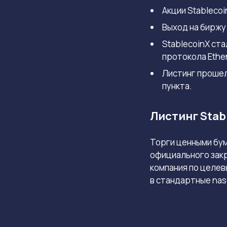
Акции Stablecoi
Выход на биржу
StablecoinX ст
протокола Ethe
Листинг прошел
пункта.
Листинг Stab
Торги ценными бу
официального закр
компания по целев
в стандартные
nas
Новая публичная к
напрямую связана