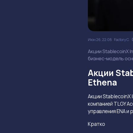
Июн 26, 22:08
Factory C.
Акции StablecoinX 
бизнес-модель осн
Акции Sta
Ethena
Акции StablecoinX
компанией TLGY Ac
управления ENA и р
Кратко