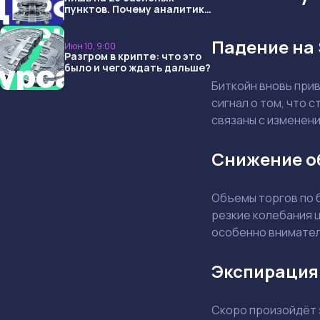
пунктов. Почему аналитики
опять не угадали и что
ждать дальше?
Падение на 
Июн 10, 9:00
Разгром в крипте: что это
было и чего ждать дальше?
Биткойн вновь при
сигнал о том, что
связаны с изменени
Снижение о
Объемы торгов по 
резкие колебания 
особенно вниматель
Экспирация
Скоро произойдёт 