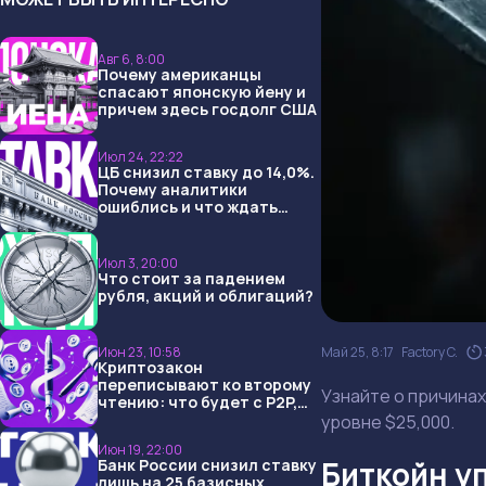
Авг 6, 8:00
Почему американцы
спасают японскую йену и
причем здесь госдолг США
Июл 24, 22:22
ЦБ снизил ставку до 14,0%.
Почему аналитики
ошиблись и что ждать
дальше?
Июл 3, 20:00
Что стоит за падением
рубля, акций и облигаций?
Июн 23, 10:58
Май 25, 8:17
Factory C.
Криптозакон
переписывают ко второму
Узнайте о причинах
чтению: что будет с P2P,
USDT и обменниками
уровне $25,000.
Июн 19, 22:00
Биткойн уп
Банк России снизил ставку
лишь на 25 базисных