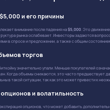
$5,000 и его причины
влекает внимание после падения на
$5,000
. Это движени
 структура рынка ослабевает. Инвесторы задаются вопро
ями в спросе и предложении, а также с общим состояние
бъемов торгов
биткойну значительно упали. Меньше покупателей означа
Задать вопрос эксперту
цен. Когда объемы снижаются, это часто предшествует 
ны в такой ситуации, так как это может привести к нео
Выбрать эксперта
 опционов и волатильность
Ваш e-mail не будет опубликован
экспирация опционов, что может добавить дополнительну