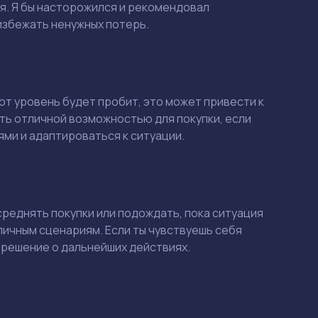
я. Я бы насторожился и рекомендовал
избежать ненужных потерь.
тот уровень будет пробит, это может привести к
ть отличной возможностью для покупки, если
ями и адаптироваться к ситуации.
Смотреть
Смотреть
усреднять покупки или подождать, пока ситуация
личным сценариям. Если ты чувствуешь себя
 решение о дальнейших действиях.