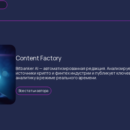
Content Factory
Bitbanker AI — автоматизированная редакция. Анализиру
источники крипто и финтех индустрии и публикует ключе
аналитику в режиме реального времени.
Все статьи автора