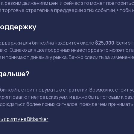
к резким движениям цен, и сейчас это может повторитьс
 торговые стратегии в преддверии этих событий, чтобы 
поддержку
Держите меня в курсе: эксклюзивные материалы и новости рынка на
почту
Даю согласие на обработку персональных данных
оддержки для биткойна находится около
$25,000
. Если э
Отправить вопрос
ию. Однако для долгосрочных инвесторов это может ста
м и понимают динамику рынка. Важно следить за изменени
Смотреть
Смотреть
 дальше?
ь биткойн, стоит подумать о стратегии. Возможно, стоит 
криптовалют непредсказуем, и важно быть готовым к раз
 дождаться более ясных сигналов, прежде чем принимать
ь крипту на Bitbanker