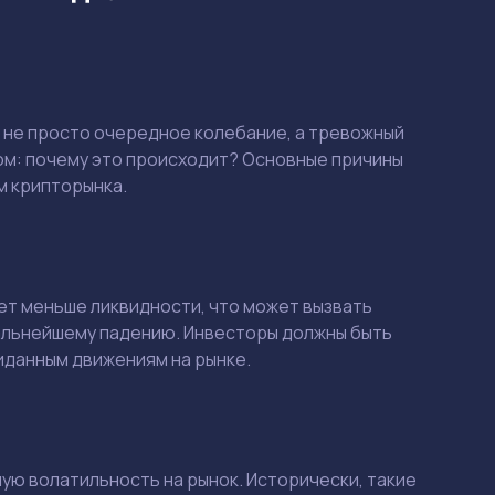
е не просто очередное колебание, а тревожный
сом: почему это происходит? Основные причины
м крипторынка.
ет меньше ликвидности, что может вызвать
дальнейшему падению. Инвесторы должны быть
жиданным движениям на рынке.
ю волатильность на рынок. Исторически, такие