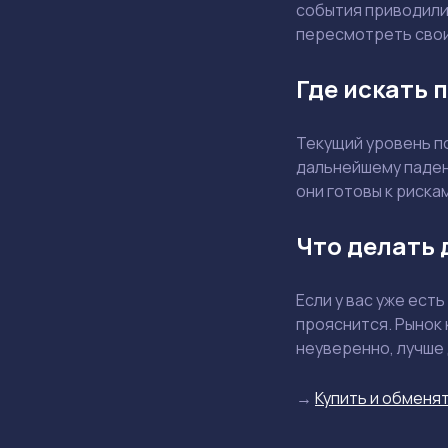
события приводили 
пересмотреть свои
Где искать 
Текущий уровень п
дальнейшему паден
они готовы к риска
Что делать
Если у вас уже ест
прояснится. Рынок 
неуверенно, лучше
→
Купить и обменят