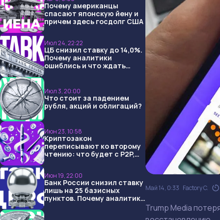
Почему американцы
спасают японскую йену и
причем здесь госдолг США
Июл 24, 22:22
ЦБ снизил ставку до 14,0%.
Почему аналитики
ошиблись и что ждать
дальше?
Июл 3, 20:00
Что стоит за падением
рубля, акций и облигаций?
Июн 23, 10:58
Криптозакон
переписывают ко второму
чтению: что будет с P2P,
USDT и обменниками
Июн 19, 22:00
Банк России снизил ставку
Май 14, 0:33
Factory C.
лишь на 25 базисных
пунктов. Почему аналитики
опять не угадали и что
Trump Media потеря
ждать дальше?
восстановлению.