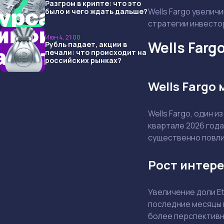
Разгром в крипте: что это
Wells Fargo увеличи
было и чего ждать дальше?
стратегии инвесто
Июн 4, 21:00
Wells Farg
Рубль падает, акции в
печали: что происходит на
российских рынках?
Wells Fargo
Wells Fargo, один 
квартале 2026 года
существенно повли
Рост интере
Увеличение доли E
последние месяцы 
более перспективн