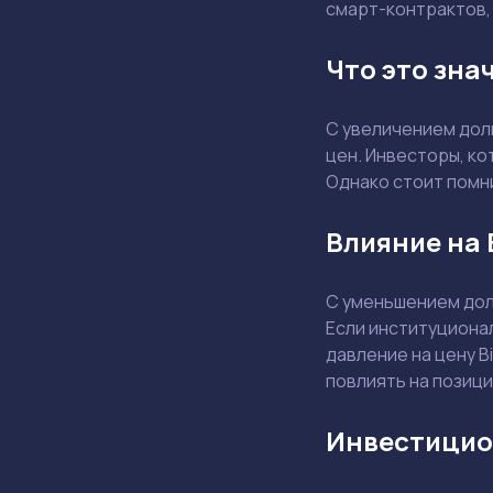
смарт-контрактов,
Что это зна
С увеличением доли
цен. Инвесторы, ко
Однако стоит помни
Влияние на 
С уменьшением доли
Если институциона
давление на цену B
повлиять на позици
Инвестицио