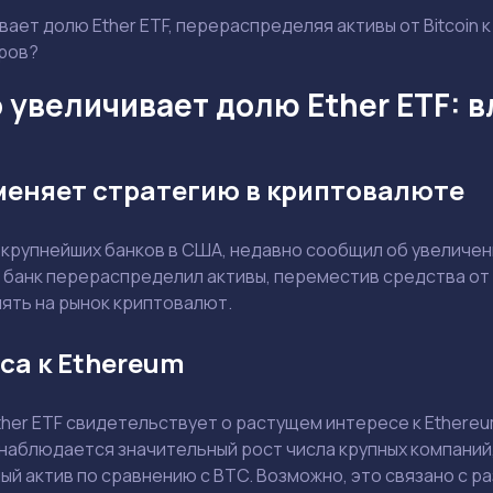
вает долю Ether ETF, перераспределяя активы от Bitcoin к
ров?
o увеличивает долю Ether ETF: 
 меняет стратегию в криптовалюте
из крупнейших банков в США, недавно сообщил об увеличен
 банк перераспределил активы, переместив средства от B
ять на рынок криптовалют.
са к Ethereum
Задать вопрос эксперту
ther ETF свидетельствует о растущем интересе к Ethere
наблюдается значительный рост числа крупных компаний
Выбрать эксперта
ый актив по сравнению с BTC. Возможно, это связано с 