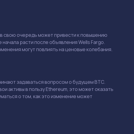
о в свою очередь может привести к повышению
е начала расти после объявления Wells Fargo.
зменения могут повлиять на ценовые колебания.
начинают задаваться вопросом о будущем BTC.
Смотреть
Смотреть
и активы в пользу Ethereum, это может оказать
уматься о том, как это изменение может