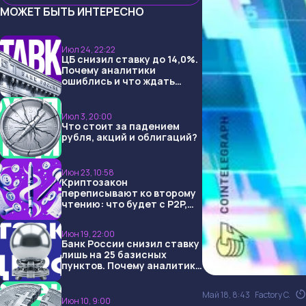
МОЖЕТ БЫТЬ ИНТЕРЕСНО
Июл 24, 22:22
ЦБ снизил ставку до 14,0%.
Почему аналитики
ошиблись и что ждать
дальше?
Июл 3, 20:00
Что стоит за падением
рубля, акций и облигаций?
Июн 23, 10:58
Криптозакон
переписывают ко второму
чтению: что будет с P2P,
USDT и обменниками
Июн 19, 22:00
Банк России снизил ставку
лишь на 25 базисных
пунктов. Почему аналитики
опять не угадали и что
ждать дальше?
Май 18, 8:43
Factory C.
Июн 10, 9:00