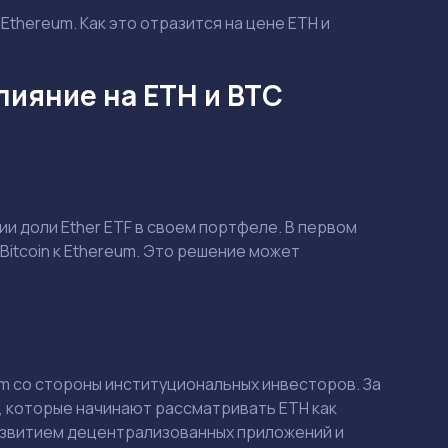
 Ethereum. Как это отразится на цене ETH и
влияние на ETH и BTC
ии доли Ether ETF в своем портфеле. В первом
itcoin к Ethereum. Это решение может
um со стороны институциональных инвесторов. За
, которые начинают рассматривать ETH как
развитием децентрализованных приложений и