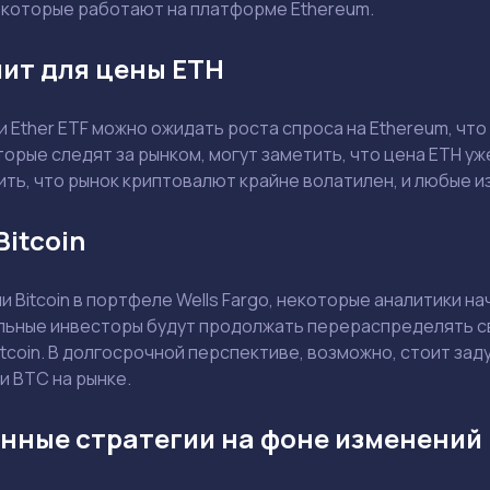
 которые работают на платформе Ethereum.
Ваш e-mail не будет опубликован
чит для цены ETH
 Ether ETF можно ожидать роста спроса на Ethereum, чт
торые следят за рынком, могут заметить, что цена ETH уж
ть, что рынок криптовалют крайне волатилен, и любые и
Держите меня в курсе: эксклюзивные материалы и новости рынка на
почту
Bitcoin
Даю согласие на обработку персональных данных
Отправить вопрос
 Bitcoin в портфеле Wells Fargo, некоторые аналитики 
Смотреть
Смотреть
льные инвесторы будут продолжать перераспределять сво
itcoin. В долгосрочной перспективе, возможно, стоит зад
и BTC на рынке.
нные стратегии на фоне изменений