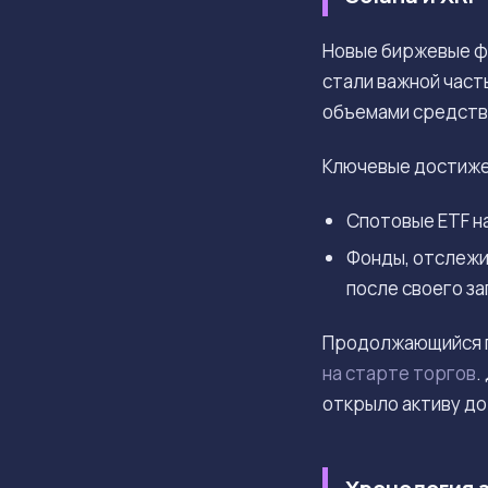
Новые биржевые фо
стали важной час
объемами средств
Ключевые достижен
Спотовые ETF н
Фонды, отслеж
после своего за
Продолжающийся п
на старте торгов
.
открыло активу до