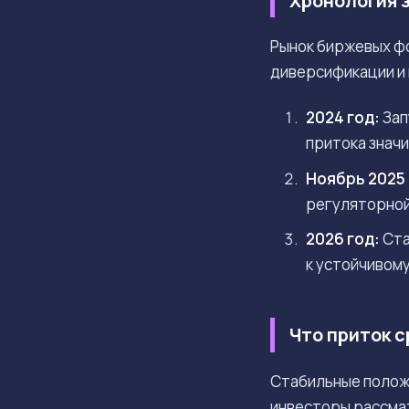
Хронология з
Рынок биржевых фо
диверсификации и
2024 год:
Зап
притока знач
Ноябрь 2025 
регуляторной
2026 год:
Ста
к устойчивом
Что приток с
Стабильные полож
инвесторы рассмат