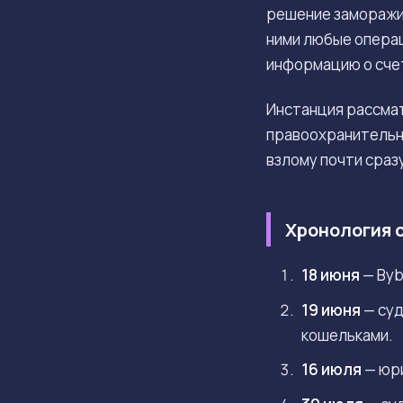
решение заморажив
ними любые операц
информацию о счет
Инстанция рассма
правоохранительн
взлому почти сраз
Хронология 
18 июня
— Byb
19 июня
— суд
кошельками.
16 июля
— юр