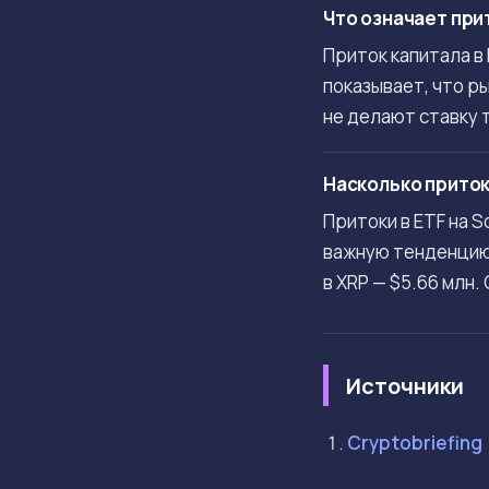
Что означает прит
Приток капитала в
показывает, что р
не делают ставку 
Насколько приток 
Притоки в ETF на 
важную тенденцию р
в XRP — $5.66 млн
Источники
Cryptobriefing