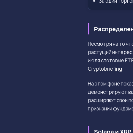
За один торгов
Распределен
Несмотря на то чт
растущий интерес
июля спотовые ETF 
Cryptobriefing
На этом фоне показ
демонстрируют ва
расширяют свои по
признании фундам
Solana и XRP