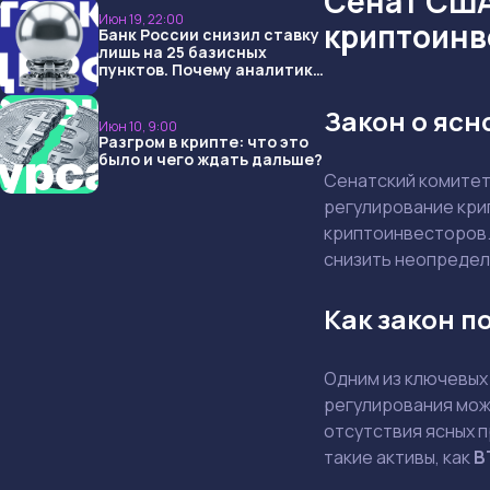
Сенат США 
Июн 19, 22:00
криптоинв
Банк России снизил ставку
лишь на 25 базисных
пунктов. Почему аналитики
опять не угадали и что
ждать дальше?
Закон о ясн
Июн 10, 9:00
Разгром в крипте: что это
было и чего ждать дальше?
Сенатский комитет
регулирование кри
криптоинвесторов.
снизить неопредел
Как закон п
Одним из ключевых
регулирования мож
отсутствия ясных п
такие активы, как
B