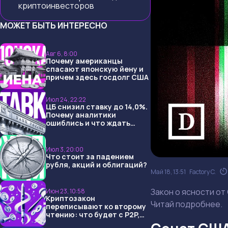
криптоинвесторов
МОЖЕТ БЫТЬ ИНТЕРЕСНО
Авг 6, 8:00
Почему американцы
спасают японскую йену и
причем здесь госдолг США
Июл 24, 22:22
ЦБ снизил ставку до 14,0%.
Почему аналитики
ошиблись и что ждать
дальше?
Июл 3, 20:00
Что стоит за падением
рубля, акций и облигаций?
Май 18, 13:51
Factory C.
Закон о ясности от
Июн 23, 10:58
Криптозакон
Читай подробнее.
переписывают ко второму
чтению: что будет с P2P,
USDT и обменниками