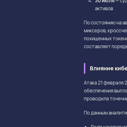
30 июля
— су
активов.
По состоянию на а
миксеров, кроссч
похищенных токено
составляет поряд
Влияние киб
Атака 21 февраля 
обеспечения выпла
проводила точечны
По данным аналити
Доля хакеров и