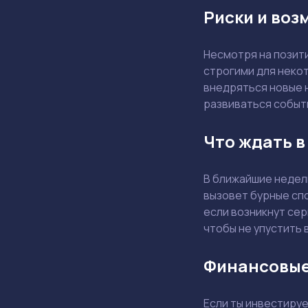
Риски и воз
Несмотря на позит
строгими для некот
внедряться новые н
развиваться событи
Что ждать 
В ближайшие недел
вызовет бурные спо
если возникнут сер
чтобы не упустить 
Финансовые
Если ты инвестиру