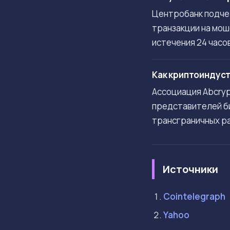
Центробанк подчер
транзакции на мош
истечения 24 часо
Как криптоиндуст
Ассоциация Abcryp
представителей б
трансграничных р
Источники
Cointelegraph
Yahoo