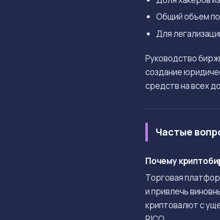
Общий объем по
Для легализаци
Руководство биржи
создание юридичес
средств на всех д
Частые вопр
Почему криптобир
Торговая платформ
и привлечь виновн
криптовалют с уще
RICO.