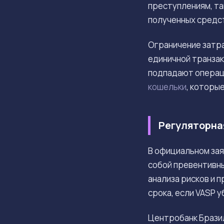
преступлениям, та
полученных средс
Ограничение затр
единичной транзак
подпадают операци
кошельки
, которы
Регуляторна
В официальном зая
собой превентивн
анализа рисков и 
срока, если VASP 
Центробанк Бразил