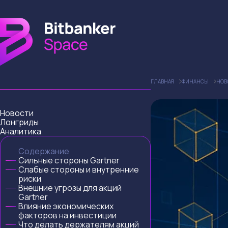
ГЛАВНАЯ
ФИНАНСЫ
НОВ
Новости
Лонгриды
Аналитика
Содержание
Сильные стороны Gartner
Слабые стороны и внутренние
риски
Внешние угрозы для акций
Gartner
Влияние экономических
факторов на инвестиции
Что делать держателям акций