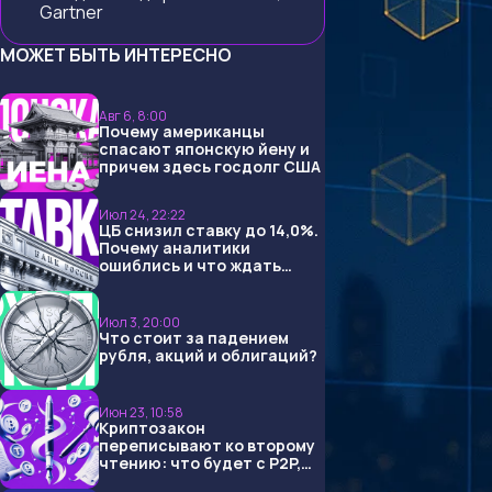
Gartner
МОЖЕТ БЫТЬ ИНТЕРЕСНО
Авг 6, 8:00
Почему американцы
спасают японскую йену и
причем здесь госдолг США
Июл 24, 22:22
ЦБ снизил ставку до 14,0%.
Почему аналитики
ошиблись и что ждать
дальше?
Июл 3, 20:00
Что стоит за падением
рубля, акций и облигаций?
Июн 23, 10:58
Криптозакон
переписывают ко второму
чтению: что будет с P2P,
USDT и обменниками