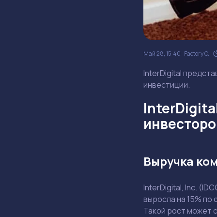
Май 28, 15:40
Factory C.
InterDigital предст
инвестиции.
InterDigit
инвесторо
Выручка ком
InterDigital, Inc. 
выросла на 15% по 
Такой рост может 