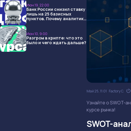
Июн 19, 22:00
Банк России снизил ставку
лишь на 25 базисных
пунктов. Почему аналитики
опять не угадали и что
ждать дальше?
Июн 10, 9:00
Разгром в крипте: что это
было и чего ждать дальше?
Май 25, 11:01
Factory C.
Узнайте о SWOT-ана
курсе рынка!
SWOT-анал