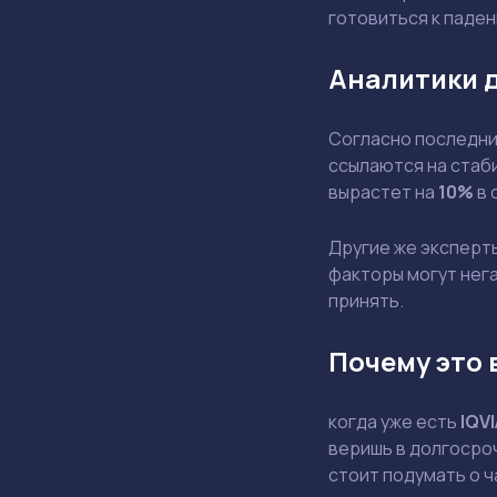
готовиться к паде
Аналитики 
Согласно последним
ссылаются на стаби
вырастет на
10%
в 
Другие же эксперт
факторы могут нега
принять.
Почему это 
когда уже есть
IQVI
веришь в долгосроч
стоит подумать о 