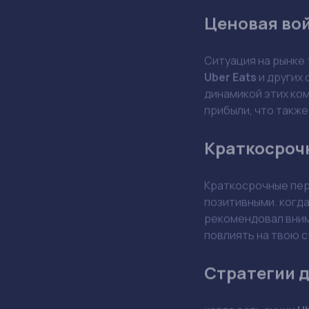
Май 28, 15:17
Factory C.
Акции Uber и DoorD
Акции Ube
Прогнозы р
Недавние отчёты 
на
20%
в следующем
ожиданиям, акции 
расхождением меж
Недоверие и
Инвесторы сейчас 