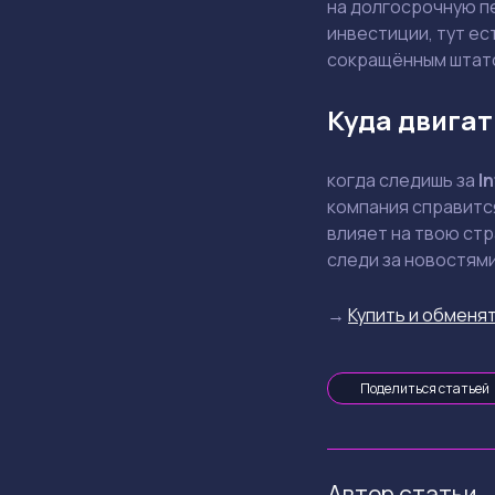
на долгосрочную п
инвестиции, тут ес
сокращённым штат
Куда двигат
когда следишь за
In
компания справится
влияет на твою стр
следи за новостями
→
Купить и обменят
Поделиться статьей
Автор статьи