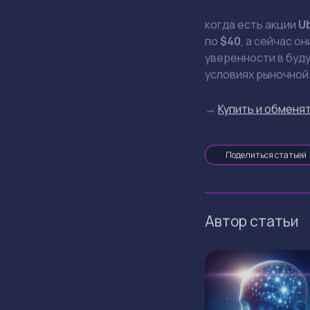
когда есть акции
U
по
$40
, а сейчас о
уверенности в буду
условиях рыночной
→
Купить и обменят
Поделиться статьей
Автор статьи