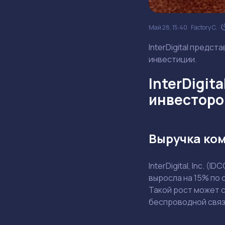
Май 28, 15:40
Factory C.
InterDigital предст
инвестиции.
InterDigit
инвесторо
Выручка ком
InterDigital, Inc. 
выросла на 15% по 
Такой рост может 
беспроводной связ