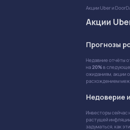
Акции Uber и DoorD
Акции Ube
Прогнозы р
Недавние отчёты 
на
20%
в следующем
ожиданиям, акции 
расхождением меж
Недоверие и
Инвесторы сейчас 
растущей инфляции
задуматься, как эт