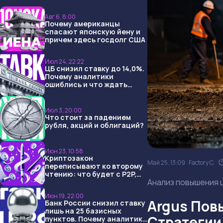
Авг 6, 8:00
Почему американцы
спасают японскую йену и
причем здесь госдолг США
Июл 24, 22:22
ЦБ снизил ставку до 14,0%.
Почему аналитики
ошиблись и что ждать
дальше?
Июл 3, 20:00
Что стоит за падением
рубля, акций и облигаций?
Июн 23, 10:58
Криптозакон
Май 25, 13:09
Factory C.
переписывают ко второму
чтению: что будет с P2P,
Анализ повышения ц
USDT и обменниками
Июн 19, 22:00
Argus Повы
Банк России снизил ставку
лишь на 25 базисных
Стратегии
пунктов. Почему аналитики