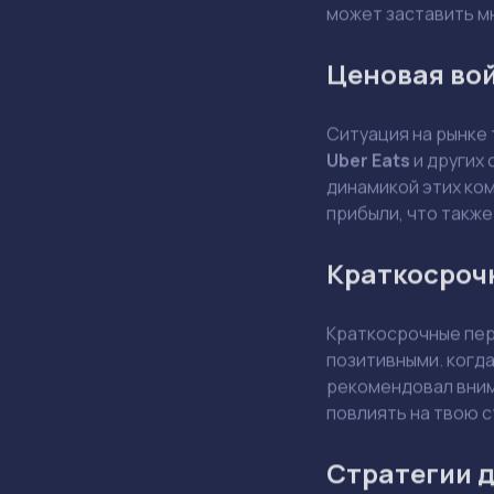
может заставить м
Ценовая во
Ситуация на рынке
Uber Eats
и других 
динамикой этих ком
прибыли, что также
Краткосроч
Краткосрочные пер
позитивными. когд
рекомендовал внима
повлиять на твою 
Стратегии д