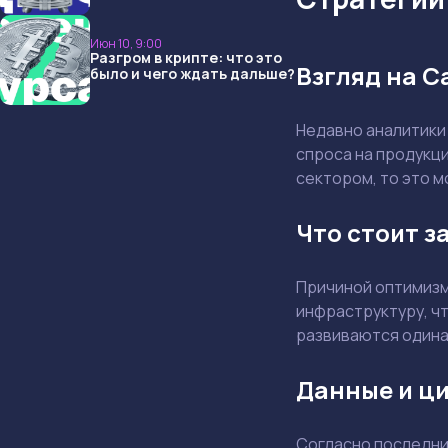
опять не угадали и что
ждать дальше?
Июн 10, 9:00
Разгром в крипте: что это
Взгляд на Ca
было и чего ждать дальше?
Недавно аналитики 
спроса на продукци
сектором, то это 
Что стоит з
Причиной оптимизм
инфраструктуру, чт
развиваются одинак
Данные и ц
Согласно последни