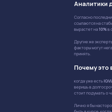
Аналитики 
Согласно последним
ссылаются на стаби
вырастет на
10%
в 
Другие же эксперт
факторы могут нега
принять.
Почему это 
когда уже есть
IQVI
веришь в долгосроч
стоит подумать о 
Лично я бы насторо
быть в курсе. когд