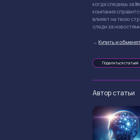
когда следишь за
In
компания справится
влияет на твою стр
следи за новостями
→
Купить и обменят
Поделиться статьей
Автор статьи