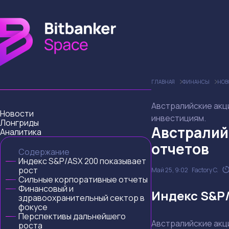
ГЛАВНАЯ
ФИНАНСЫ
НОВ
Австралийские акци
Новости
инвестициям.
Лонгриды
Австралий
Аналитика
отчетов
Содержание
Индекс S&P/ASX 200 показывает
рост
Май 25, 9:02
Factory C.
Сильные корпоративные отчеты
Финансовый и
Индекс S&P/
здравоохранительный сектор в
фокусе
Перспективы дальнейшего
Австралийские акц
роста