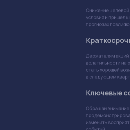
Снижение целевой 
условия и пришел к
прогнозах повлияю
Краткосроч
Держателям акций
волатильности на р
стать хорошей воз
в следующем квар
Ключевые с
Обращай внимание
продемонстрироват
изменить восприяти
событий.