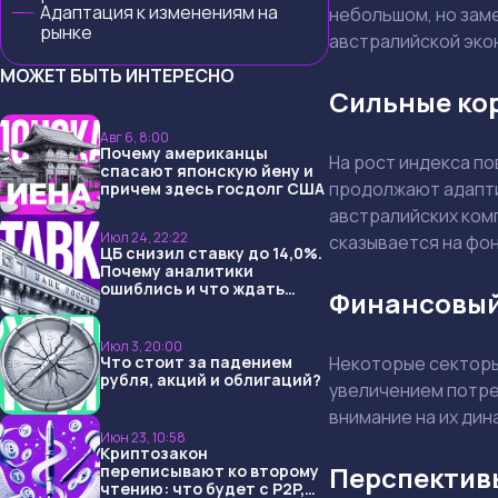
Адаптация к изменениям на
небольшом, но зам
рынке
австралийской эко
МОЖЕТ БЫТЬ ИНТЕРЕСНО
Сильные ко
Авг 6, 8:00
Почему американцы
На рост индекса по
спасают японскую йену и
продолжают адапти
причем здесь госдолг США
австралийских ком
Июл 24, 22:22
сказывается на фо
ЦБ снизил ставку до 14,0%.
Почему аналитики
ошиблись и что ждать
Финансовый
дальше?
Июл 3, 20:00
Что стоит за падением
Некоторые секторы,
рубля, акций и облигаций?
увеличением потреб
внимание на их дин
Июн 23, 10:58
Криптозакон
Перспектив
переписывают ко второму
чтению: что будет с P2P,