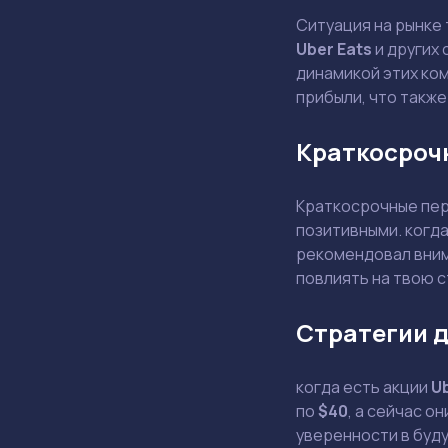
Ситуация на рынке
Uber Eats
и других 
динамикой этих ком
прибыли, что также
Краткосроч
Краткосрочные пер
позитивными. когд
рекомендовал внима
повлиять на твою 
Стратегии д
когда есть акции
U
по
$40
, а сейчас о
уверенности в буду