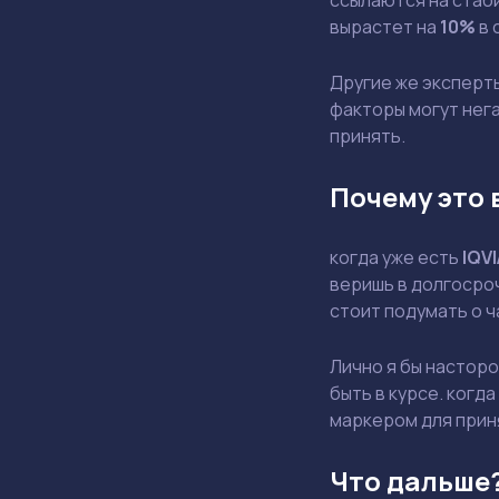
вырастет на
10%
в 
Другие же эксперт
факторы могут нега
принять.
Почему это 
когда уже есть
IQVI
веришь в долгосроч
стоит подумать о 
Лично я бы насторо
быть в курсе. когд
маркером для прин
Что дальше