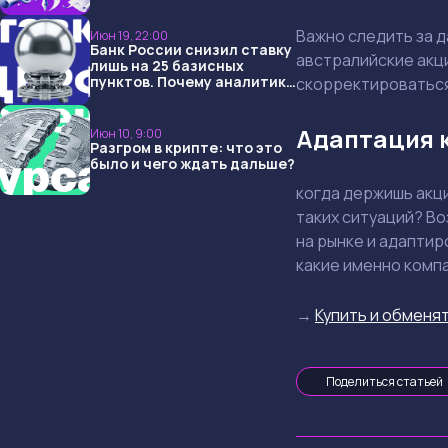
USDT и обменниками
Важно следить за 
Июн 19, 22:00
Банк России снизил ставку
австралийские акци
лишь на 25 базисных
пунктов. Почему аналитики
скорректироваться
опять не угадали и что
ждать дальше?
Адаптация 
Июн 10, 9:00
Разгром в крипте: что это
было и чего ждать дальше?
когда держишь акци
таких ситуаций? Во
на рынке и адаптир
какие именно комп
→
Купить и обменят
Поделиться статьей