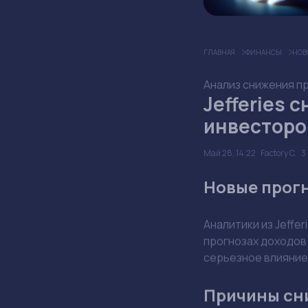
ГЛАВНАЯ
ФИНАНСЫ
НОВ
Анализ снижения про
Jefferies 
инвесторо
Май 28, 14:22
Factory C.
Новые прогно
Аналитики из Jeffe
прогнозах доходов 
серьезное влияние
Причины сн