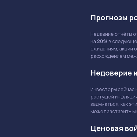
Прогнозы р
Недавние отчёты 
на
20%
в следующем
ожиданиям, акции 
расхождением меж
Недоверие и
Инвесторы сейчас 
растущей инфляции
задуматься, как эт
может заставить м
Ценовая во