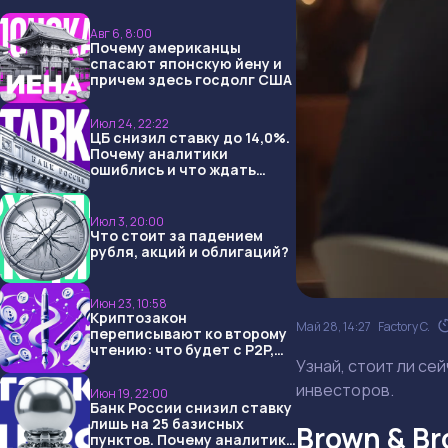
Авг 6, 8:00
Почему американцы
спасают японскую йену и
причем здесь госдолг США
Июл 24, 22:22
ЦБ снизил ставку до 14,0%.
Почему аналитики
ошиблись и что ждать
дальше?
Июл 3, 20:00
Что стоит за падением
рубля, акций и облигаций?
Июн 23, 10:58
Криптозакон
Май 28, 14:27
Factory C.
переписывают ко второму
чтению: что будет с P2P,
Узнай, стоит ли се
USDT и обменниками
инвесторов.
Июн 19, 22:00
Банк России снизил ставку
лишь на 25 базисных
Brown & B
пунктов. Почему аналитики