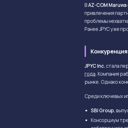
В
AZ-COM Maruwa
привлечения партн
проблемы нехватки
Ранее JPYC уже пр
Конкуренция
JPYC Inc.
стала пер
года
. Компания ра
рынке. Однако кон
Среди ключевых иг
SBI Group
, вып
Консорциум тре