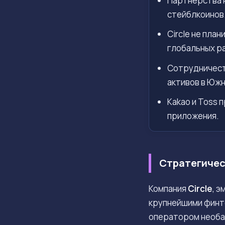
Партнерства 
стейблкоинов
Circle не пла
глобальных р
Сотрудничеств
активов в Южн
Kakao и Toss 
приложения.
Стратегичес
Компания
Circle
, 
крупнейшими финт
оператором необ