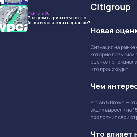
опять не угадали и что
Citigroup
ждать дальше?
Июн 10, 9:00
Разгром в крипте: что это
было и чего ждать дальше?
Новая оценк
Ситуация на рынке
которые повысили 
оценке потенциала 
что происходит.
Чем интере
Brown & Brown — эт
акции выросли на
1
продолжит свои ст
Что влияет 