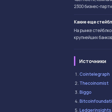
2300 бизнес-парт
Какие еще стейбл
На рынке стейблко
крупнейших банков
Источники
Cointelegraph
Thecoinomist
Biggo
Bitcoinfoundat
Ledgerinsights