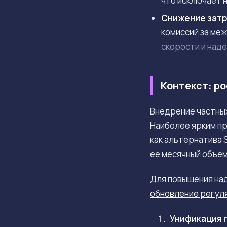
что исключает 
Снижение затр
комиссий за ме
скорости и над
Контекст: ро
Внедрение частных
Наиболее ярким пр
как альтернатива 
ее месячный объем
Для повышения над
обновление регул
Унификация 