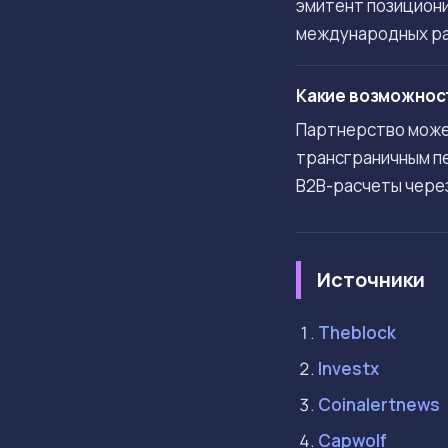
эмитент позициони
международных ра
Какие возможност
Партнерство может
трансграничным пе
B2B-расчеты чере
Источники
Theblock
Investx
Coinalertnews
Capwolf