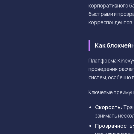
корпоративного ба
быстрыми и прозра
корреспондентов.
Как блокчей
Платформа Kinexys
проведения расче
систем, особенно
Ключевые преимущ
Скорость:
Тран
занимать нескол
Прозрачность