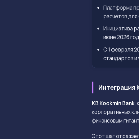
Платформа пр
расчетов для 
Инициатива ра
июне 2026 год
С 1 февраля 2
стандартов и
Интеграция 
KB Kookmin Bank
,
корпоративных кли
финансовым гиган
Этот шаг отражае