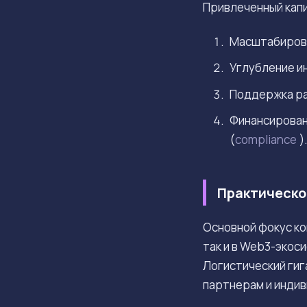
Привлеченный капи
Масштабиров
Углубление и
Поддержка ра
Финансирован
(
compliance
)
Практическо
Основной фокус ко
так и в Web3-экос
Логистический гиг
партнерам и инди