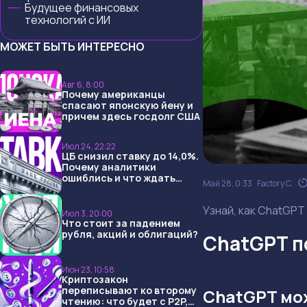
Будущее финансовых
технологий с ИИ
МОЖЕТ БЫТЬ ИНТЕРЕСНО
Авг 6, 8:00
Почему американцы
спасают японскую йену и
причем здесь госдолг США
Июл 24, 22:22
ЦБ снизил ставку до 14,0%.
Почему аналитики
ошиблись и что ждать
Май 28, 0:33
Factory C.
дальше?
Узнай, как ChatGPT
Июл 3, 20:00
Что стоит за падением
рубля, акций и облигаций?
ChatGPT п
Июн 23, 10:58
Криптозакон
переписывают ко второму
ChatGPT мо
чтению: что будет с P2P,