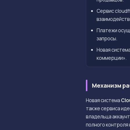
Сервис cloud
взаимодейств
Платежи осущ
запросы.
Новая система
коммерции».
Механизм раб
Новая система
Clo
также сервиса ид
владельца аккаунт
полного контроля 