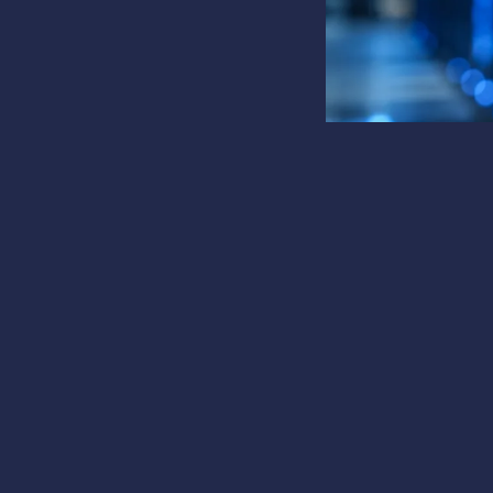
Июл 23, 19:46
Factory C.
Coinbase и AWS за
микротранзакции в
Coinbase 
ОСНОВНЫЕ ТЕЗИСЫ
Протокол x402