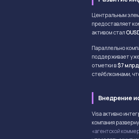
Центральным элем
предоставляет ко
активом стал
OUS
Параллельно компа
поддерживает уже 
отметки в
$7 млрд
стейблкоинами, чт
Внедрение и
Visa активно инте
компания разверн
«агентской комме