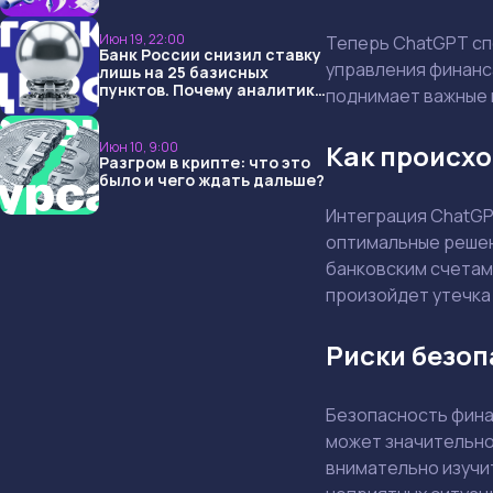
USDT и обменниками
Июн 19, 22:00
Теперь ChatGPT спо
Банк России снизил ставку
управления финанс
лишь на 25 базисных
пунктов. Почему аналитики
поднимает важные 
опять не угадали и что
ждать дальше?
Как происхо
Июн 10, 9:00
Разгром в крипте: что это
было и чего ждать дальше?
Интеграция ChatGPT
оптимальные решен
банковским счетам.
произойдет утечк
Риски безо
Безопасность фина
может значительно
внимательно изучи