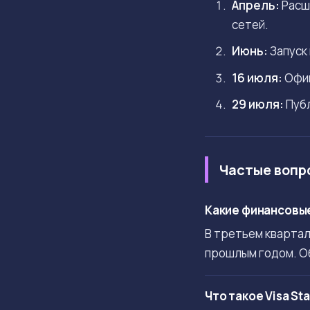
Апрель:
Расш
сетей.
Июнь:
Запуск 
16 июля:
Офиц
29 июля:
Публ
Частые вопр
Какие финансовые
В третьем квартале
прошлым годом. Об
Что такое Visa St