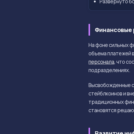
Развернуто бо
Финансовые 
На фоне сильных ф
объема платежей в
персонала
, что с
подразделениях.
Высвобожденные с
стейблкоинов и вн
традиционных фина
становятся решаю
Развитие ин