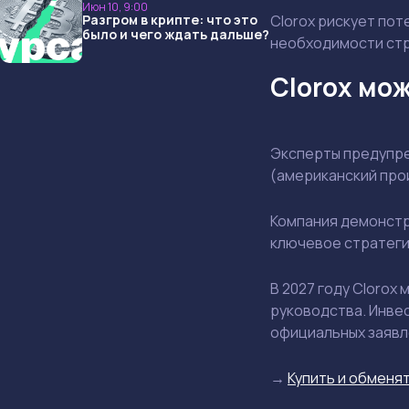
Июн 10, 9:00
Разгром в крипте: что это
Clorox рискует пот
было и чего ждать дальше?
необходимости стр
Clorox мож
Эксперты предупре
(американский прои
Компания демонстр
ключевое стратеги
В 2027 году Clorox
руководства. Инве
официальных заявл
→
Купить и обменят