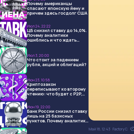
Почему американцы
спасают японскую йену и
причем здесь госдолг США
Июл 24, 22:22
ЦБ снизил ставку до 14,0%.
Почему аналитики
ошиблись и что ждать
дальше?
Июл 3, 20:00
Что стоит за падением
рубля, акций и облигаций?
Июн 23, 10:58
Криптозакон
переписывают ко второму
чтению: что будет с P2P,
USDT и обменниками
Июн 19, 22:00
Банк России снизил ставку
лишь на 25 базисных
пунктов. Почему аналитики
опять не угадали и что
Май 18, 12:43
Factory C.
ждать дальше?