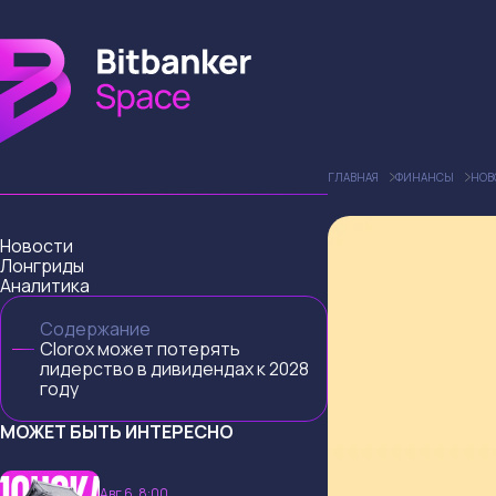
ГЛАВНАЯ
ФИНАНСЫ
НОВ
Новости
Лонгриды
Аналитика
Содержание
Clorox может потерять
лидерство в дивидендах к 2028
году
МОЖЕТ БЫТЬ ИНТЕРЕСНО
Авг 6, 8:00