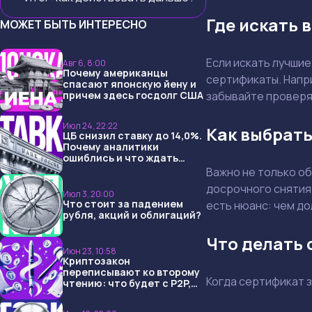
Где искать
МОЖЕТ БЫТЬ ИНТЕРЕСНО
Если искать лучшие
Авг 6, 8:00
Почему американцы
сертификаты. Напр
спасают японскую йену и
причем здесь госдолг США
забывайте проверя
Июл 24, 22:22
Как выбрат
ЦБ снизил ставку до 14,0%.
Почему аналитики
ошиблись и что ждать
дальше?
Важно не только об
досрочного снятия.
Июл 3, 20:00
Что стоит за падением
есть нюанс: чем до
рубля, акций и облигаций?
Что делать 
Июн 23, 10:58
Криптозакон
переписывают ко второму
Когда сертификат з
чтению: что будет с P2P,
USDT и обменниками