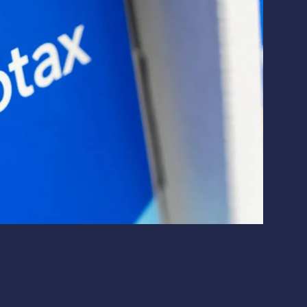
Макроэкономика
Финтех