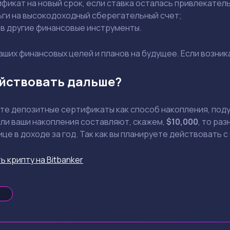
фикат на новый срок, если ставка осталась привлекател
ги на высокодоходный сберегательный счет;
Задать вопрос эксперту
в другие финансовые инструменты.
Выбрать эксперта
аших финансовых целей и планов на будущее. Если возник
Ваш e-mail не будет опубликован
ействовать дальше?
е депозитные сертификаты как способ накопления, подум
сли ваши накопления составляют, скажем,
$10,000
, то ра
це в доходе за год. Так как вы планируете действовать
Держите меня в курсе: эксклюзивные материалы и новости рынка на
почту
ь крипту на Bitbanker
Даю согласие на обработку персональных данных
Отправить вопрос
Смотреть
Смотреть