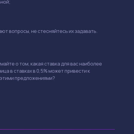
ьной;
ают вопросы, не стесняйтесь их задавать.
айте о том, какая ставка для вас наиболее
зница в ставках в 0,5% может привести к
 с этими предложениями?
Смотреть
Смотреть