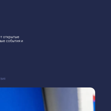
ет открытые
вые события и
ТВИЯ