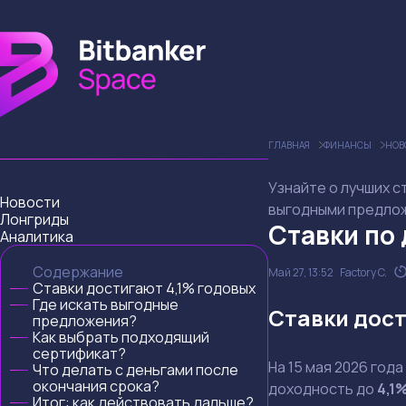
ГЛАВНАЯ
ФИНАНСЫ
НОВ
Узнайте о лучших с
Новости
выгодными предлож
Лонгриды
Ставки по
Аналитика
Содержание
Май 27, 13:52
Factory C.
Ставки достигают 4,1% годовых
Где искать выгодные
Ставки дост
предложения?
Как выбрать подходящий
сертификат?
На 15 мая 2026 го
Что делать с деньгами после
окончания срока?
доходность до
4,1
Итог: как действовать дальше?