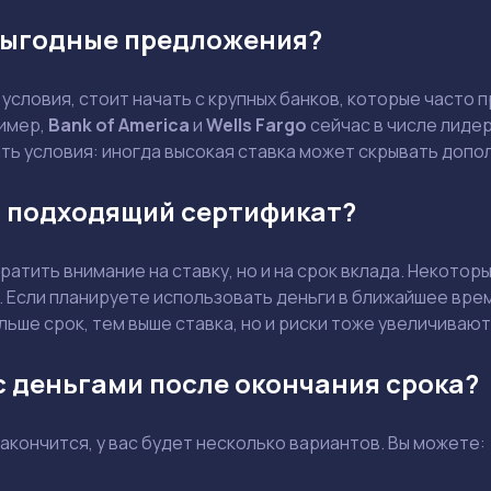
 выгодные предложения?
 условия, стоит начать с крупных банков, которые часто
имер,
Bank of America
и
Wells Fargo
сейчас в числе лидер
ть условия: иногда высокая ставка может скрывать допо
ь подходящий сертификат?
ратить внимание на ставку, но и на срок вклада. Некото
 Если планируете использовать деньги в ближайшее время
льше срок, тем выше ставка, но и риски тоже увеличивают
с деньгами после окончания срока?
акончится, у вас будет несколько вариантов. Вы можете: