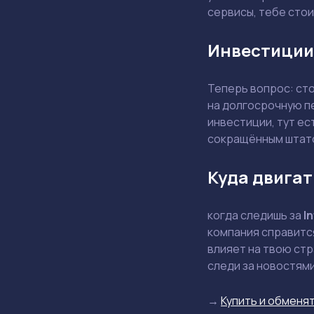
сервисы, тебе стои
Инвестиции
Теперь вопрос: ст
на долгосрочную п
инвестиции, тут ес
сокращённым штат
Куда двигат
когда следишь за
In
компания справится
влияет на твою стр
следи за новостями
→
Купить и обменят