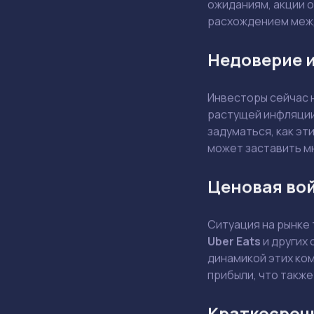
ожиданиям, акции 
расхождением меж
Недоверие и
Инвесторы сейчас 
растущей инфляции
задуматься, как эт
может заставить м
Ценовая во
Ситуация на рынке
Uber Eats
и других 
динамикой этих ком
прибыли, что также
Краткосроч