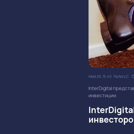
Май 28, 15:40
Factory C.
InterDigital предст
инвестиции.
InterDigit
инвесторо