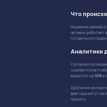
Что происхо
Недавние данные о
активно работает в
готовиться к паде
Аналитики 
Согласно последним
ссылаются на стаби
вырастет на
10%
в 
Другие же эксперт
факторы могут нега
принять.