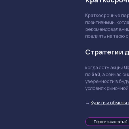
Краткосрочные пер
позитивными. когд
рекомендовал внима
повлиять на твою 
Стратегии д
когда есть акции
U
по
$40
, а сейчас о
уверенности в буду
условиях рыночной
→
Купить и обменят
Поделиться статьей