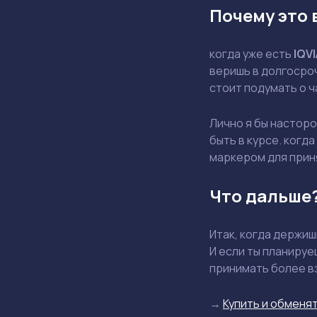
Почему это 
когда уже есть
IQVI
веришь в долгосроч
стоит подумать о 
Лично я бы насторо
быть в курсе. когд
маркером для прин
Что дальше
Итак, когда держи
И если ты планируе
принимать более в
→
Купить и обменят