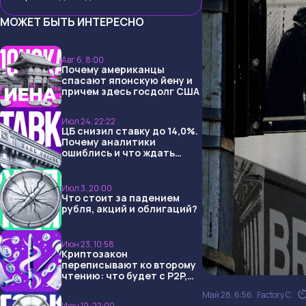
МОЖЕТ БЫТЬ ИНТЕРЕСНО
Авг 6, 8:00
Почему американцы
спасают японскую йену и
причем здесь госдолг США
Июл 24, 22:22
ЦБ снизил ставку до 14,0%.
Почему аналитики
ошиблись и что ждать
дальше?
Июл 3, 20:00
Что стоит за падением
рубля, акций и облигаций?
Июн 23, 10:58
Криптозакон
переписывают ко второму
чтению: что будет с P2P,
USDT и обменниками
Май 28, 6:56
Factory C.
Июн 19, 22:00