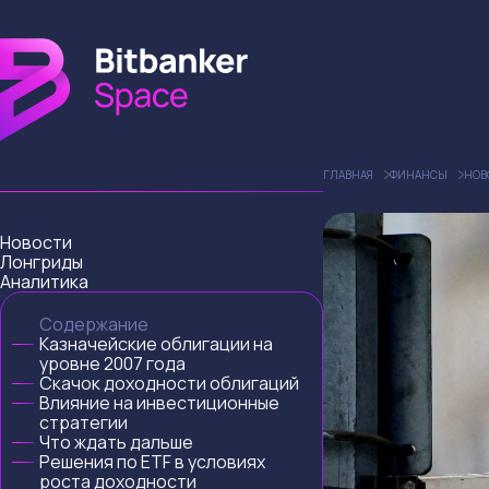
ГЛАВНАЯ
ФИНАНСЫ
НОВ
Новости
Лонгриды
Аналитика
Содержание
Казначейские облигации на
уровне 2007 года
Скачок доходности облигаций
Влияние на инвестиционные
стратегии
Что ждать дальше
Решения по ETF в условиях
роста доходности