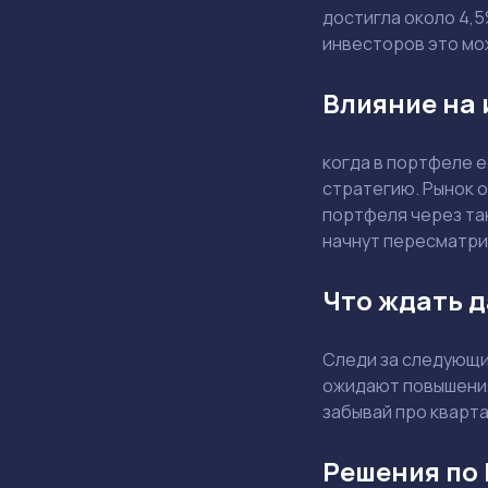
достигла около 4,5
инвесторов это мож
Влияние на
когда в портфеле е
стратегию. Рынок 
портфеля через та
начнут пересматри
Что ждать 
Следи за следующи
ожидают повышения
забывай про кварта
Решения по 