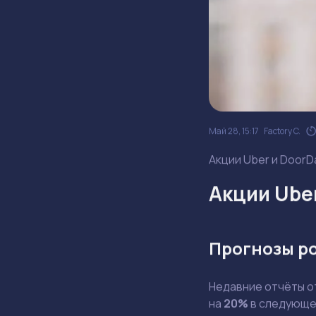
Май 28, 15:17
Factory C.
Акции Uber и DoorD
Акции Ube
Прогнозы р
Недавние отчёты 
на
20%
в следующем