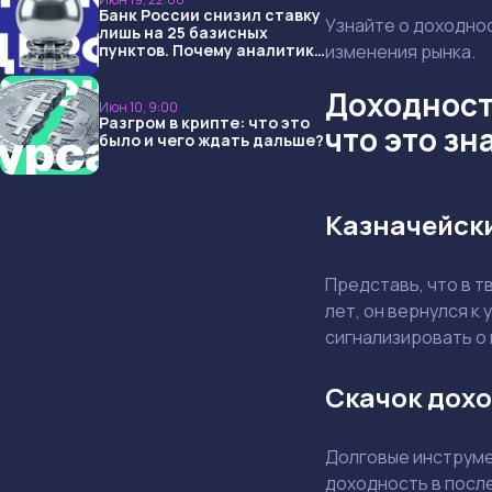
Банк России снизил ставку
Узнайте о доходнос
лишь на 25 базисных
пунктов. Почему аналитики
изменения рынка.
опять не угадали и что
ждать дальше?
Доходност
Июн 10, 9:00
Разгром в крипте: что это
что это зн
было и чего ждать дальше?
Казначейски
Представь, что в т
лет, он вернулся к
сигнализировать о
Скачок дох
Долговые инструме
доходность в после