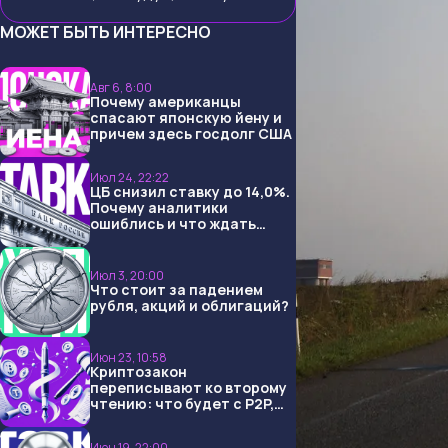
МОЖЕТ БЫТЬ ИНТЕРЕСНО
Авг 6, 8:00
Почему американцы
спасают японскую йену и
причем здесь госдолг США
Июл 24, 22:22
ЦБ снизил ставку до 14,0%.
Почему аналитики
ошиблись и что ждать
дальше?
Июл 3, 20:00
Что стоит за падением
рубля, акций и облигаций?
Июн 23, 10:58
Криптозакон
переписывают ко второму
чтению: что будет с P2P,
USDT и обменниками
Июн 19, 22:00