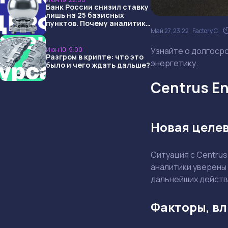
Банк России снизил ставку
лишь на 25 базисных
пунктов. Почему аналитики
Май 27, 23:22
Factory C.
опять не угадали и что
ждать дальше?
Июн 10, 9:00
Узнайте о долгосро
Разгром в крипте: что это
энергетику.
было и чего ждать дальше?
Centrus En
Новая целев
Ситуация с Centrus 
аналитики уверены
дальнейших действ
Факторы, в