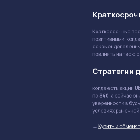
Краткосроч
Краткосрочные пер
позитивными. когд
рекомендовал внима
повлиять на твою 
Стратегии д
когда есть акции
U
по
$40
, а сейчас о
уверенности в буду
условиях рыночной
→
Купить и обменят