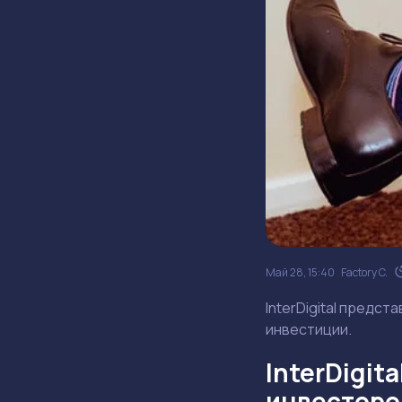
Май 28, 15:40
Factory C.
InterDigital предст
инвестиции.
InterDigit
инвесторо