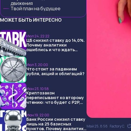
движения
Твой план на будущее
МОЖЕТ БЫТЬ ИНТЕРЕСНО
Июл 24, 22:22
ЦБ снизил ставку до 14,0%.
Почему аналитики
ошиблись и что ждать
дальше?
Июл 3, 20:00
Что стоит за падением
рубля, акций и облигаций?
Июн 23, 10:58
Криптозакон
переписывают ко второму
чтению: что будет с P2P,
USDT и обменниками
Июн 19, 22:00
Банк России снизил ставку
лишь на 25 базисных
Май 25, 8:58
Factory C.
пунктов. Почему аналитики