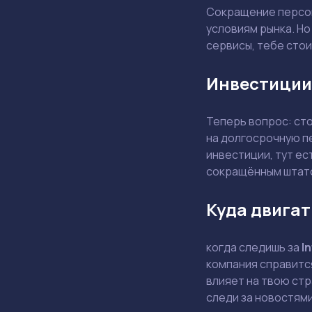
Сокращение персон
условиям рынка. Но
сервисы, тебе стои
Инвестиции
Теперь вопрос: ст
на долгосрочную п
инвестиции, тут ес
сокращённым штат
Куда двигат
когда следишь за
In
компания справится
влияет на твою стр
следи за новостями