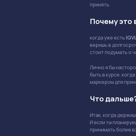
принять.
Почему это 
когда уже есть
IQVI
веришь в долгосроч
стоит подумать о 
Лично я бы насторо
быть в курсе. когд
маркером для прин
Что дальше
Итак, когда держи
И если ты планируе
принимать более в