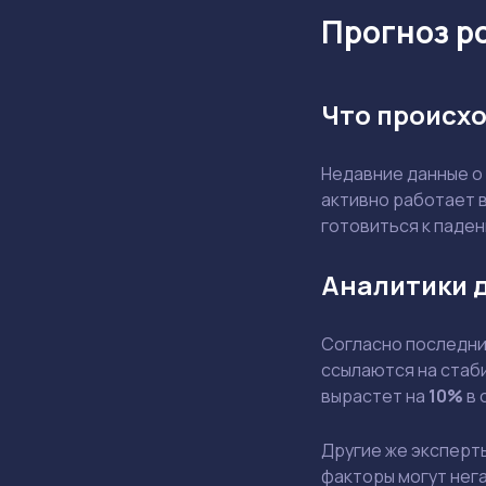
Прогноз ро
Что происхо
Недавние данные о
активно работает в
готовиться к паде
Аналитики 
Согласно последним
ссылаются на стаби
вырастет на
10%
в 
Другие же эксперт
факторы могут нега