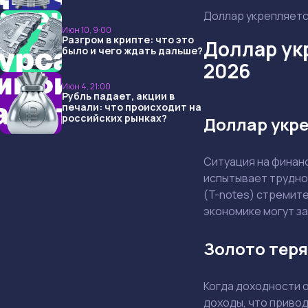
опять не угадали и что
Доллар укрепляется
ждать дальше?
Июн 10, 9:00
Разгром в крипте: что это
Доллар ук
было и чего ждать дальше?
2026
Июн 4, 21:00
Рубль падает, акции в
печали: что происходит на
российских рынках?
Доллар укре
Ситуация на финан
испытывает труднос
(T-notes) стремите
экономике могут за
Золото теря
Когда доходности 
доходы, что приво