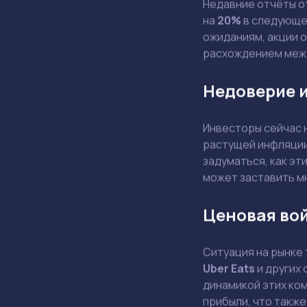
Недавние отчёты 
на
20%
в следующем
ожиданиям, акции 
расхождением меж
Недоверие и
Инвесторы сейчас 
растущей инфляции
задуматься, как эт
может заставить м
Ценовая во
Ситуация на рынке
Uber Eats
и других 
динамикой этих ком
прибыли, что также