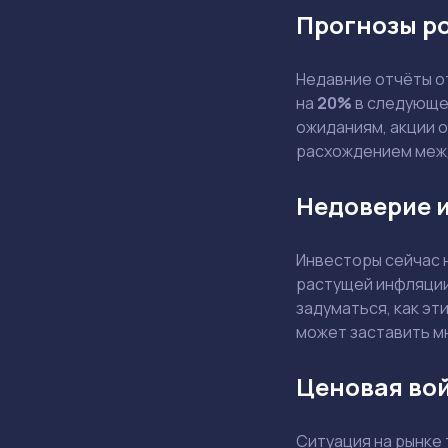
Прогнозы р
Недавние отчёты 
на
20%
в следующем
ожиданиям, акции 
расхождением меж
Недоверие и
Инвесторы сейчас 
растущей инфляции
задуматься, как эт
может заставить м
Ценовая во
Ситуация на рынке