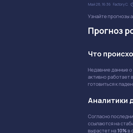
Май 28, 16:36
Factory C.
Узнайте прогнозы а
Прогноз ро
Что происхо
Недавние данные о
активно работает в
готовиться к паде
Аналитики 
Согласно последним
ссылаются на стаби
вырастет на
10%
в 