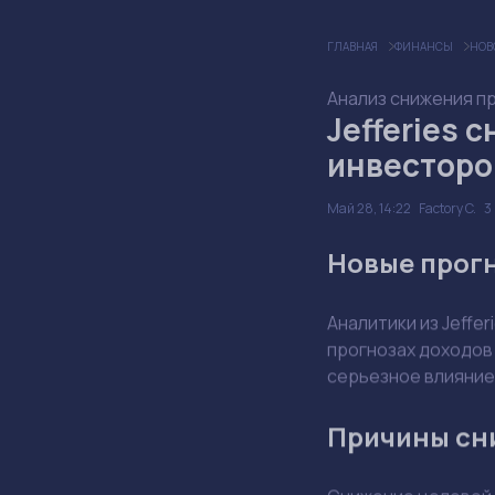
ГЛАВНАЯ
ФИНАНСЫ
НОВ
Анализ снижения про
Jefferies 
инвесторо
Май 28, 14:22
Factory C.
Новые прогно
Аналитики из Jeffe
прогнозах доходов 
серьезное влияние
Причины сн
Снижение целевой 