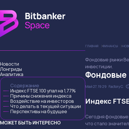
ГЛАВНАЯ
ФИНАНСЫ
НОВ
Фондовые рынки Вел
Новости
инвестиции.
Лонгриды
Фондовые 
Аналитика
Содержание
Май 27, 19:29
Factory C.
Индекс FTSE 100 упал на 1,77%
Причины снижения индекса
Индекс FTSE
Воздействие на инвесторов
Что делать в текущей ситуации
Перспективы на будущее
Сегодня фондовые 
МОЖЕТ БЫТЬ ИНТЕРЕСНО
что стало значите