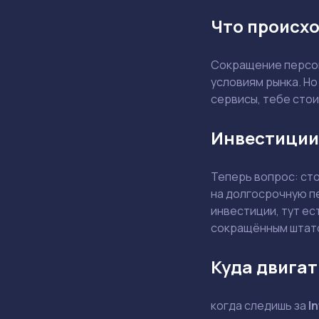
Что происхо
Сокращение персон
условиям рынка. Но
сервисы, тебе стои
Инвестиции
Теперь вопрос: ст
на долгосрочную п
инвестиции, тут ес
сокращённым штат
Куда двигат
когда следишь за
In