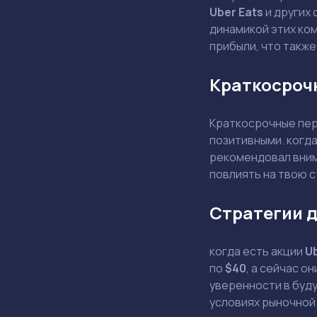
Uber Eats
и других 
динамикой этих ком
прибыли, что также
Краткосроч
Краткосрочные пер
позитивными. когд
рекомендовал внима
повлиять на твою 
Стратегии д
когда есть акции
U
по
$40
, а сейчас о
уверенности в буду
условиях рыночной