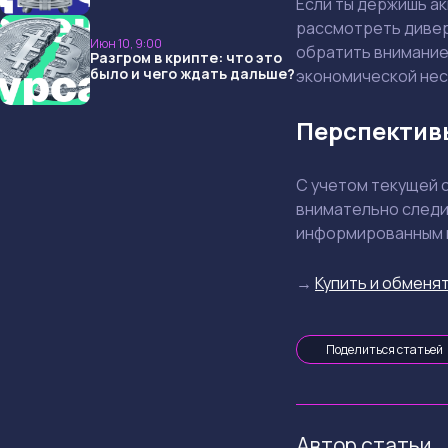
Если ты держишь ак
опять не угадали и что
ждать дальше?
рассмотреть дивер
Июн 10, 9:00
обратить внимание
Разгром в крипте: что это
было и чего ждать дальше?
экономической нес
Перспектив
С учетом текущей 
внимательно следи
информированным и
→
Купить и обменят
Поделиться статьей
Автор статьи