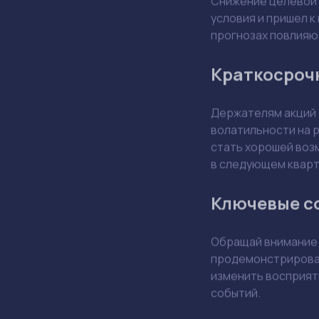
условия и пришел к
прогнозах повлияю
Краткосроч
Держателям акций
волатильности на р
стать хорошей воз
в следующем квар
Ключевые с
Обращай внимание
продемонстрироват
изменить восприяти
событий.