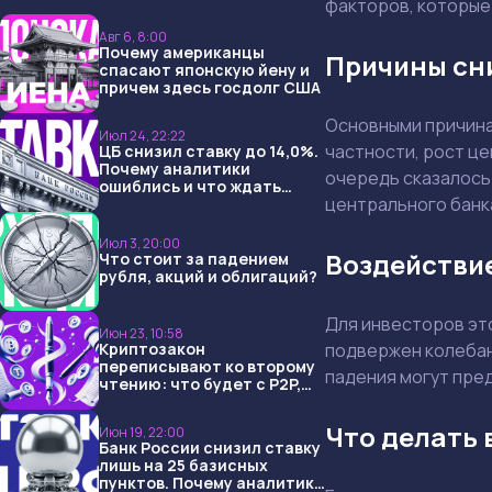
факторов, которые
Авг 6, 8:00
Почему американцы
Причины сн
спасают японскую йену и
причем здесь госдолг США
Основными причин
Июл 24, 22:22
частности, рост це
ЦБ снизил ставку до 14,0%.
Почему аналитики
очередь сказалось
ошиблись и что ждать
центрального банк
дальше?
Июл 3, 20:00
Воздействи
Что стоит за падением
рубля, акций и облигаций?
Для инвесторов это
Июн 23, 10:58
Криптозакон
подвержен колебан
переписывают ко второму
падения могут пред
чтению: что будет с P2P,
USDT и обменниками
Что делать 
Июн 19, 22:00
Банк России снизил ставку
лишь на 25 базисных
пунктов. Почему аналитики