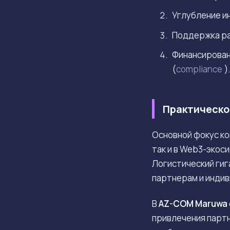
Углубление и
Поддержка ра
Финансирован
(
compliance
)
Практическо
Основной фокус ко
так и в Web3-экос
Логистический гиг
партнерам и инди
В
AZ-COM Maruwa
привлечения партн