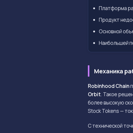
Платформа раб
Продукт недо
Основной объе
Наибольшей по
Механика раб
Robinhood Chain
п
Orbit
. Такое реше
более высокую ско
Stock Tokens — то
С технической точ