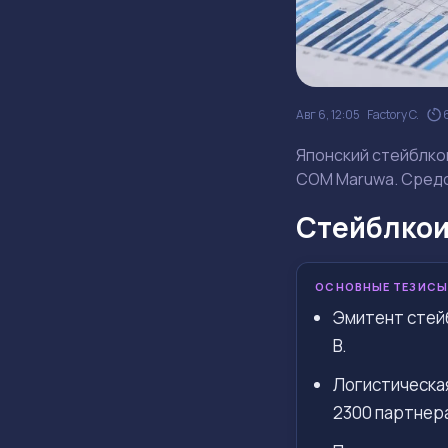
Авг 6, 12:05
Factory C.
Японский стейблкои
COM Maruwa. Средс
Стейблкои
ОСНОВНЫЕ ТЕЗИСЫ
Эмитент стейб
B.
Логистическая
2300 партнер