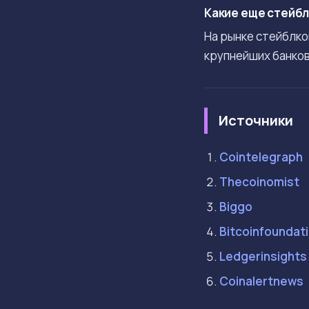
Какие еще стейбл
На рынке стейблко
крупнейших банков
Источники
Cointelegraph
Thecoinomist
Biggo
Bitcoinfoundat
Ledgerinsights
Coinalertnews