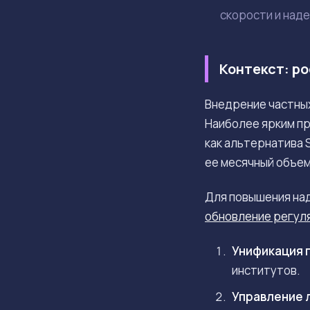
скорости и над
Контекст: ро
Внедрение частных
Наиболее ярким пр
как альтернатива 
ее месячный объем
Для повышения над
обновление регул
Унификация 
институтов.
Управление 