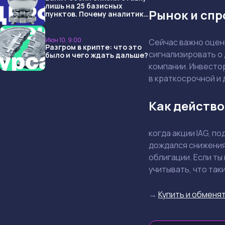
лишь на 25 базисных
Рынок и спр
пунктов. Почему аналитики
опять не угадали и что
ждать дальше?
Июн 10, 9:00
Сейчас важно оцени
Разгром в крипте: что это
сигнализировать о 
было и чего ждать дальше?
компании. Инвестор
в краткосрочной и
Как действо
когда акции IAG, п
дождался снижения?
облигации. Если ты
учитывать, что так
→
Купить и обменят