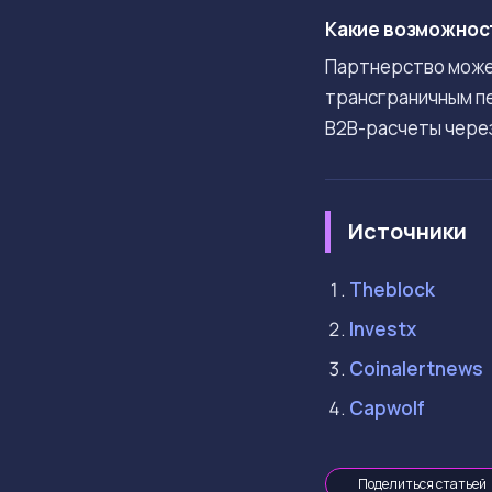
Какие возможност
Партнерство может
трансграничным пе
B2B-расчеты чере
Источники
Theblock
Investx
Coinalertnews
Capwolf
Поделиться статьей