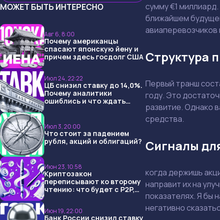
сумму €1 миллиард.
МОЖЕТ БЫТЬ ИНТЕРЕСНО
ближайшем будущем
авиаперевозчиков 
Авг 6, 8:00
Почему американцы
спасают японскую йену и
Структура 
причем здесь госдолг США
Июл 24, 22:22
Первый транш соста
ЦБ снизил ставку до 14,0%.
Почему аналитики
году. Это достато
ошиблись и что ждать
развитие. Однако в
дальше?
средства.
Июл 3, 20:00
Что стоит за падением
рубля, акций и облигаций?
Сигналы дл
Июн 23, 10:58
когда держишь акци
Криптозакон
переписывают ко второму
направит их на улу
чтению: что будет с P2P,
показателях. Я бы 
USDT и обменниками
негативно сказатьс
Июн 19, 22:00
Банк России снизил ставку