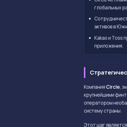
глобальных р
Сотрудничеств
активов в Южн
Kakao и Toss 
приложения.
Стратегичес
Компания
Circle
, 
крупнейшими финт
оператором необ
систему страны.
Этот шаг является