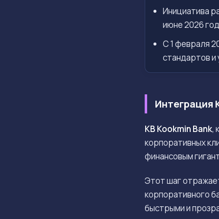
Инициатива ра
июне 2026 год
С 1 февраля 2
стандартов и
Интеграция 
KB Kookmin Bank
,
корпоративных кли
финансовым гиган
Этот шаг отражае
корпоративного ба
быстрыми и прозра