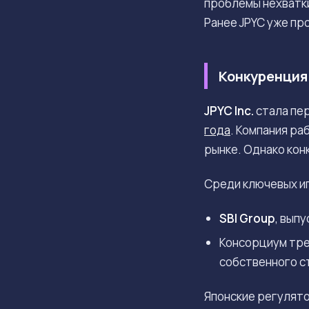
проблемы нехватки
Ранее JPYC уже пр
Конкуренция
JPYC Inc.
стала пер
года
. Компания ра
рынке. Однако кон
Среди ключевых иг
SBI Group
, вып
Консорциум тре
собственного с
Японские регулято