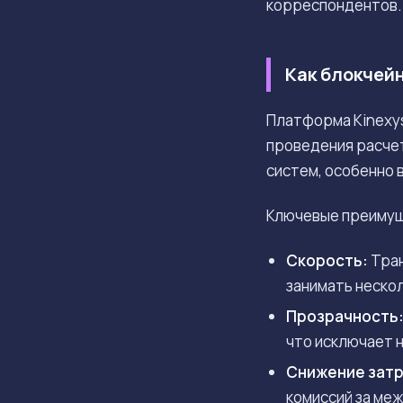
корреспондентов.
Как блокчей
Платформа Kinexys
проведения расче
систем, особенно
Ключевые преимущ
Скорость:
Тран
занимать нескол
Прозрачность
что исключает 
Снижение затр
комиссий за ме