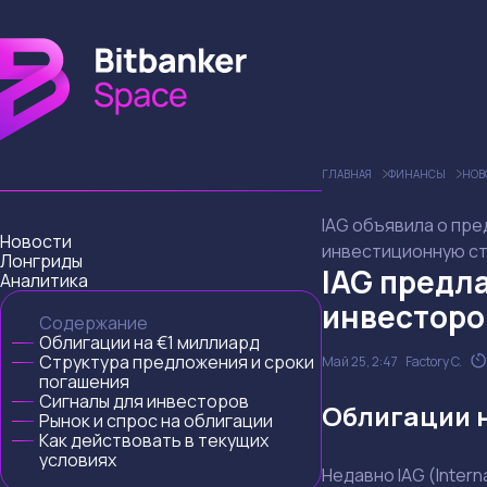
ГЛАВНАЯ
ФИНАНСЫ
НОВ
IAG объявила о пре
Новости
инвестиционную с
Лонгриды
IAG предла
Аналитика
инвесторо
Содержание
Облигации на €1 миллиард
Структура предложения и сроки
Май 25, 2:47
Factory C.
погашения
Сигналы для инвесторов
Облигации 
Рынок и спрос на облигации
Как действовать в текущих
условиях
Недавно IAG (Inter