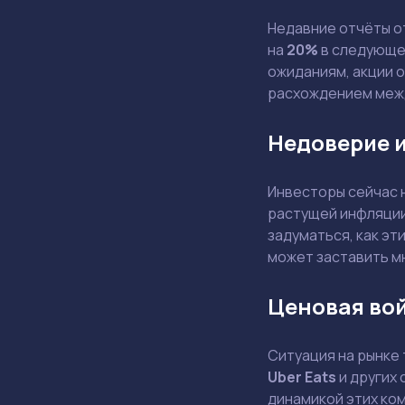
Недавние отчёты 
на
20%
в следующем
ожиданиям, акции 
расхождением меж
Недоверие и
Инвесторы сейчас 
растущей инфляции
задуматься, как эт
может заставить м
Ценовая во
Ситуация на рынке
Uber Eats
и других 
динамикой этих ком