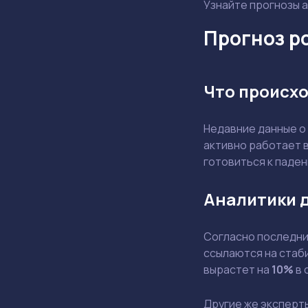
Узнайте прогнозы а
Прогноз ро
Что происхо
Недавние данные о
активно работает в
готовиться к паде
Аналитики 
Согласно последним
ссылаются на стаби
вырастет на
10%
в 
Другие же эксперт