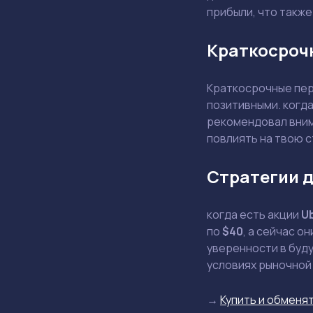
прибыли, что также
Краткосроч
Краткосрочные пер
позитивными. когд
рекомендовал внима
повлиять на твою 
Стратегии д
когда есть акции
U
по
$40
, а сейчас о
уверенности в буду
условиях рыночной
→
Купить и обменят