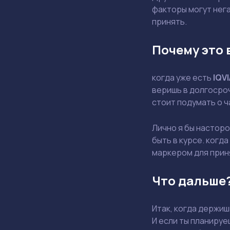
факторы могут нега
принять.
Почему это 
когда уже есть
IQVI
веришь в долгосроч
стоит подумать о 
Лично я бы насторо
быть в курсе. когд
маркером для прин
Что дальше
Итак, когда держи
И если ты планируе