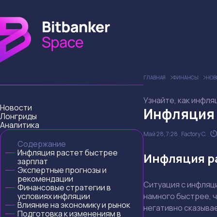
ГЛАВНАЯ
ФИНАНСЫ
НОВ
Узнайте, как инфля
Новости
Инфляция 
Лонгриды
Аналитика
Май 28, 7:28
Factory C.
Содержание
Инфляция растет быстрее
Инфляция р
зарплат
Экспертные прогнозы и
рекомендации
Ситуация с инфляц
Финансовые стратегии в
условиях инфляции
намного быстрее, ч
Влияние на экономику и рынок
негативно сказывае
Подготовка к изменениям в