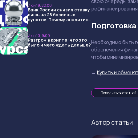
свою очередь, зам
Июн 19, 22:00
рефинансирования, 
Банк России снизил ставку
лишь на 25 базисных
пунктов. Почему аналитики
Подготовка 
опять не угадали и что
ждать дальше?
Июн 10, 9:00
Разгром в крипте: что это
Необходимо быть г
было и чего ждать дальше?
обеспечения финанс
чтобы минимизиров
→
Купить и обменят
Поделиться статьей
Автор статьи