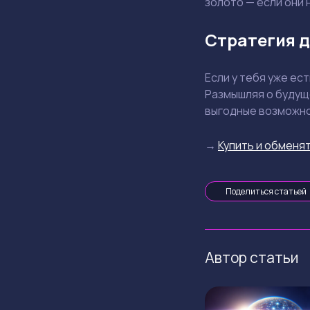
золото — если они 
Стратегия д
Если у тебя уже ес
Размышляя о будуще
выгодные возможно
→
Купить и обменят
Поделиться статьей
Автор статьи