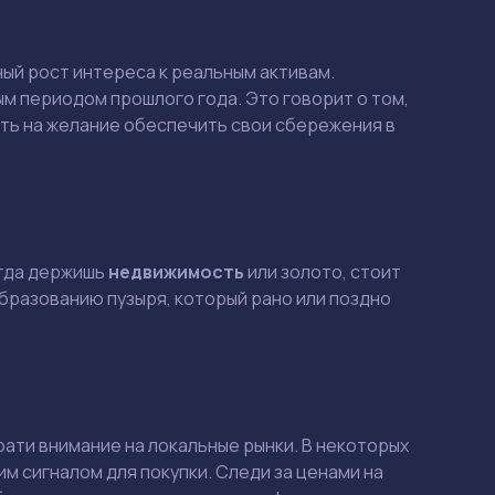
ный рост интереса к реальным активам.
ым периодом прошлого года. Это говорит о том,
ть на желание обеспечить свои сбережения в
огда держишь
недвижимость
или золото, стоит
образованию пузыря, который рано или поздно
Смотреть
Смотреть
рати внимание на
локальные рынки
. В некоторых
м сигналом для покупки. Следи за ценами на