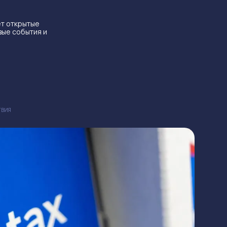
ет открытые
вые события и
ТВИЯ