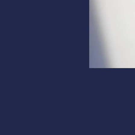
Май 28, 16:58
Factory C.
Акции Intuit упали 
Акции Intu
последств