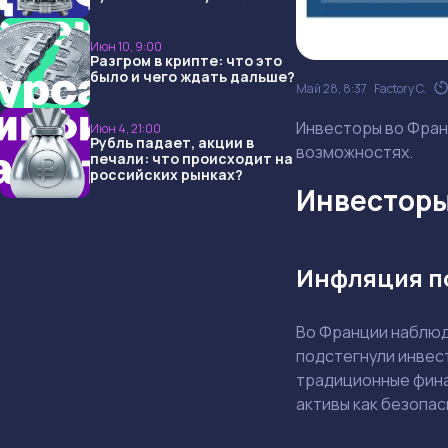
опять не угадали и что
ждать дальше?
Июн 10, 9:00
Разгром в крипте: что это
было и чего ждать дальше?
Май 28, 8:37
Factory C.
Инвесторы во Франц
Июн 4, 21:00
Рубль падает, акции в
возможностях.
печали: что происходит на
российских рынках?
Инвесторы
Инфляция п
Во Франции наблюд
подстегнули инвест
традиционные фина
активы как безопа