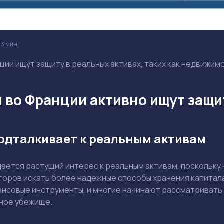
3 мин
ии ищут защиту в реальных активах, таких как недвижимо
 во Франции активно ищут защи
одталкивает к реальным активам
ается растущий интерес к реальным активам, поскольку 
оров искать более надежные способы хранения капитала.
нсовые инструменты, и многие начинают рассматривать
сное убежище.
Задать вопрос эксперту