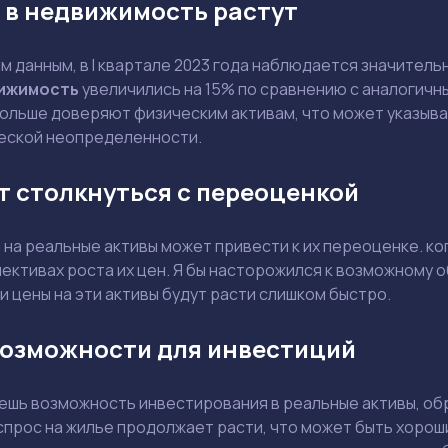
 в недвижимость растут
Выбрать эксперта
 данным, в I квартале 2023 года наблюдается значитель
ижимость
увеличились на 15% по сравнению с аналогичн
Ваш e-mail не будет опубликован
больше доверяют физическим активам, что может указыва
еской неопределенности.
 столкнуться с переоценкой
Держите меня в курсе: эксклюзивные материалы и новости рынка на
 на реальные активы может привести к их переоценке. к
почту
Даю согласие на обработку персональных данных
ективах роста их цен. Я бы насторожился к возможному 
Отправить вопрос
и цены на эти активы будут расти слишком быстро.
возможности для инвестиций
Смотреть
Смотреть
ешь возможность инвестирования в реальные активы, об
прос на жилье продолжает расти, что может быть хороши