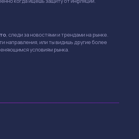
обенно когда ищешь защиту от инфляции.
то
, следи за новостями и трендами на рынке.
ти направления, или ты видишь другие более
меняющимся условиям рынка.