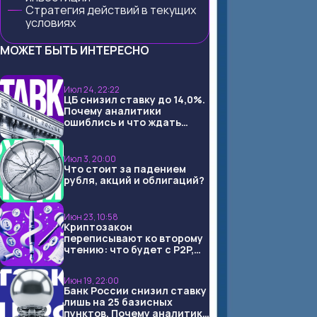
Стратегия действий в текущих
условиях
МОЖЕТ БЫТЬ ИНТЕРЕСНО
Июл 24, 22:22
ЦБ снизил ставку до 14,0%.
Почему аналитики
ошиблись и что ждать
дальше?
Июл 3, 20:00
Что стоит за падением
рубля, акций и облигаций?
Июн 23, 10:58
Криптозакон
переписывают ко второму
чтению: что будет с P2P,
USDT и обменниками
Июн 19, 22:00
Банк России снизил ставку
лишь на 25 базисных
пунктов. Почему аналитики