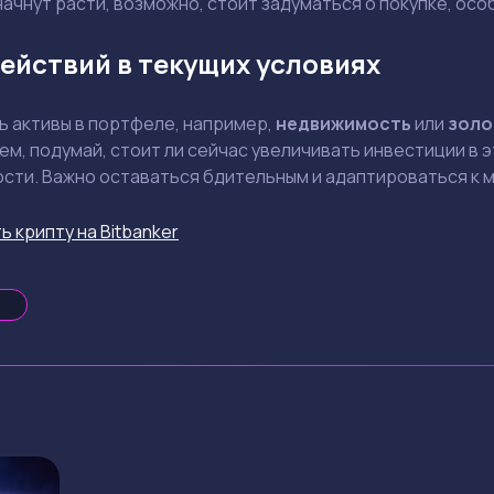
начнут расти, возможно, стоит задуматься о покупке, ос
ействий в текущих условиях
ть активы в портфеле, например,
недвижимость
или
золо
м, подумай, стоит ли сейчас увеличивать инвестиции в э
сти. Важно оставаться бдительным и адаптироваться к 
ь крипту на Bitbanker