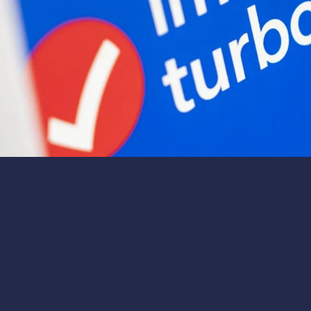
3 мин
на 10% после отчета о доходах. Узнайте причины падения и
it упали на 10% после отчета о
ия