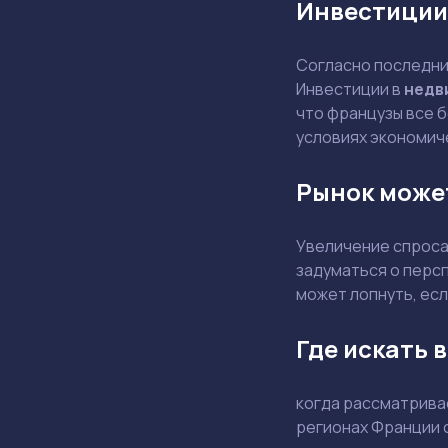
Инвестиции
Согласно последним
Инвестиции в
недв
что французы все 
условиях экономич
Рынок может
Увеличение спроса
задуматься о персп
может лопнуть, есл
Где искать 
когда рассматрива
регионах Франции с