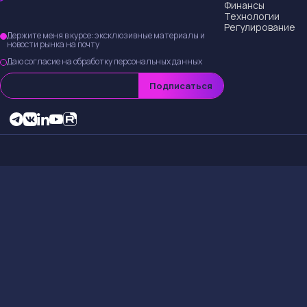
Новые прогно
Аналитики из Jeffe
прогнозах доходов 
серьезное влияние
Причины сн
Снижение целевой 
условия и пришел к
прогнозах повлияю
Краткосроч
Держателям акций
волатильности на р
стать хорошей воз
в следующем квар