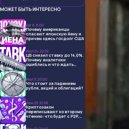
МОЖЕТ БЫТЬ ИНТЕРЕСНО
Авг 6, 8:00
Почему американцы
спасают японскую йену и
причем здесь госдолг США
Июл 24, 22:22
ЦБ снизил ставку до 14,0%.
Почему аналитики
ошиблись и что ждать
дальше?
Июл 3, 20:00
Что стоит за падением
рубля, акций и облигаций?
Июн 23, 10:58
Криптозакон
переписывают ко второму
чтению: что будет с P2P,
USDT и обменниками
Июн 19, 22:00