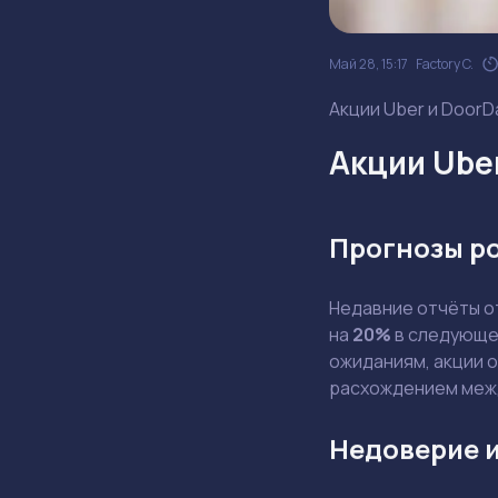
Май 28, 15:17
Factory C.
Акции Uber и DoorD
Акции Ube
Прогнозы р
Недавние отчёты 
на
20%
в следующем
ожиданиям, акции 
расхождением меж
Недоверие и