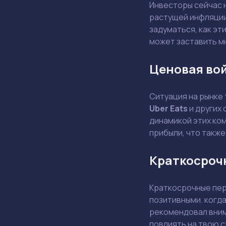
Инвесторы сейчас 
растущей инфляции
задуматься, как эт
может заставить м
Ценовая во
Ситуация на рынке
Uber Eats
и других 
динамикой этих ком
прибыли, что также
Краткосроч
Краткосрочные пер
позитивными. когд
рекомендовал внима
повлиять на твою 