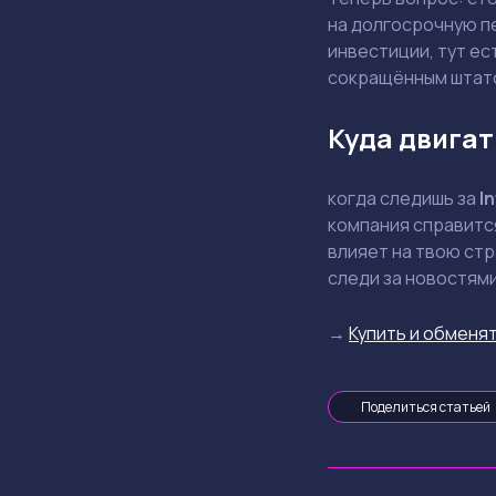
на долгосрочную п
инвестиции, тут ес
сокращённым штат
Куда двигат
когда следишь за
In
компания справится
влияет на твою стр
следи за новостями
→
Купить и обменят
Поделиться статьей