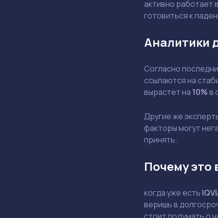
активно работает в
готовиться к паде
Аналитики 
Согласно последним
ссылаются на стаби
вырастет на
10%
в 
Другие же эксперт
факторы могут нега
принять.
Почему это 
когда уже есть
IQVI
веришь в долгосроч
стоит подумать о 