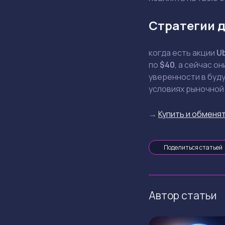
Стратегии д
когда есть акции
U
по
$40
, а сейчас о
уверенности в буду
условиях рыночной
→
Купить и обменят
Поделиться статьей
Автор статьи