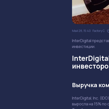
Май 28, 15:40
Factory C.
InterDigital предст
инвестиции.
InterDigit
инвесторо
Выручка ком
InterDigital, Inc. 
выросла на 15% по 