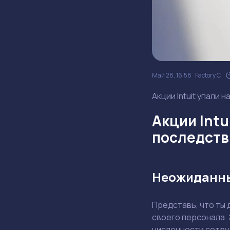
Май 28, 16:58
Factory C.
Акции Intuit упали 
Акции Intu
последств
Неожиданны
Представь, что ты
своего персонала. 
численности сотру