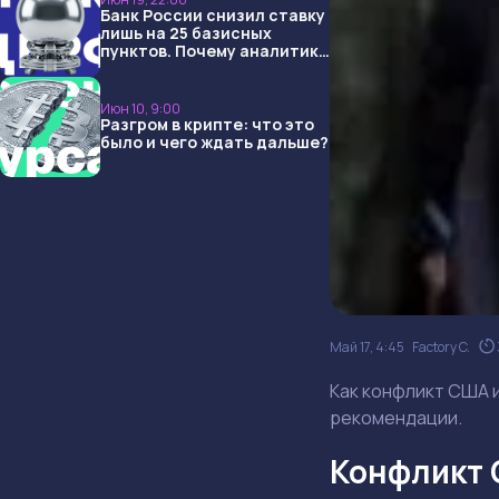
Банк России снизил ставку
лишь на 25 базисных
пунктов. Почему аналитики
опять не угадали и что
ждать дальше?
Июн 10, 9:00
Разгром в крипте: что это
было и чего ждать дальше?
Май 17, 4:45
Factory C.
Как конфликт США и
рекомендации.
Конфликт С