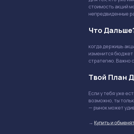
стоимость акций мо
непредвиденные рас
Что Дальше
когда держишь акци
изменится бюджет к
стратегию. Важно 
Твой План 
Если у тебя уже ест
возможно, ты тольк
— рынок может уди
→
Купить и обменят