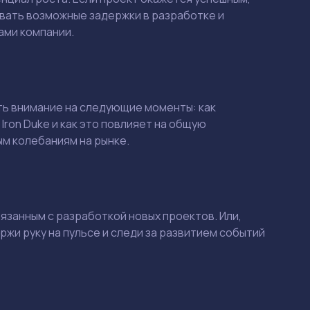
ывать возможные задержки в разработке и
ами компании.
ть внимание на следующие моменты: как
Iron Duke и как это повлияет на общую
ым колебаниям на рынке.
Смотреть
Смотреть
связанным с разработкой новых проектов. Или,
ржи руку на пульсе и следи за развитием событий