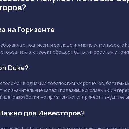
торов?
а на Горизонте
 объявила о подписании соглашения на покупку проекта I
торов, так как проект обещает быть интересным с точки
on Duke?
асположен в одном из перспективных регионов, богатых 
Задать вопрос эксперту
иться значительные запасы полезных ископаемых. Интере
 для разработки, но при этом могут принести внушитель
Выбрать эксперта
 Важно для Инвесторов?
Ваш e-mail не будет опубликован
меет акции Locksley, это может означать увеличенный по