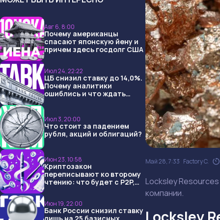
Авг 6, 8:00
Почему американцы
спасают японскую йену и
причем здесь госдолг США
Июл 24, 22:22
ЦБ снизил ставку до 14,0%.
Почему аналитики
ошиблись и что ждать
дальше?
Июл 3, 20:00
Что стоит за падением
рубля, акций и облигаций?
Июн 23, 10:58
Май 28, 7:33
Factory C.
Криптозакон
переписывают ко второму
Locksley Resources
чтению: что будет с P2P,
USDT и обменниками
компании.
Июн 19, 22:00
Банк России снизил ставку
Locksley R
лишь на 25 базисных