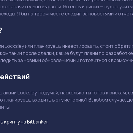
жет значительно вырасти. Но есть и риски — нужно учит
ходы. Я бы на твоем месте следил за новостями и отчет
?
Держите меня в курсе: эксклюзивные материалы и новости рынка на
почту
Даю согласие на обработку персональных данных
и Locksley или планируешь инвестировать, стоит обрати
Отправить вопрос
омпании после сделки, какие будут планы по разработке 
следить за новыми обновлениями и готовиться к возможн
Смотреть
Смотреть
Действий
ь акции Locksley, подумай, насколько ты готов к рискам, 
о планируешь входить в эту историю? В любом случае, де
вить!
ь крипту на Bitbanker