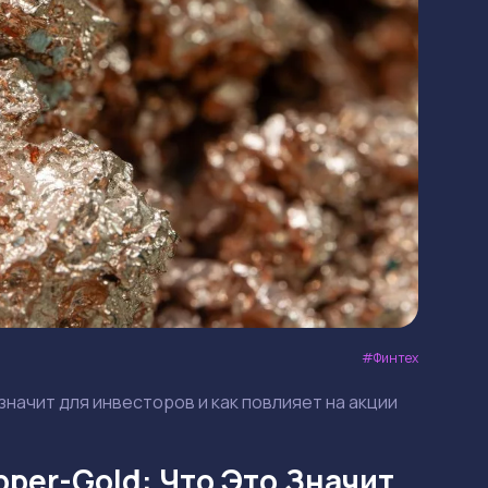
Финтех
 значит для инвесторов и как повлияет на акции
pper-Gold: Что Это Значит