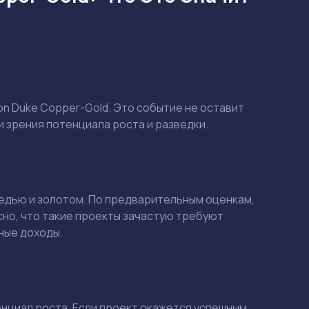
ron Duke Copper-Gold. Это событие не оставит
 зрения потенциала роста и разведки.
медью и золотом. По предварительным оценкам,
сно, что такие проекты зачастую требуют
ные доходы.
тенциал роста. Если проект окажется успешным,