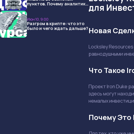
пунктов. Почему аналитики
для Инвес
опять не угадали и что
ждать дальше?
Июн 10, 9:00
Разгром в крипте: что это
было и чего ждать дальше?
Новая Сделк
Locksley Resources
равнодушными инвес
Что Такое Ir
Проект Iron Duke р
здесь могут наход
немалых инвестиций
Почему Это
Для тех, кто уже и