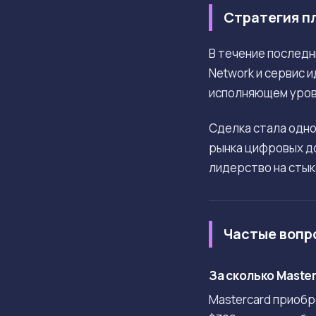
Стратегия п
В течение последн
Network и сервис 
исполняющем уров
Сделка стала одно
рынка цифровых до
лидерство на стык
Частые вопр
За сколько Maste
Mastercard приобр