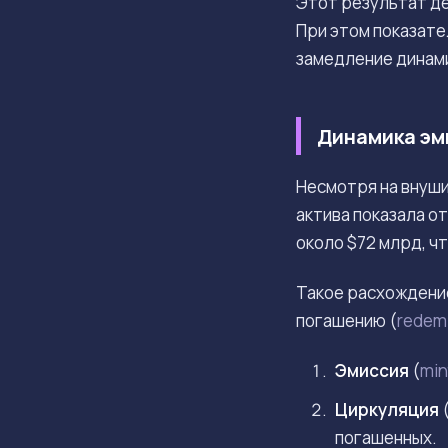
Этот результат де
При этом показате
замедление динами
Динамика эм
Несмотря на внуши
актива показала о
около $72 млрд, чт
Такое расхождение
погашению (
redem
Эмиссия
(
min
Циркуляция
погашенных.