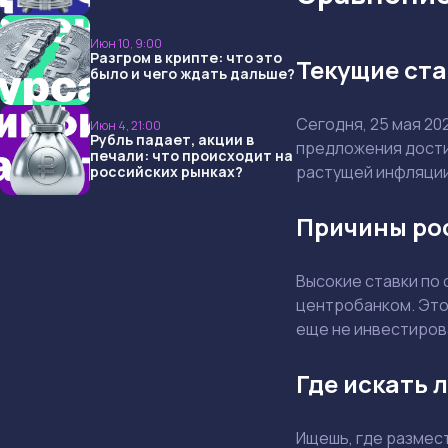
опять не угадали и что
ждать дальше?
Июн 10, 9:00
Разгром в крипте: что это
Текущие ста
было и чего ждать дальше?
Сегодня, 25 мая 2
Июн 4, 21:00
Рубль падает, акции в
предложения дост
печали: что происходит на
растущей инфляции
российских рынках?
Причины ро
Высокие ставки по
центробанком. Это 
еще не инвестирова
Где искать 
Ищешь, где размес