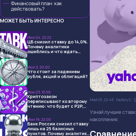
Финансовый план: как
действовать?
МОЖЕТ БЫТЬ ИНТЕРЕСНО
Июл 24, 22:22
ЦБ снизил ставку до 14,0%.
Почему аналитики
ошиблись и что ждать
дальше?
Июл 3, 20:00
Что стоит за падением
рубля, акций и облигаций?
Июн 23, 10:58
Криптозакон
Май 25, 22:48
Factory C.
переписывают ко второму
чтению: что будет с P2P,
USDT и обменниками
Узнай лучшие ставк
накопления.
Июн 19, 22:00
Банк России снизил ставку
лишь на 25 базисных
Сравнение
пунктов. Почему аналитики