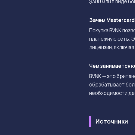
$300 млн в виде б
Зачем Mastercar
Покупка BVNK позв
платежную сеть. Э
лицензии, включая 
Чем занимается к
BVNK — это британ
обрабатывает боле
необходимости дер
Источники