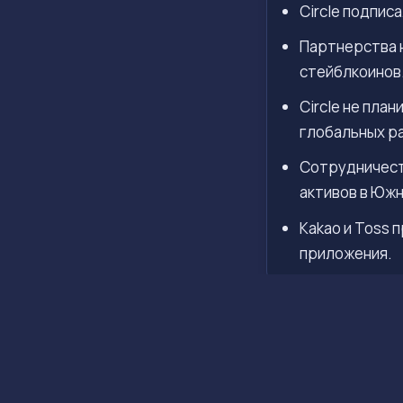
Circle подпис
Партнерства 
стейблкоинов
Circle не пла
глобальных р
Сотрудничеств
активов в Южн
Kakao и Toss 
приложения.
Стратегичес
Компания
Circle
, 