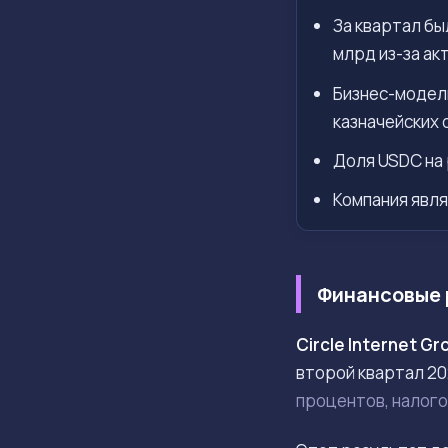
За квартал бы
млрд из-за ак
Бизнес-модель
казначейских
Доля USDC на 
Компания явля
Финансовые р
Circle Internet Gr
второй квартал 20
процентов, налого