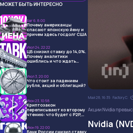
МОЖЕТ БЫТЬ ИНТЕРЕСНО
Авг 6, 8:00
Почему американцы
спасают японскую йену и
причем здесь госдолг США
Июл 24, 22:22
ЦБ снизил ставку до 14,0%.
Почему аналитики
ошиблись и что ждать
дальше?
Июл 3, 20:00
Что стоит за падением
рубля, акций и облигаций?
Май 28, 16:35
Factory C.
Июн 23, 10:58
Криптозакон
Акции Nvidia превы
переписывают ко второму
чтению: что будет с P2P,
USDT и обменниками
Nvidia (NV
Июн 19, 22:00
Банк России снизил ставку