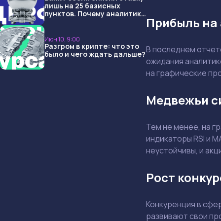
лишь на 25 базисных
пунктов. Почему аналитики
Прибыль на
опять не угадали и что
ждать дальше?
Июн 10, 9:00
Разгром в крипте: что это
В последнем отчете
было и чего ждать дальше?
ожидания аналитик
на графические про
Медвежьи с
Тем не менее, на 
индикаторы RSI и 
неустойчивы, и ак
Рост конкур
Конкуренция в сфер
развивают свои про