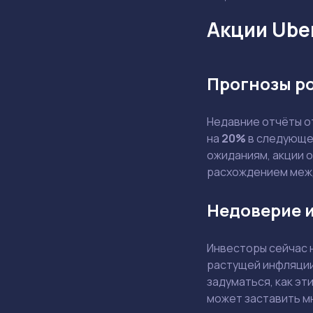
Акции Ube
Прогнозы р
Недавние отчёты 
на
20%
в следующем
ожиданиям, акции 
расхождением меж
Недоверие и
Инвесторы сейчас 
растущей инфляции
задуматься, как эт
может заставить м