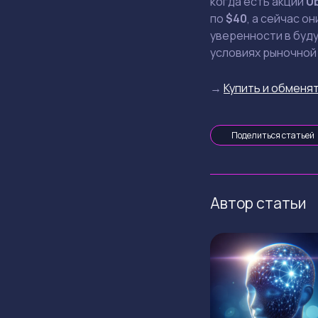
когда есть акции
U
по
$40
, а сейчас о
уверенности в буду
условиях рыночной
→
Купить и обменят
Поделиться статьей
Автор статьи