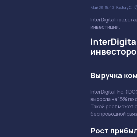
Май 28, 15:40
Factory C.
InterDigital предст
инвестиции.
InterDigit
инвесторо
Выручка ком
InterDigital, Inc. 
выросла на 15% по 
Такой рост может 
беспроводной связ
Рост прибыл