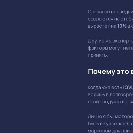
Согласно последним
ссылаются на стаби
вырастет на
10%
в 
Другие же эксперт
факторы могут нега
принять.
Почему это 
когда уже есть
IQVI
веришь в долгосроч
стоит подумать о 
Лично я бы насторо
быть в курсе. когд
маркером для прин