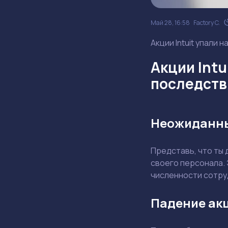
Май 28, 16:58
Factory C.
Акции Intuit упали 
Акции Intu
последств
Неожиданны
Представь, что ты
своего персонала. 
численности сотру
Падение акц