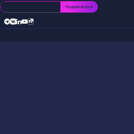
Причины сн
Снижение целевой 
условия и пришел к
прогнозах повлияю
Краткосроч
Держателям акций
волатильности на р
стать хорошей воз
в следующем квар
Ключевые с
Обращай внимание