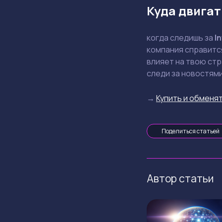
Куда двигат
когда следишь за
In
компания справится
влияет на твою стр
следи за новостями
→
Купить и обменят
Поделиться статьей
Автор статьи