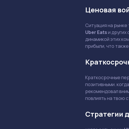
Ценовая во
Ситуация на рынке
Uber Eats
и других 
динамикой этих ком
прибыли, что также
Краткосроч
Краткосрочные пер
позитивными. когд
рекомендовал внима
повлиять на твою 
Стратегии д