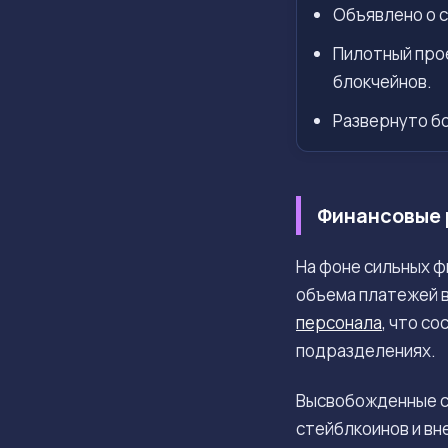
Объявлено о 
Пилотный прое
блокчейнов.
Развернуто бо
Финансовые 
На фоне сильных ф
объема платежей в
персонала
, что с
подразделениях.
Высвобожденные с
стейблкоинов и вн