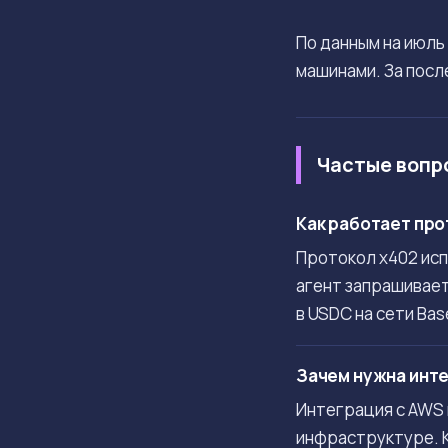
По данным на июль
машинами. За посл
Частые вопр
Как работает про
Протокол x402 исп
агент запрашивает
в USDC на сети Bas
Зачем нужна инте
Интеграция с AWS 
инфраструктуре. К