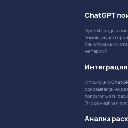
ChatGPT по
OpenAI представи
помощник, который
банковскими счета
не так ли?
Интеграция
С помощью
ChatG
основываясь на реа
сократить эти рас
Это важный вопрос,
Анализ расх