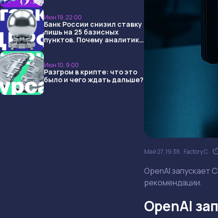
USDT и обменниками
Июн 19, 22:00
Банк России снизил ставку
лишь на 25 базисных
пунктов. Почему аналитики
опять не угадали и что
ждать дальше?
Июн 10, 9:00
Разгром в крипте: что это
было и чего ждать дальше?
Май 27, 19:38
Factory C.
OpenAI запускает 
рекомендации.
OpenAI за