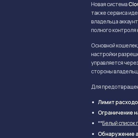
Новая система
Clo
также сервиса ид
владельца аккаунт
полного контроля 
Основной кошелек
настройки разреш
управляется через
стороны владельц
Для предотвращен
Лимит расходо
Ограничение н
**
Белый список
Обнаружение 