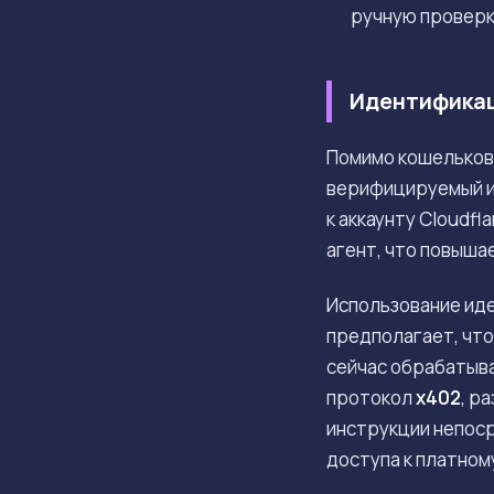
ручную проверк
Идентификац
Помимо кошельков
верифицируемый ид
к аккаунту Cloudf
агент, что повыша
Использование иде
предполагает, что
сейчас обрабатыва
протокол
x402
, р
инструкции непоср
доступа к платном