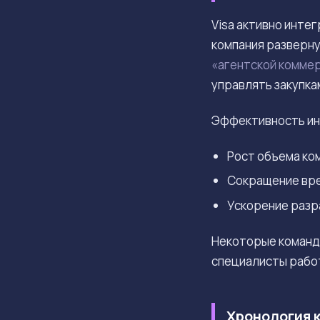
Visa активно инте
компания разверн
«агентской комме
управлять закупка
Эффективность инв
Рост объема ком
Сокращение врем
Ускорение разр
Некоторые команд
специалисты работ
Хронология к