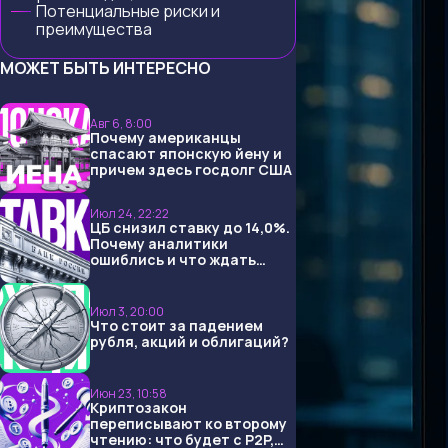
Потенциальные риски и
преимущества
МОЖЕТ БЫТЬ ИНТЕРЕСНО
Авг 6, 8:00
Почему американцы
спасают японскую йену и
причем здесь госдолг США
Июл 24, 22:22
ЦБ снизил ставку до 14,0%.
Почему аналитики
ошиблись и что ждать
дальше?
Июл 3, 20:00
Что стоит за падением
рубля, акций и облигаций?
Июн 23, 10:58
Криптозакон
переписывают ко второму
чтению: что будет с P2P,