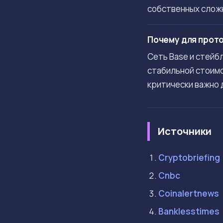
собственных слож
Почему для прото
Сеть Base и стейб
стабильной стоимо
критически важно 
Источники
Cryptobriefing
Cnbc
Coinalertnews
Banklesstimes