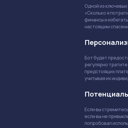
Одной из ключевых 
«Сколько я потрати
финансы и избегать
настоящим спасен
Персонализ
Бот будет предост
регулярно тратите
предстоящих платеж
учитывая их индив
Потенциаль
Если вы стремитес
если вы не привыкл
попробовал испол