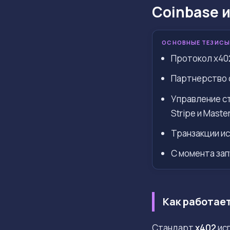
Coinbase 
ОСНОВНЫЕ ТЕЗИСЫ
Протокол x402
Партнерство с
Управление ст
Stripe и Maste
Транзакции ис
С момента зап
Как работае
Стандарт
x402
исп