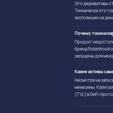
Это деривативы ст
Технически это то
экспозицию на дин
Почему токенизи
Продукт недоступе
бренд Robinhood о
запущены для межд
Какие активы сам
Несмотря на запус
мемкоины. Капитал
(TVL) в DeFi-прот