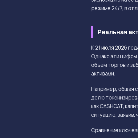
режиме 24/7, в от
Реальная акт
К 2
1 июля 2026
года
Однако эти цифры 
объем торгов и за
активами.
Например, общая с
долю токенизирова
как CASHCAT, капи
ситуацию, заявив, 
Сравнение ключев