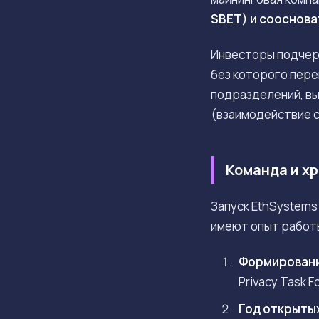
SBET) и сооснов
Инвесторы подчер
без которого пере
подразделений, выд
(взаимодействие с
Команда и х
Запуск EthSystems
имеют опыт работы
Формирование
Privacy Task 
Год открыты