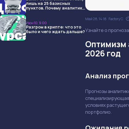
лишь на 25 базисных
пунктов. Почему аналитики
опять не угадали и что
ждать дальше?
Май 28, 14:18
Factory C.
Июн 10, 9:00
Разгром в крипте: что это
Узнайте о прогноза
было и чего ждать дальше?
Оптимизм 
2026 год
Анализ про
Прогнозы аналитик
специализирующаяс
условиях растущего
портфолио.
Ожидания р