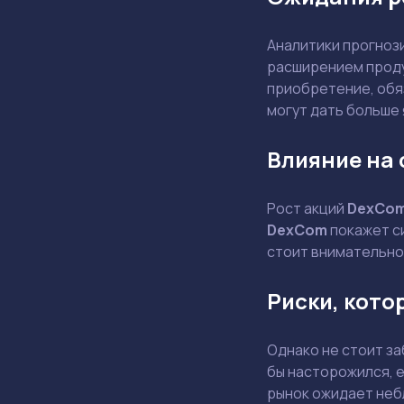
Аналитики прогноз
расширением проду
приобретение, обя
могут дать больше 
Влияние на 
Рост акций
DexCo
DexCom
покажет си
стоит внимательно
Риски, кото
Однако не стоит за
бы насторожился, е
рынок ожидает небл