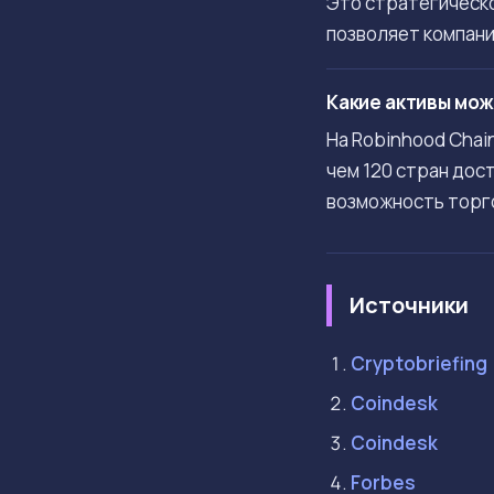
Это стратегическо
позволяет компани
Какие активы мож
На Robinhood Chai
чем 120 стран дос
возможность торго
Источники
Cryptobriefing
Coindesk
Coindesk
Forbes