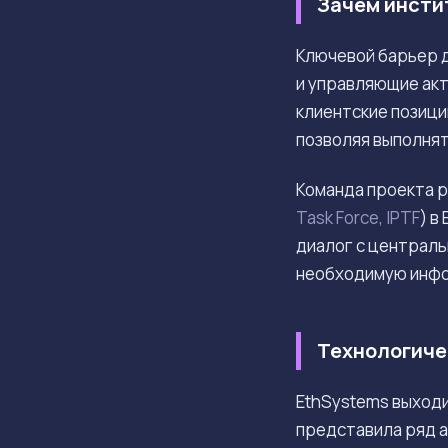
Зачем инсти
Ключевой барьер д
и управляющие акт
клиентские позиции
позволяя выполнят
Команда проекта р
Task Force, IPTF
) в
диалог с централь
необходимую инфо
Технологиче
EthSystems выходи
представила ряд 