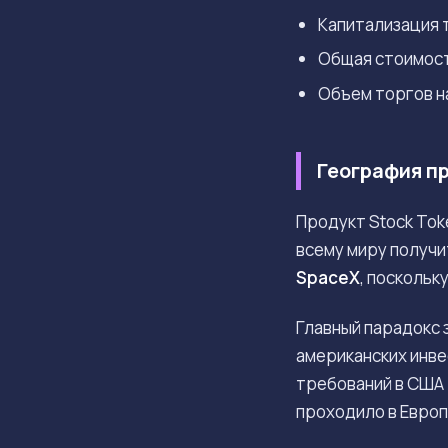
Капитализация 
Общая стоимост
Объем торгов на
География п
Продукт Stock Tok
всему миру получи
SpaceX
, поскольк
Главный парадокс 
американских инве
требований в США 
проходило в Европ