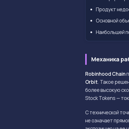
Продукт недо
Основной объе
Наибольшей по
Механика раб
Robinhood Chain
п
Orbit
. Такое реше
более высокую ско
Stock Tokens — то
С технической точ
не означает прямо
экспозицию на ее 