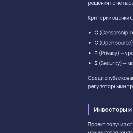
решения по четыр
Критерии оценки 
C
(Censorship-r
O
(Open source)
P
(Privacy) — у
S
(Security) — м
Среди опубликован
регуляторными тр
Инвесторы и
Проект получил с
майнинговая компа