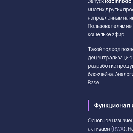
Запуск
Robinhood 
многих других про
направленным на и
Пользователям не 
кошельке эфир.
Такой подход позв
децентрализацию и
разработке продук
блокчейна. Аналог
Base.
Функционал 
Основное назначе
активами (
RWA
). 