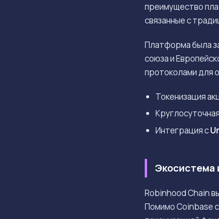
преимущество плат
связанные с трад
Платформа была за
союза и Европейск
протоколами для 
Токенизация акц
Круглосуточная 
Интеграция с
U
Экосистема 
Robinhood Chain в
Помимо Coinbase с