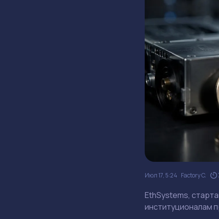
Июл 17, 5:24
Factory C.
EthSystems, старта
институционалам п