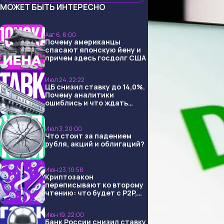
МОЖЕТ БЫТЬ ИНТЕРЕСНО
Авг 6, 8:00
Почему американцы
спасают японскую йену и
причем здесь госдолг США
Июл 24, 22:22
ЦБ снизил ставку до 14,0%.
Почему аналитики
ошиблись и что ждать
дальше?
Июл 3, 20:00
Что стоит за падением
рубля, акций и облигаций?
Июн 23, 10:58
Криптозакон
переписывают ко второму
чтению: что будет с P2P,
USDT и обменниками
Июн 19, 22:00
Банк России снизил ставку