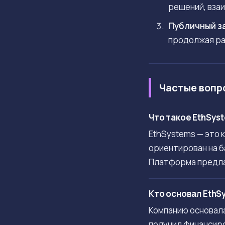
решений, вза
Публичный за
продолжая ра
Частые вопр
Что такое EthSys
EthSystems — это 
ориентирован на б
Платформа предла
Кто основал EthS
Компанию основала 
получил финансиро