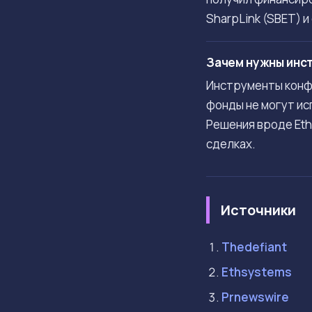
SharpLink (SBET) 
Зачем нужны инс
Инструменты конфи
фонды не могут ис
Решения вроде Eth
сделках.
Источники
Thedefiant
Ethsystems
Prnewswire