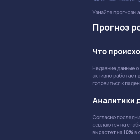
Узнайте прогнозы а
Прогноз ро
Что происхо
Недавние данные о
активно работает в
готовиться к паде
Аналитики 
Согласно последним
ссылаются на стаби
вырастет на
10%
в 