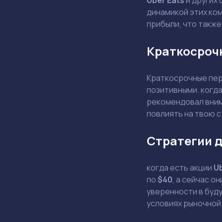
Uber Eats
и других 
динамикой этих ком
прибыли, что также
Краткосроч
Краткосрочные пер
позитивными. когд
рекомендовал внима
повлиять на твою 
Стратегии д
когда есть акции
U
по
$40
, а сейчас о
уверенности в буду
условиях рыночной