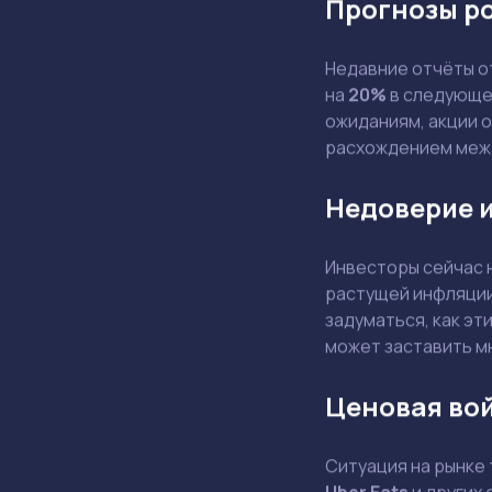
Прогнозы р
Недавние отчёты 
на
20%
в следующем
ожиданиям, акции 
расхождением меж
Недоверие и
Инвесторы сейчас 
растущей инфляции
задуматься, как эт
может заставить м
Ценовая во
Ситуация на рынке