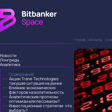
ГЛАВНАЯ
ФИНАНСЫ
НОВ
Новости
Лонгриды
Аналитика
Содержание
Акции Trane Technologies:
текущая ситуация на рынке
Влияние экономических
факторов на волатильность
Аналитические прогнозы:
оптимизм или пессимизм?
Инвестиционные стратегии: что
выбрать?