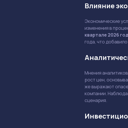
Влияние эк
Экономические усло
изменения в проце
квартале 2026 го
года, что добавило
Аналитичес
Мнения аналитиков
рост цен, основыв
же выражают опасе
компании.
Наблюдат
сценария.
Инвестицио