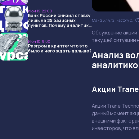
USDT и обменниками
Июн 19, 22:00
Банк России снизил ставку
лишь на 25 базисных
Май 28, 14:12
Factory C.
пунктов. Почему аналитики
опять не угадали и что
Обсуждение акций T
ждать дальше?
текущей ситуации н
Июн 10, 9:00
Разгром в крипте: что это
было и чего ждать дальше?
Анализ во
аналитико
Акции Trane
Акции Trane Techno
данный момент акц
внешними факторам
инвесторов, что вл