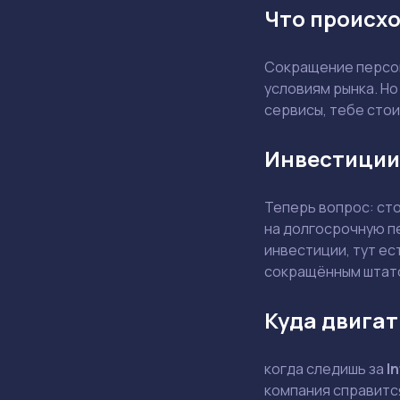
Что происхо
Сокращение персон
условиям рынка. Но
сервисы, тебе стои
Инвестиции
Теперь вопрос: ст
на долгосрочную п
инвестиции, тут ес
сокращённым штат
Куда двигат
когда следишь за
In
компания справится