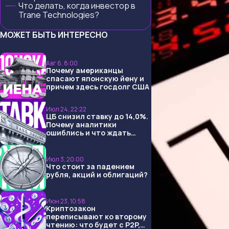
Что делать, когда инвестор в
Trane Technologies?
МОЖЕТ БЫТЬ ИНТЕРЕСНО
Авг 6, 8:00
Почему американцы
спасают японскую йену и
причем здесь госдолг США
Июл 24, 22:22
ЦБ снизил ставку до 14,0%.
Почему аналитики
ошиблись и что ждать
дальше?
Июл 3, 20:00
Что стоит за падением
рубля, акций и облигаций?
Июн 23, 10:58
Криптозакон
переписывают ко второму
чтению: что будет с P2P,