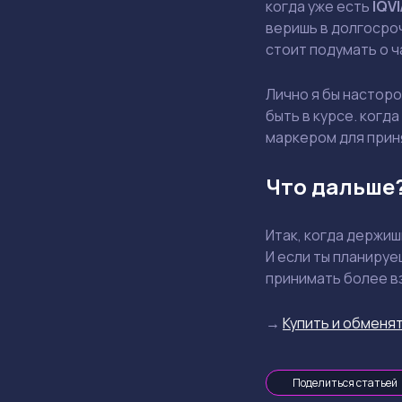
когда уже есть
IQVI
веришь в долгосроч
стоит подумать о 
Лично я бы насторо
быть в курсе. когд
маркером для прин
Что дальше
Итак, когда держи
И если ты планируе
принимать более в
→
Купить и обменят
Поделиться статьей