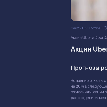
Май 28, 15:17
Factory C.
Акции Uber и DoorD
Акции Ube
Прогнозы р
Недавние отчёты 
на
20%
в следующем
ожиданиям, акции 
расхождением меж