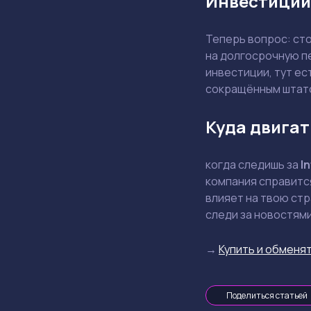
Инвестиции
Теперь вопрос: ст
на долгосрочную п
инвестиции, тут ес
сокращённым штат
Куда двигат
когда следишь за
In
компания справится
влияет на твою стр
следи за новостями
→
Купить и обменят
Поделиться статьей