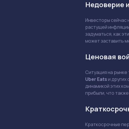
Недоверие и
Инвесторы сейчас 
растущей инфляции
задуматься, как эт
может заставить м
Ценовая во
Ситуация на рынке
Uber Eats
и других 
динамикой этих ком
прибыли, что также
Краткосроч
Краткосрочные пер