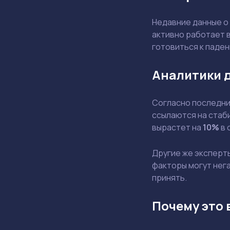
Недавние данные о
активно работает в
готовиться к паде
Аналитики 
Согласно последним
ссылаются на стаби
вырастет на
10%
в 
Другие же эксперт
факторы могут нега
принять.
Почему это 