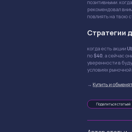
позитивными. когд
рекомендовал внима
повлиять на твою 
Стратегии д
когда есть акции
U
по
$40
, а сейчас о
уверенности в буду
условиях рыночной
→
Купить и обменят
Поделиться статьей
Автор статьи