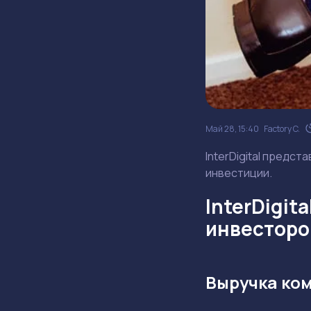
Май 28, 15:40
Factory C.
InterDigital предст
инвестиции.
InterDigit
инвесторо
Выручка ком