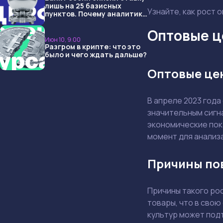
лишь на 25 базисных
Узнайте, как рост 
пунктов. Почему аналитики
опять не угадали и что
ждать дальше?
Оптовые ц
Июн 10, 9:00
Разгром в крипте: что это
было и чего ждать дальше?
Оптовые цен
В апреле 2023 года
значительным сигн
экономические пока
момент для анализа
Причины по
Причины такого рос
товары, что в сво
культур может под