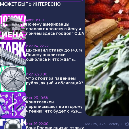
МОЖЕТ БЫТЬ ИНТЕРЕСНО
Авг 6, 8:00
Почему американцы
спасают японскую йену и
причем здесь госдолг США
Июл 24, 22:22
ЦБ снизил ставку до 14,0%.
Почему аналитики
ошиблись и что ждать
дальше?
Июл 3, 20:00
Что стоит за падением
рубля, акций и облигаций?
Июн 23, 10:58
Криптозакон
переписывают ко второму
чтению: что будет с P2P,
USDT и обменниками
Июн 19, 22:00
Май 25, 9:23
Factory C.
Банк России снизил ставку