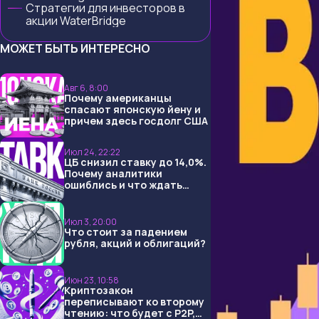
Стратегии для инвесторов в
акции WaterBridge
МОЖЕТ БЫТЬ ИНТЕРЕСНО
Авг 6, 8:00
Почему американцы
спасают японскую йену и
причем здесь госдолг США
Июл 24, 22:22
ЦБ снизил ставку до 14,0%.
Почему аналитики
ошиблись и что ждать
дальше?
Июл 3, 20:00
Что стоит за падением
рубля, акций и облигаций?
Июн 23, 10:58
Криптозакон
переписывают ко второму
чтению: что будет с P2P,