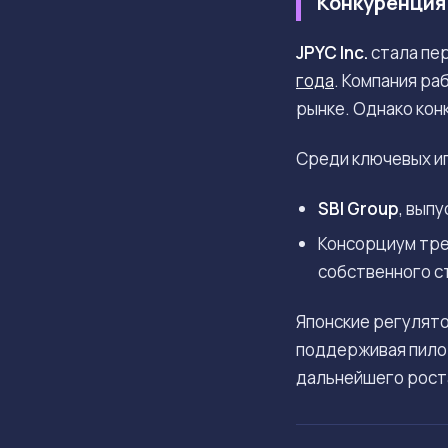
Конкуренция
JPYC Inc.
стала пер
года
. Компания ра
рынке. Однако кон
Среди ключевых иг
SBI Group
, вып
Консорциум тре
собственного с
Японские регулято
поддерживая пило
дальнейшего роста