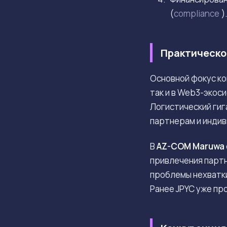
(
compliance
)
Практическо
Основной фокус ко
так и в Web3-экос
Логистический гиг
партнерам и инди
В
AZ-COM Maruwa
привлечения партн
проблемы нехватки
Ранее JPYC уже пр