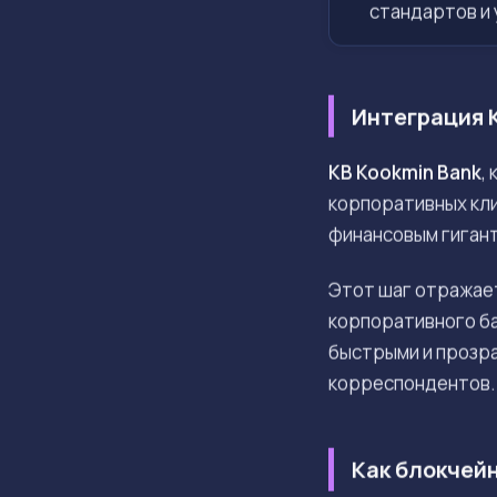
стандартов и
Интеграция 
KB Kookmin Bank
,
корпоративных кли
финансовым гиган
Этот шаг отражае
корпоративного ба
быстрыми и прозра
корреспондентов.
Как блокчей