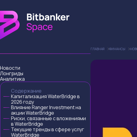
ГЛАВНАЯ
ФИНАНСЫ
НОВ
Новости
Лонгриды
Аналитика
Содержание
Капитализация WaterBridge в
2026 году
Влияние Ranger Investment на
акции WaterBridge
Риски, связанные с вложениями
в WaterBridge
Текущие тренды в сфере услуг
WaterBridge