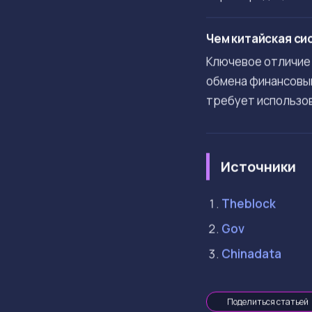
Чем китайская си
Ключевое отличие 
обмена финансовым
требует использо
Источники
Theblock
Gov
Chinadata
Поделиться статьей