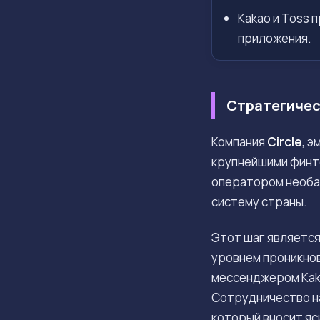
Kakao и Toss 
приложения.
Стратегичес
Компания
Circle
, 
крупнейшими финт
оператором необ
систему страны.
Этот шаг является
уровнем проникнов
мессенджером Kaka
Сотрудничество на
который вносит яс