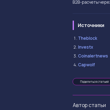
B2B-расчеты чере
Источники
Theblock
Investx
Coinalertnews
Capwolf
Поделиться статьей
Автор статьи