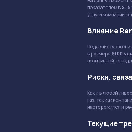
На данный момент 
показателем в
$1,5
услуги компании, а
Влияние Ran
Недавние вложения 
в размере
$100 мл
позитивный тренд, 
Риски, связ
Как и в любой инве
газ, так как компан
насторожился и ре
Текущие тре