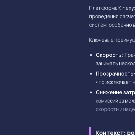
Платформа Kinexys
проведения расче
систем, особенно
Ключевые преимущ
Скорость:
Тран
занимать нескол
Прозрачность
что исключает 
Снижение затр
комиссий за ме
скорости и над
Контекст: ро