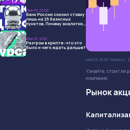
USDT и обменниками
Июн 19, 22:00
Банк России снизил ставку
лишь на 25 базисных
пунктов. Почему аналитики
опять не угадали и что
ждать дальше?
Июн 10, 9:00
Разгром в крипте: что это
было и чего ждать дальше?
Май 28, 16:06
Factory C.
Узнайте, стоит ли 
компании.
Рынок акци
Капитализац