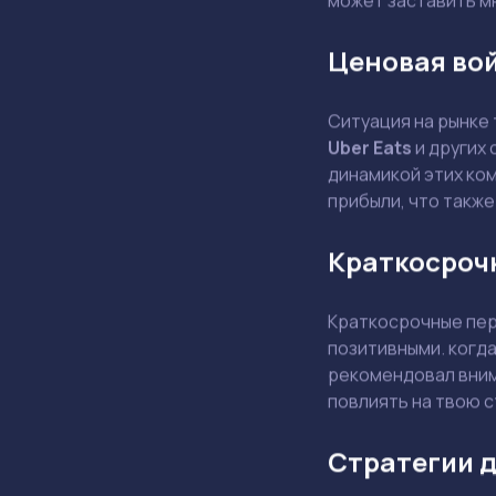
Ценовая во
Ситуация на рынке
Uber Eats
и других 
динамикой этих ком
прибыли, что также
Краткосроч
Краткосрочные пер
позитивными. когд
рекомендовал внима
повлиять на твою 
Стратегии д