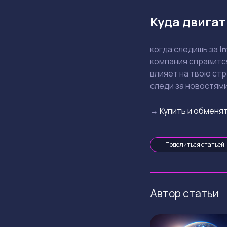
Куда двигат
когда следишь за
In
компания справится
влияет на твою стр
следи за новостями
→
Купить и обменят
Поделиться статьей
Автор статьи