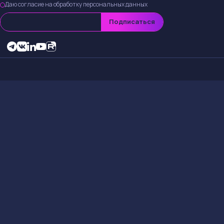
серьезное влияние
Причины сн
Снижение целевой 
условия и пришел к
прогнозах повлияю
Краткосроч
Держателям акций
волатильности на р
стать хорошей воз
в следующем квар
Ключевые с