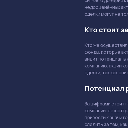
сигнал о доверии к
недооценённых акти
сделки могут не то
Кто стоит з
Кто же осуществил 
фонды, которые ак
видит потенциал в 
компанию, акции к
сделки, так как он
Потенциал р
За цифрами стоит г
компании, её контр
привести к значите
следить за тем, ка