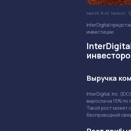
Май 28, 15:40
Factory C.
InterDigital предст
инвестиции.
InterDigit
инвесторо
Выручка ком
InterDigital, Inc. 
выросла на 15% по 
Такой рост может 
беспроводной связ
Рост прибыл