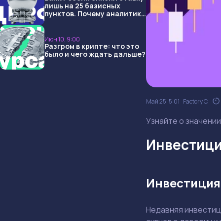
лишь на 25 базисных
пунктов. Почему аналитики
опять не угадали и что
ждать дальше?
Июн 10, 9:00
Разгром в крипте: что это
было и чего ждать дальше?
Май 25, 5:01
Factory C.
Узнайте о значении
Инвестици
Инвестиция 
Недавняя инвестиц