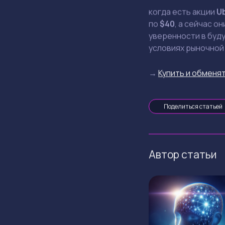
когда есть акции
U
по
$40
, а сейчас о
уверенности в буду
условиях рыночной
→
Купить и обменят
Поделиться статьей
Автор статьи