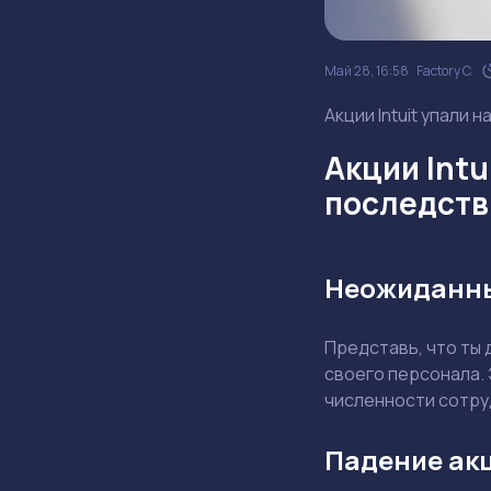
Май 28, 16:58
Factory C.
Акции Intuit упали 
Акции Intu
последств
Неожиданны
Представь, что ты
своего персонала. 
численности сотру
Падение акц