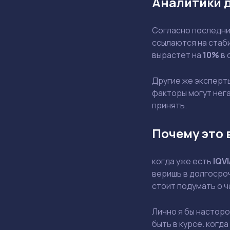
Аналитики 
Согласно последним
ссылаются на стаби
вырастет на
10%
в 
Другие же эксперт
факторы могут нега
принять.
Почему это 
когда уже есть
IQVI
веришь в долгосроч
стоит подумать о 
Лично я бы насторо
быть в курсе. когд