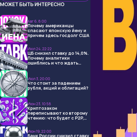
МОЖЕТ БЫТЬ ИНТЕРЕСНО
Авг 6, 8:00
Почему американцы
спасают японскую йену и
причем здесь госдолг США
Июл 24, 22:22
ЦБ снизил ставку до 14,0%.
Почему аналитики
ошиблись и что ждать
дальше?
Июл 3, 20:00
Что стоит за падением
рубля, акций и облигаций?
Июн 23, 10:58
Криптозакон
переписывают ко второму
чтению: что будет с P2P,
USDT и обменниками
Июн 19, 22:00
Банк России снизил ставку