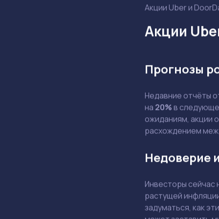
Акции Uber и DoorD
Акции Ube
Прогнозы р
Недавние отчёты 
на
20%
в следующем
ожиданиям, акции 
расхождением меж
Недоверие и
Инвесторы сейчас 
растущей инфляции
задуматься, как эт
может заставить м