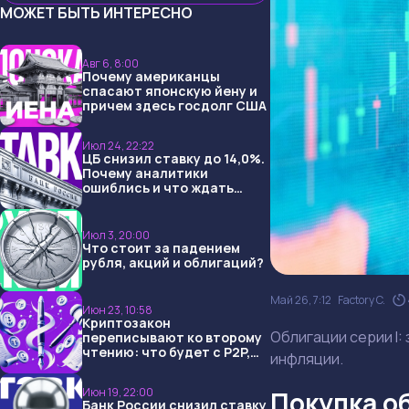
МОЖЕТ БЫТЬ ИНТЕРЕСНО
Авг 6, 8:00
Почему американцы
спасают японскую йену и
причем здесь госдолг США
Июл 24, 22:22
ЦБ снизил ставку до 14,0%.
Почему аналитики
ошиблись и что ждать
дальше?
Июл 3, 20:00
Что стоит за падением
рубля, акций и облигаций?
Май 26, 7:12
Factory C.
Июн 23, 10:58
Криптозакон
Облигации серии I:
переписывают ко второму
чтению: что будет с P2P,
инфляции.
USDT и обменниками
Июн 19, 22:00
Покупка о
Банк России снизил ставку