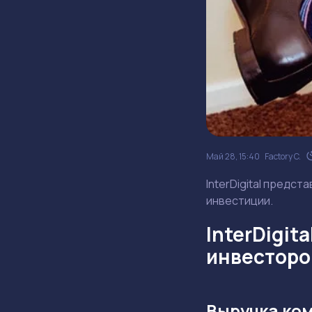
Май 28, 15:40
Factory C.
InterDigital предст
инвестиции.
InterDigit
инвесторо
Выручка ком