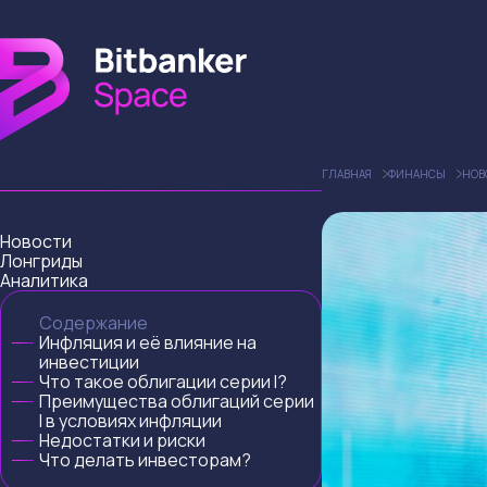
ГЛАВНАЯ
ФИНАНСЫ
НОВ
Новости
Лонгриды
Аналитика
Содержание
Инфляция и её влияние на
инвестиции
Что такое облигации серии I?
Преимущества облигаций серии
I в условиях инфляции
Недостатки и риски
Что делать инвесторам?