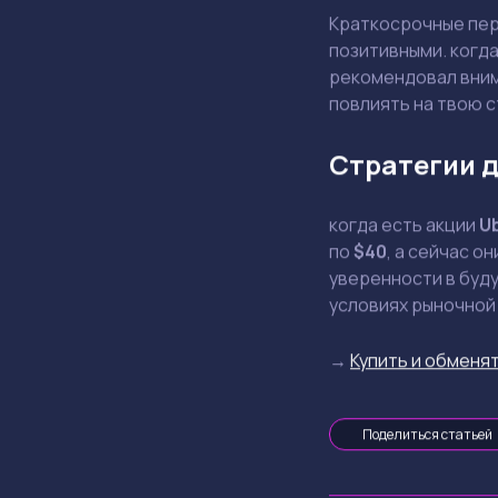
Краткосрочные пер
позитивными. когд
рекомендовал внима
повлиять на твою 
Стратегии д
когда есть акции
U
по
$40
, а сейчас о
уверенности в буду
условиях рыночной
→
Купить и обменят
Поделиться статьей