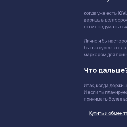
когда уже есть
IQVI
веришь в долгосроч
стоит подумать о 
Лично я бы насторо
быть в курсе. когд
маркером для прин
Что дальше
Итак, когда держи
И если ты планируе
принимать более в
→
Купить и обменят