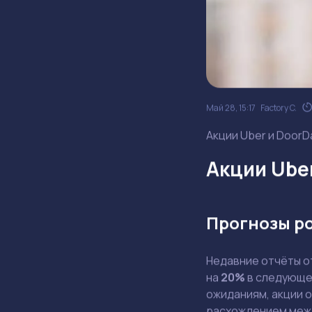
Май 28, 15:17
Factory C.
Акции Uber и DoorD
Акции Ube
Прогнозы р
Недавние отчёты 
на
20%
в следующем
ожиданиям, акции 
расхождением меж