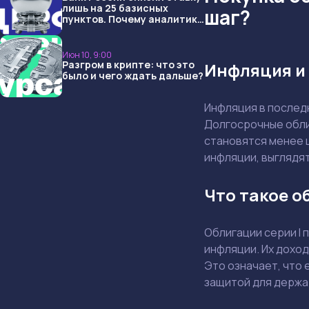
лишь на 25 базисных
шаг?
пунктов. Почему аналитики
опять не угадали и что
ждать дальше?
Июн 10, 9:00
Разгром в крипте: что это
Инфляция и 
было и чего ждать дальше?
Инфляция в послед
Долгосрочные обли
становятся менее ц
инфляции, выглядя
Что такое о
Облигации серии I
инфляции. Их доход
Это означает, что 
защитой для держа