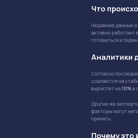
Что происхо
Недавние данные о
активно работает в
готовиться к паде
Аналитики 
Согласно последним
ссылаются на стаби
вырастет на
10%
в 
Другие же эксперт
факторы могут нега
принять.
Почему это 