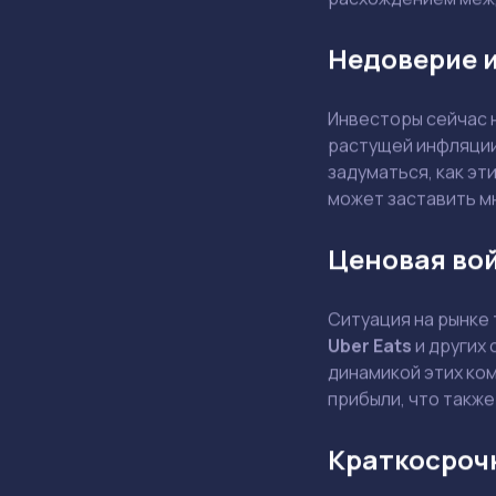
Недоверие и
Инвесторы сейчас 
растущей инфляции
задуматься, как эт
может заставить м
Ценовая во
Ситуация на рынке
Uber Eats
и других 
динамикой этих ком
прибыли, что также
Краткосроч