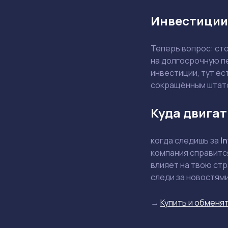
Инвестиции
Теперь вопрос: ст
на долгосрочную п
инвестиции, тут ес
сокращённым штат
Куда двигат
когда следишь за
In
компания справится
влияет на твою стр
следи за новостями
→
Купить и обменят