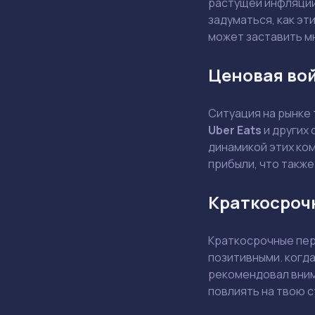
растущей инфляции
задуматься, как эт
может заставить м
Ценовая во
Ситуация на рынке
Uber Eats
и других 
динамикой этих ком
прибыли, что также
Краткосроч
Краткосрочные пер
позитивными. когд
рекомендовал внима
повлиять на твою 