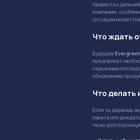
привести к дальне
компанию, особенн
ситуация может по
Что ждать о
Будущее
Evergree
предпримут необход
серьезным последс
обновлению продук
Что делать
Если ты держишь а
пакета или дождат
твою долгосрочную 