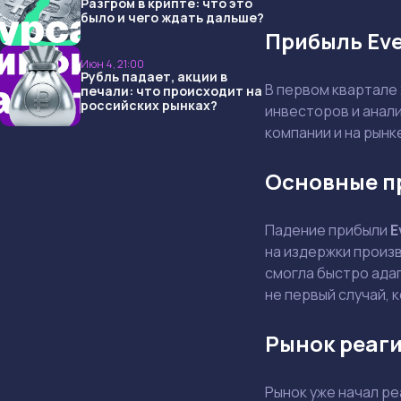
Разгром в крипте: что это
было и чего ждать дальше?
Прибыль Eve
Июн 4, 21:00
Рубль падает, акции в
В первом квартале
печали: что происходит на
российских рынках?
инвесторов и анал
компании и на рынк
Основные п
Падение прибыли
E
на издержки произ
смогла быстро адап
не первый случай, 
Рынок реаги
Рынок уже начал р