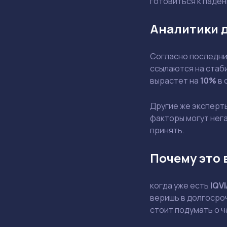
готовиться к паде
Аналитики 
Согласно последним
ссылаются на стаби
вырастет на
10%
в 
Другие же эксперт
факторы могут нега
принять.
Почему это 
когда уже есть
IQVI
веришь в долгосроч
стоит подумать о 