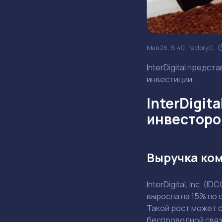
Май 28, 15:40
Factory C.
InterDigital предст
инвестиции.
InterDigit
инвесторо
Выручка ком
InterDigital, Inc. 
выросла на 15% по 
Такой рост может 
беспроводной связ