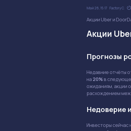
Май 28, 15:17
Factory C.
Акции Uber и DoorD
Акции Ube
Прогнозы р
Недавние отчёты 
на
20%
в следующем
ожиданиям, акции 
расхождением меж
Недоверие и
Инвесторы сейчас 