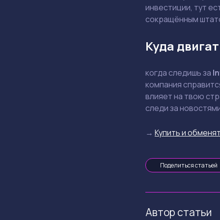
инвестиции, тут ес
сокращённым штат
Куда двигат
когда следишь за
In
компания справится
влияет на твою стр
следи за новостями
→
Купить и обменят
Поделиться статьей
Автор статьи