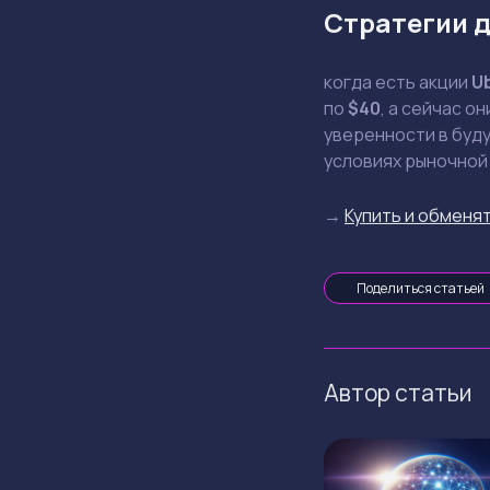
Стратегии д
когда есть акции
U
по
$40
, а сейчас о
уверенности в буду
условиях рыночной
→
Купить и обменят
Поделиться статьей
Автор статьи