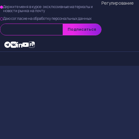
Аналитики из Jeffe
прогнозах доходов 
серьезное влияние
Причины сн
Снижение целевой 
условия и пришел к
прогнозах повлияю
Краткосроч
Держателям акций
волатильности на р
стать хорошей воз
в следующем квар