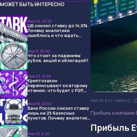
МОЖЕТ БЫТЬ ИНТЕРЕСНО
Июл 24, 22:22
ЦБ снизил ставку до 14,0%.
Почему аналитики
ошиблись и что ждать
дальше?
Июл 3, 20:00
Что стоит за падением
рубля, акций и облигаций?
Июн 23, 10:58
Криптозакон
переписывают ко второму
чтению: что будет с P2P,
USDT и обменниками
Май 28, 8:24
Factory C.
Июн 19, 22:00
Банк России снизил ставку
Прибыль компании E
лишь на 25 базисных
пунктов. Почему аналитики
опять не угадали и что
Прибыль Ev
ждать дальше?
Июн 10, 9:00