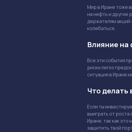
Мир в Иране тоже в
на нефть и другие 
держателям акций э
колебаться.
Влияние на
Все эти события п
риски легко предск
ситуация в Иране м
Что делать 
Если ты инвестируе
выиграть от роста 
Иране, так как это
защитить твой пор