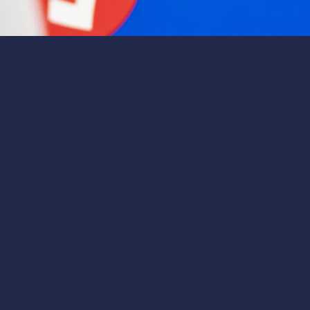
3 мин
на 10% после отчета о доходах. Узнайте причины падения и
it упали на 10% после отчета о
ия
й поворот для инвесторов
 держишь акции
Intuit
и ждёшь отчёт о доходах, а тут така
Это не просто цифры — это сигнал, который может измен