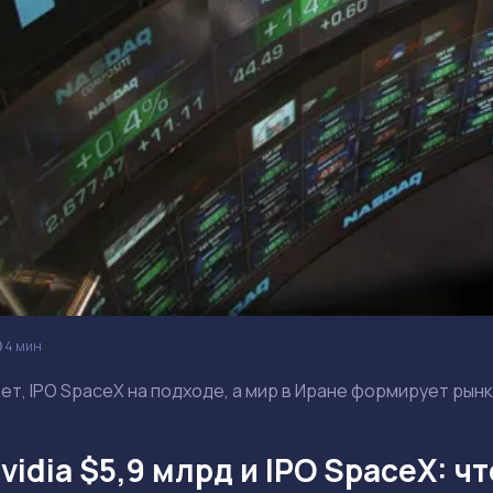
4 мин
ет, IPO SpaceX на подходе, а мир в Иране формирует рынки
idia $5,9 млрд и IPO SpaceX: ч