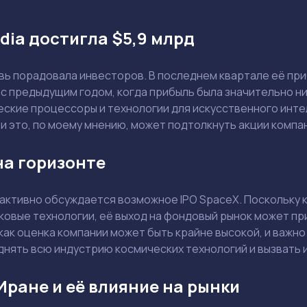
dia достигла $5,9 млрд
овь порадовала инвесторов. В последнем квартале её пр
с предыдущим годом, когда прибыль была значительно ниж
ские процессоры и технологии для искусственного интел
и это, по моему мнению, может подтолкнуть акции компа
на горизонте
активно обсуждается возможное IPO SpaceX. Поскольку к
тниковые технологии, её выход на фондовый рынок может п
как оценка компании может быть крайне высокой, и важно
Задать вопрос эксперту
днять всю индустрию космических технологий и вызвать 
Выбрать эксперта
Иране и её влияние на рынки