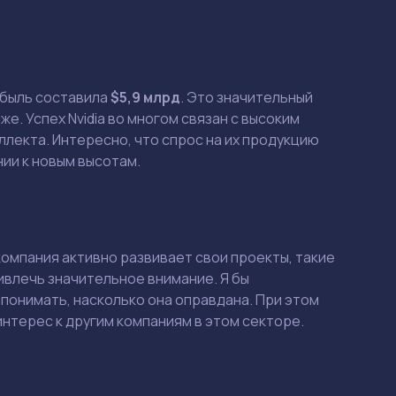
ибыль составила
$5,9 млрд
. Это значительный
е. Успех Nvidia во многом связан с высоким
лекта. Интересно, что спрос на их продукцию
нии к новым высотам.
омпания активно развивает свои проекты, такие
ривлечь значительное внимание. Я бы
 понимать, насколько она оправдана. При этом
интерес к другим компаниям в этом секторе.