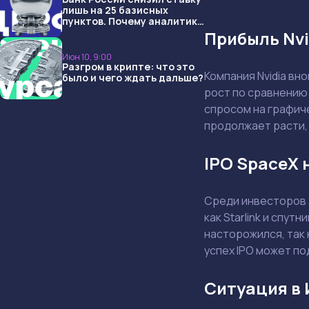
лишь на 25 базисных
пунктов. Почему аналитики
опять не угадали и что
Прибыль Nvi
ждать дальше?
Июн 10, 9:00
Разгром в крипте: что это
Компания Nvidia вн
было и чего ждать дальше?
рост по сравнению 
спросом на графиче
продолжает расти, 
IPO SpaceX 
Среди инвесторов 
как Starlink и спу
насторожился, так 
успех IPO может по
Ситуация в 