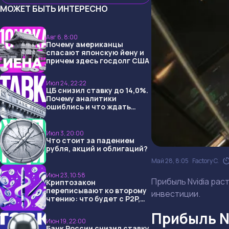
МОЖЕТ БЫТЬ ИНТЕРЕСНО
Авг 6, 8:00
Почему американцы
спасают японскую йену и
причем здесь госдолг США
Июл 24, 22:22
ЦБ снизил ставку до 14,0%.
Почему аналитики
ошиблись и что ждать
дальше?
Июл 3, 20:00
Что стоит за падением
рубля, акций и облигаций?
Май 28, 8:05
Factory C.
Июн 23, 10:58
Прибыль Nvidia раст
Криптозакон
переписывают ко второму
инвестиции.
чтению: что будет с P2P,
USDT и обменниками
Прибыль Nv
Июн 19, 22:00
Банк России снизил ставку