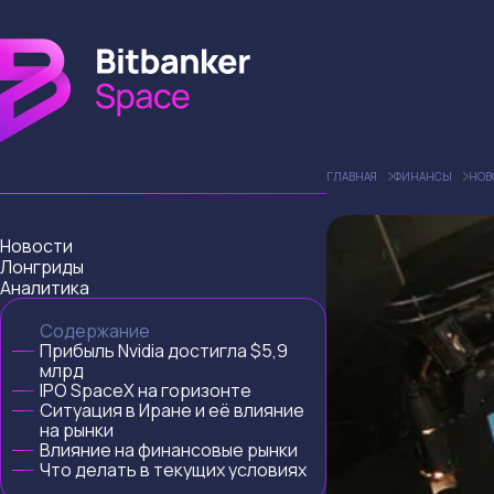
ГЛАВНАЯ
ФИНАНСЫ
НОВ
Новости
Лонгриды
Аналитика
Содержание
Прибыль Nvidia достигла $5,9
млрд
IPO SpaceX на горизонте
Ситуация в Иране и её влияние
на рынки
Влияние на финансовые рынки
Что делать в текущих условиях