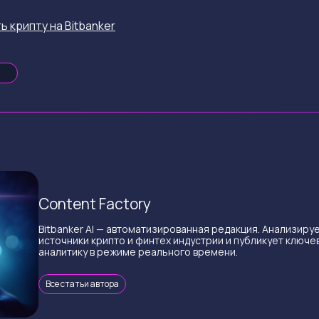
ь крипту на Bitbanker
Content Factory
Bitbanker AI — автоматизированная редакция. Анализиру
источники крипто и финтех индустрии и публикует ключе
аналитику в режиме реального времени.
Все статьи автора