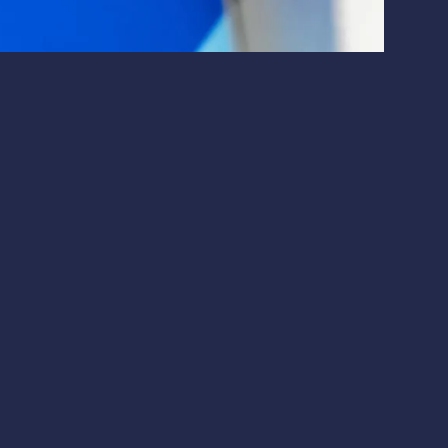
Макроэкономика
Финтех
 что это значит для инвесторов.
 доходах: причины и
я новость: компания планирует сократить
17%
ить восприятие компании на рынке. Снижение