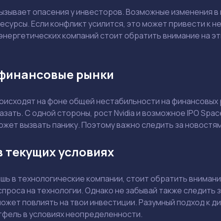
Ваш e-mail не будет опубликован
ызывает опасения у инвесторов. Возможные изменения в 
ресурсы. Если конфликт усилится, это может привести к 
нергетических компаний стоит обратить внимание на эти 
 финансовые рынки
Держите меня в курсе: эксклюзивные материалы и новости рынка на
почту
Даю согласие на обработку персональных данных
Отправить вопрос
роисходят на фоне общей нестабильности на финансовых 
азать. С одной стороны, рост Nvidia и возможное IPO Spa
ожет вызвать панику. Поэтому важно следить за новостя
Смотреть
Смотреть
в текущих условиях
шь в технологические компании, стоит обратить внимание 
спроса на технологии. Однако не забывай также следить 
 может повлиять на твои инвестиции. Разумный подход к 
тфель в условиях неопределенности.