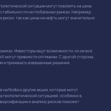
политической ситуации могут повлиять на цены
нестабильности на глобальных рынках. Например,
риски, так как цены на нефть могут значительно
рынках. Инвесторы ищут возможности, но не все
ceX могут привнести оптимизм. С другой стороны,
ми и принимать взвешенные решения.
Смотреть
Смотреть
на Nvidia и другие акции, которые могут
за геополитической ситуацией, особенно в
диверсификации и анализу рисков поможет