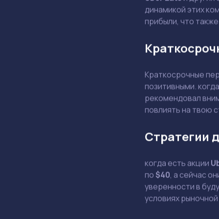
динамикой этих ком
прибыли, что также
Краткосроч
Краткосрочные пер
позитивными. когд
рекомендовал внима
повлиять на твою 
Стратегии д
когда есть акции
U
по
$40
, а сейчас о
уверенности в буду
условиях рыночной