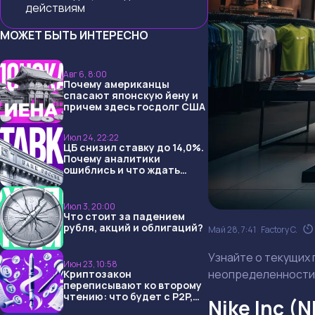
действиям
МОЖЕТ БЫТЬ ИНТЕРЕСНО
Авг 6, 8:00
Почему американцы
спасают японскую йену и
причем здесь госдолг США
Июл 24, 22:22
ЦБ снизил ставку до 14,0%.
Почему аналитики
ошиблись и что ждать
дальше?
Июл 3, 20:00
Что стоит за падением
рубля, акций и облигаций?
Май 28, 7:41
Factory C.
Узнайте о текущих 
Июн 23, 10:58
неопределенности
Криптозакон
переписывают ко второму
чтению: что будет с P2P,
Nike Inc (
USDT и обменниками