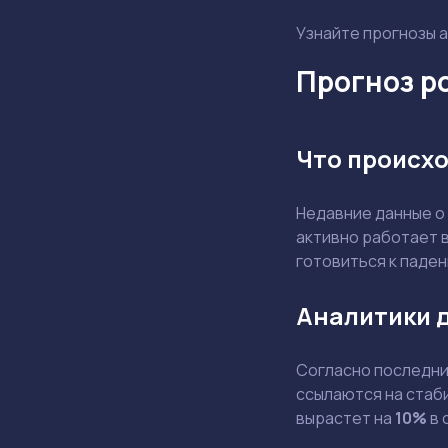
Узнайте прогнозы а
Прогноз ро
Что происхо
Недавние данные о
активно работает в
готовиться к паде
Аналитики 
Согласно последним
ссылаются на стаби
вырастет на
10%
в 