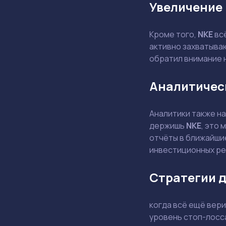
Увеличение
Кроме того,
NKE
всё
активно захватыва
обратил внимание н
Аналитичес
Аналитики также н
держишь
NKE
, это
отчёты в ближайшие
инвестиционных ре
Стратегии 
когда всё ещё вер
уровень стоп-лосс