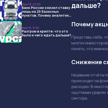
дальше?
Июн 19, 22:00
Банк России снизил ставку
лишь на 25 базисных
пунктов. Почему аналитики
опять не угадали и что
Почему акци
ждать дальше?
Июн 10, 9:00
Разгром в крипте: что это
было и чего ждать дальше?
Представь себе, ч
многих инвесторов
понять, что именно
Снижение с
Недавние отчёты п
происходит на фон
расходах. В некото
ощутимым ударом. к
сектора.