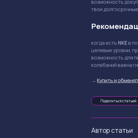
возможность докупк
твои долгосрочные
Рекомендац
когда есть
NKE
в по
целевые уровни, пр
возможность для пе
колебаний важна ги
→
Купить и обменят
Поделиться статьей
Автор статьи