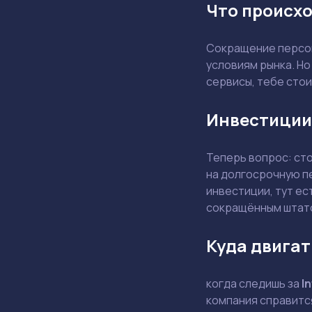
Что происхо
Сокращение персон
условиям рынка. Но
сервисы, тебе стои
Инвестиции
Теперь вопрос: ст
на долгосрочную п
инвестиции, тут ес
сокращённым штат
Куда двигат
когда следишь за
In
компания справится