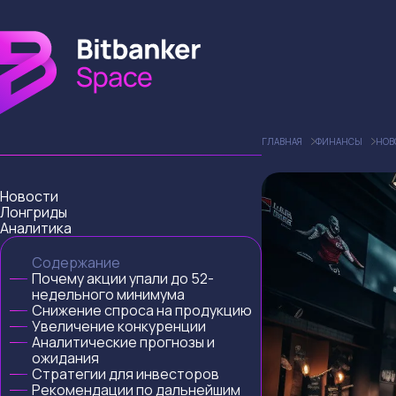
ГЛАВНАЯ
ФИНАНСЫ
НОВ
Новости
Лонгриды
Аналитика
Содержание
Почему акции упали до 52-
недельного минимума
Снижение спроса на продукцию
Увеличение конкуренции
Аналитические прогнозы и
ожидания
Стратегии для инвесторов
Рекомендации по дальнейшим