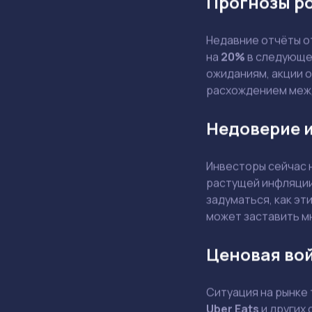
Прогнозы р
Недавние отчёты 
на
20%
в следующем
ожиданиям, акции 
расхождением меж
Недоверие и
Инвесторы сейчас 
растущей инфляции
задуматься, как эт
может заставить м
Ценовая во
Ситуация на рынке
Uber Eats
и других 