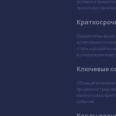
прогнозах повлияю
Краткосроч
Держателям акций
волатильности на р
стать хорошей воз
в следующем квар
Ключевые с
Обращай внимание
продемонстрироват
изменить восприяти
событий.
Как ты план