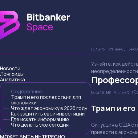
ГЛАВНАЯ
ФИНАНСЫ
НОВ
Узнайте, как дейст
Новости
неопределенности
Лонгриды
Профессор
Аналитика
Содержание
Май 28, 1:16
Factory C.
Трамп и его последствия для
экономики
Трамп и его
Что ждет экономику в 2026 году
Как защитить свои инвестиции
Где искать информацию
Что делать уже сегодня
Ситуация в США ст
привести к экономи
МОЖЕТ БЫТЬ ИНТЕРЕСНО