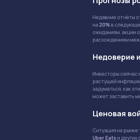
Прогнозы р
Недавние отчёты 
на
20%
в следующем
ожиданиям, акции 
расхождением меж
Недоверие и
Инвесторы сейчас 
растущей инфляции
задуматься, как эт
может заставить м
Ценовая во
Ситуация на рынке
Uber Eats
и других 