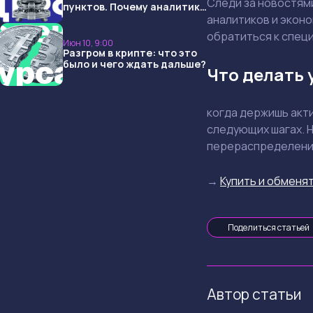
Следи за новостям
пунктов. Почему аналитики
опять не угадали и что
аналитиков и эконо
ждать дальше?
обратиться к спец
Июн 10, 9:00
Разгром в крипте: что это
было и чего ждать дальше?
Что делать 
когда держишь акти
следующих шагах. Н
перераспределении
→
Купить и обменят
Поделиться статьей
Автор статьи