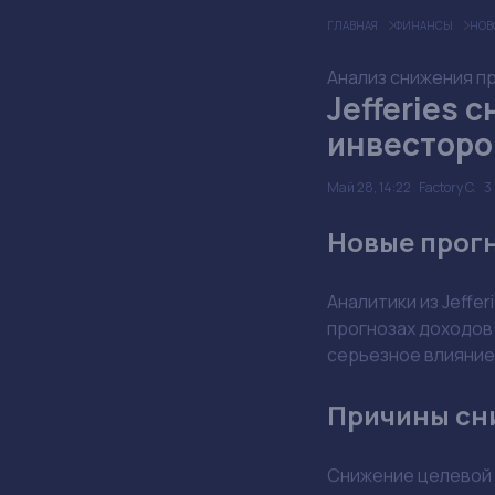
ГЛАВНАЯ
ФИНАНСЫ
НОВ
Анализ снижения про
Jefferies 
инвесторо
Май 28, 14:22
Factory C.
Новые прогно
Аналитики из Jeffe
прогнозах доходов 
серьезное влияние
Причины сн
Снижение целевой 
условия и пришел к