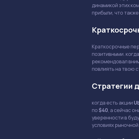
динамикой этих ком
прибыли, что также
Краткосроч
Краткосрочные пер
позитивными. когд
рекомендовал внима
повлиять на твою 
Стратегии д
когда есть акции
U
по
$40
, а сейчас о
уверенности в буду
условиях рыночной