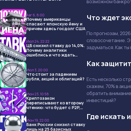
возможном банкротс
Авг 6, 8:00
Что ждет эк
Почему американцы
спасают японскую йену и
причем здесь госдолг США
По прогнозам, 202
словосочетание. Эт
Июл 24, 22:22
ЦБ снизил ставку до 14,0%.
задуматься. Как т
Почему аналитики
ошиблись и что ждать
дальше?
Как защитит
Июл 3, 20:00
Что стоит за падением
рубля, акций и облигаций?
Есть несколько ст
скажем, 70% в акци
обратить внимание 
Июн 23, 10:58
Криптозакон
инвестиций?
переписывают ко второму
чтению: что будет с P2P,
USDT и обменниками
Где искать
Июн 19, 22:00
Банк России снизил ставку
лишь на 25 базисных