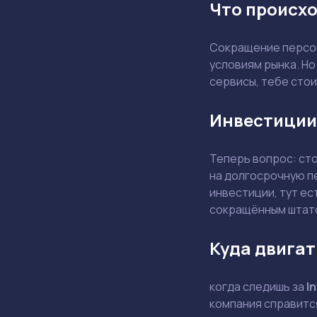
Что происхо
Сокращение персон
условиям рынка. Но
сервисы, тебе стои
Инвестиции
Теперь вопрос: ст
на долгосрочную п
инвестиции, тут ес
сокращённым штат
Куда двигат
когда следишь за
In
компания справится