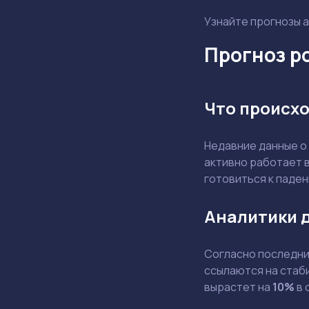
Узнайте прогнозы а
Прогноз ро
Что происхо
Недавние данные о
активно работает в
готовиться к паде
Аналитики 
Согласно последним
ссылаются на стаби
вырастет на
10%
в 