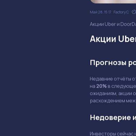
Май 28, 15:17
Factory C.
Акции Uber и DoorD
Акции Ube
Прогнозы р
Недавние отчёты 
на
20%
в следующем
ожиданиям, акции 
расхождением меж
Недоверие и
Инвесторы сейчас 