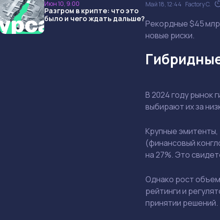
Июн 10, 9:00
Май 18, 12:44
Factory C.
Разгром в крипте: что это
было и чего ждать дальше?
Рекордные $45 млрд
новые риски.
Гибридные
В 2024 году рынок 
выбирают их за низ
Крупные эмитенты, 
(финансовый конгл
на 27%. Это свиде
Однако рост объем
рейтинги и регулят
принятии решений.