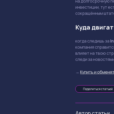
на долгосрочную п
инвестиции, тут ес
сокращённым штат
Куда двигат
когда следишь за
In
компания справится
влияет на твою стр
следи за новостями
→
Купить и обменят
Поделиться статьей
Автор статьи