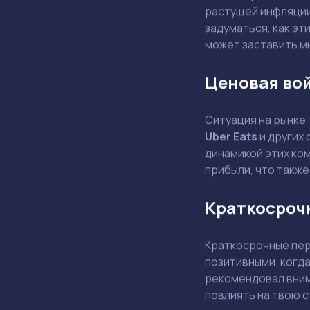
растущей инфляции
задуматься, как эт
может заставить м
Ценовая во
Ситуация на рынке
Uber Eats
и других 
динамикой этих ком
прибыли, что также
Краткосроч
Краткосрочные пер
позитивными. когд
рекомендовал внима
повлиять на твою 