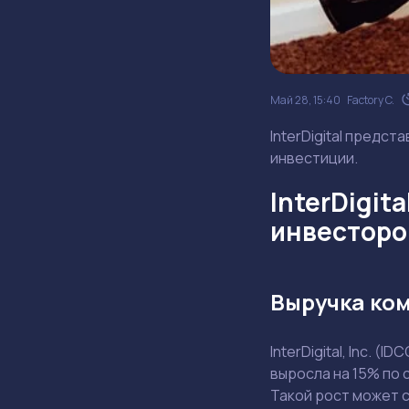
Май 28, 15:40
Factory C.
InterDigital предст
инвестиции.
InterDigit
инвесторо
Выручка ком
InterDigital, Inc. 
выросла на 15% по 
Такой рост может 