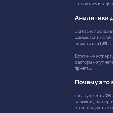
готовиться к паде
Аналитики 
Согласно последним
ссылаются на стаби
вырастет на
10%
в 
Другие же эксперт
факторы могут нега
принять.
Почему это 
когда уже есть
IQVI
веришь в долгосроч
стоит подумать о 