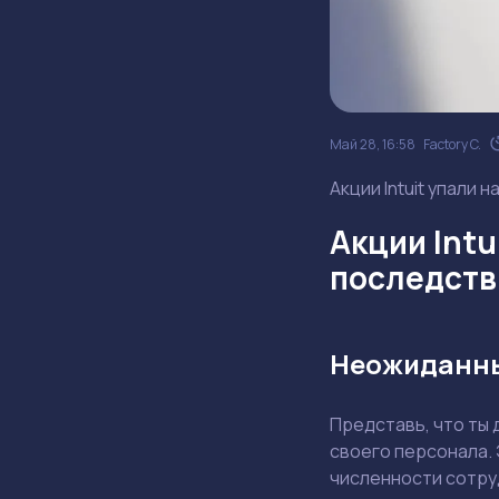
Май 28, 16:58
Factory C.
Акции Intuit упали 
Акции Intu
последств
Неожиданны
Представь, что ты
своего персонала. 
численности сотру