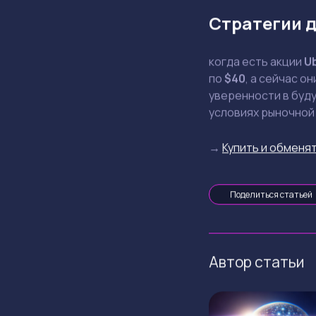
Стратегии д
когда есть акции
U
по
$40
, а сейчас о
уверенности в буду
условиях рыночной
→
Купить и обменят
Поделиться статьей
Автор статьи