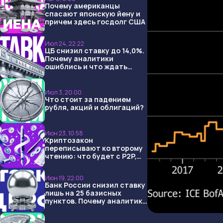
Почему американцы
спасают японскую йену и
причем здесь госдолг США
Июл 24, 22:22
ЦБ снизил ставку до 14,0%.
Почему аналитики
ошиблись и что ждать
дальше?
Июл 3, 20:00
Что стоит за падением
рубля, акций и облигаций?
Июн 23, 10:58
Криптозакон
переписывают ко второму
чтению: что будет с P2P,
USDT и обменниками
Июн 19, 22:00
Банк России снизил ставку
лишь на 25 базисных
пунктов. Почему аналитики
опять не угадали и что
ждать дальше?