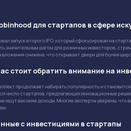
obinhood для стартапов в сфере ис
Задать вопрос эксперту
Выбрать эксперта
вал запуск второго IPO, который сфокусирован на старт
ть значительным шагом для розничных инвесторов, стрем
 вложения снижена, что открывает двери для более широ
Ваш e-mail не будет опубликован
ас стоит обратить внимание на инв
еллект продолжает набирать популярность и становится
ся число стартапов, предлагающих инновационные решен
е ищут высокие доходы. Многие эксперты уверены, что в
Держите меня в курсе: эксклюзивные материалы и новости рынка на
ем.
почту
Даю согласие на обработку персональных данных
Отправить вопрос
анные с инвестициями в стартапы