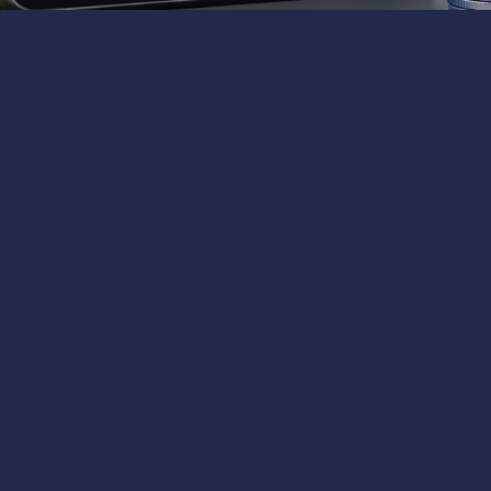
6 мин
ircle за Q2 2026 показал скорректированную EBITDA в $1
изилась до $72 млрд из-за погаше
 отчет Circle Q2 2026: EBITDA 
нная EBITDA Circle за Q2 2026 составила $143 млн, что
ло выпущено $83 млрд в USDC, однако общая циркуляция