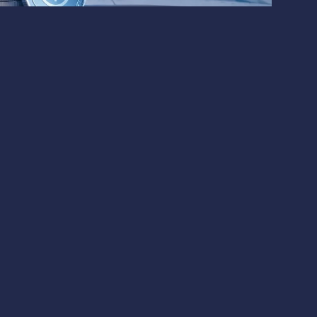
Криптовалюты
Финтех
43 млн. Несмотря на эмиссию $83 млрд,
снизилась до $143 млн
 на 5% ниже показателя первого квартала
 стейблкоина снизилась с $77 млрд до $72