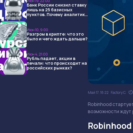
Июн 19, 22:00
Банк России снизил ставку
лишь на 25 базисных
пунктов. Почему аналитики
опять не угадали и что
ждать дальше?
Июн 10, 9:00
Разгром в крипте: что это
было и чего ждать дальше?
Июн 4, 21:00
Рубль падает, акции в
печали: что происходит на
российских рынках?
Май 17, 18:22
Factory C.
Robinhood стартует
возможности ждут 
Robinhood 