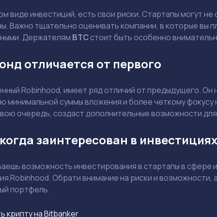
Смотреть
Смотреть
бом виде инвестиций, есть свои риски. Стартапы могут н
ы. Важно тщательно оценивать компании, в которые вы пл
ешными. Держателям
BTC
стоит быть особенно внимательн
онд отличается от первого
нный Robinhood, имеет ряд отличий от предыдущего. Он 
ю минимальной суммы вложения и более четкому фокусу н
 свою очередь, создаст дополнительные возможности для
 когда заинтересован в инвестициях 
ваешь возможность инвестирования в стартапы в сфере 
я Robinhood. Обрати внимание на риски и возможности, а
ый портфель.
ь крипту на Bitbanker