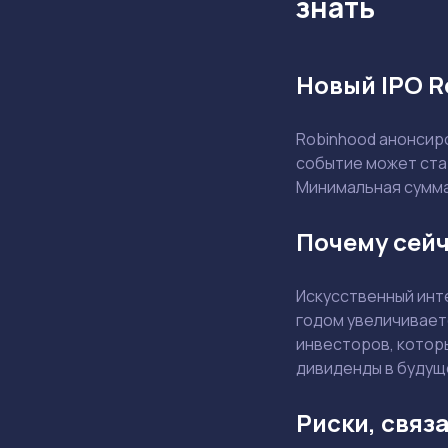
знать
Новый IPO R
Robinhood анонсиро
событие может ста
Минимальная сумма
Почему сейч
Искусственный инт
годом увеличивает
инвесторов, которы
дивиденды в будущ
Риски, связ