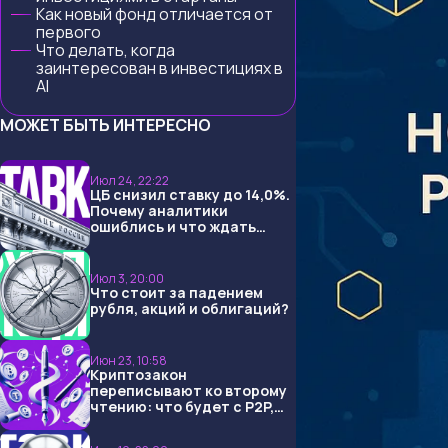
Как новый фонд отличается от
первого
Что делать, когда
заинтересован в инвестициях в
AI
МОЖЕТ БЫТЬ ИНТЕРЕСНО
Июл 24, 22:22
ЦБ снизил ставку до 14,0%.
Почему аналитики
ошиблись и что ждать
дальше?
Июл 3, 20:00
Что стоит за падением
рубля, акций и облигаций?
Июн 23, 10:58
Криптозакон
переписывают ко второму
чтению: что будет с P2P,
USDT и обменниками