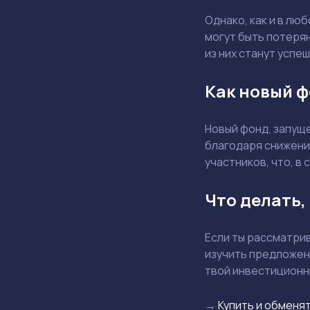
Однако, как и в лю
могут быть потерян
из них станут усп
Как новый ф
Новый фонд, запуще
благодаря снижени
участников, что, в
Что делать,
Если ты рассматри
изучить предложени
твой инвестиционн
→
Купить и обменят