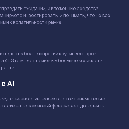
Смотреть
Смотреть
е оправдать ожиданий, и вложенные средства
анируете инвестировать, и понимать, что не все
ыми к волатильности рынка.
нацелен на более широкий круг инвесторов
а AI. Это может привлечь большее количество
 роста.
в AI
искусственного интеллекта, стоит внимательно
 также на то, как новый фонд может дополнить