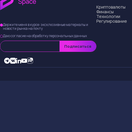
Новые прогно
Аналитики из Jeffe
прогнозах доходов 
серьезное влияние
Причины сн
Снижение целевой 
условия и пришел к
прогнозах повлияю
Краткосроч
Держателям акций
волатильности на р