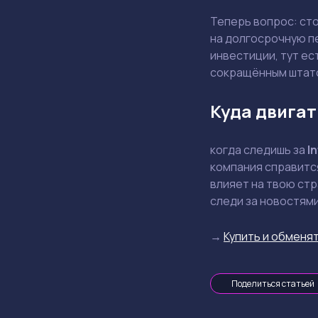
Теперь вопрос: ст
на долгосрочную п
инвестиции, тут ес
сокращённым штат
Куда двигат
когда следишь за
In
компания справится
влияет на твою стр
следи за новостями
→
Купить и обменят
Поделиться статьей