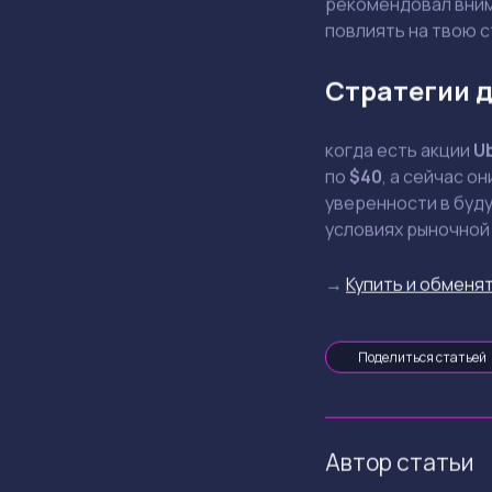
рекомендовал внима
повлиять на твою 
Стратегии д
когда есть акции
U
по
$40
, а сейчас о
уверенности в буду
условиях рыночной
→
Купить и обменят
Поделиться статьей
Автор статьи