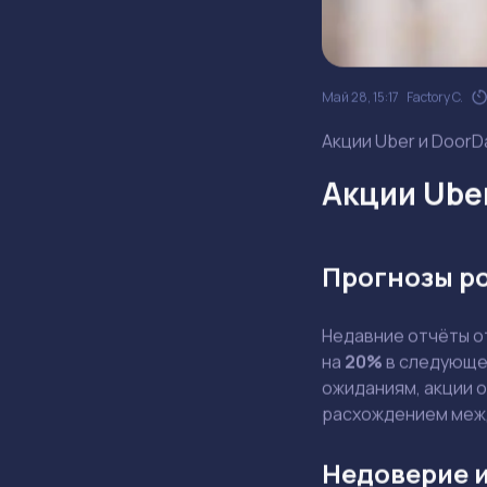
Май 28, 15:17
Factory C.
Акции Uber и DoorD
Акции Ube
Прогнозы р
Недавние отчёты 
на
20%
в следующем
ожиданиям, акции 
расхождением меж
Недоверие и