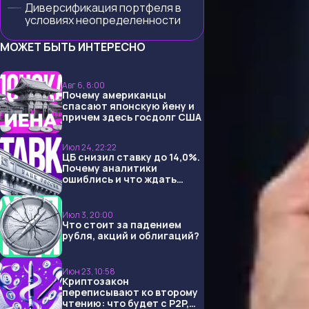
Диверсификация портфеля в
условиях неопределенности
МОЖЕТ БЫТЬ ИНТЕРЕСНО
Авг 6, 8:00
Почему американцы
спасают японскую йену и
причем здесь госдолг США
Июл 24, 22:22
ЦБ снизил ставку до 14,0%.
Почему аналитики
ошиблись и что ждать
дальше?
Июл 3, 20:00
Что стоит за падением
рубля, акций и облигаций?
Июн 23, 10:58
Криптозакон
переписывают ко второму
чтению: что будет с P2P,