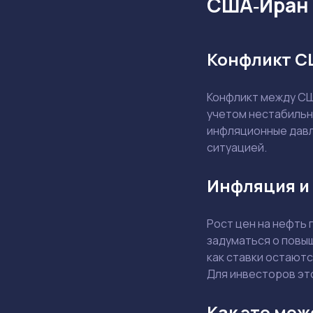
США‑Иран 
Конфликт СШ
Конфликт между США
учетом нестабильно
инфляционные давл
ситуацией.
Инфляция и 
Рост цен на нефть
задуматься о повы
как ставки остаютс
Для инвесторов эт
Как это мож