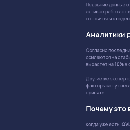
Недавние данные о
активно работает в
готовиться к паде
Аналитики 
Согласно последним
ссылаются на стаби
вырастет на
10%
в 
Другие же эксперт
факторы могут нега
принять.
Почему это 
когда уже есть
IQVI