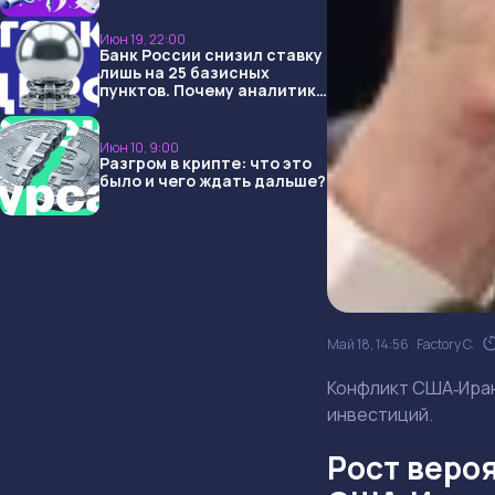
USDT и обменниками
Июн 19, 22:00
Банк России снизил ставку
лишь на 25 базисных
пунктов. Почему аналитики
опять не угадали и что
ждать дальше?
Июн 10, 9:00
Разгром в крипте: что это
было и чего ждать дальше?
Май 18, 14:56
Factory C.
Конфликт США‑Иран
инвестиций.
Рост веро