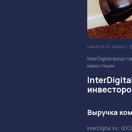
Май 28, 15:40
Factory C.
InterDigital предст
инвестиции.
InterDigit
инвесторо
Выручка ком
InterDigital, Inc. 