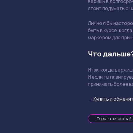
веришь в долгосроч
стоит подумать о 
Лично я бы насторо
быть в курсе. когд
маркером для прин
Что дальше
Итак, когда держи
И если ты планируе
принимать более в
→
Купить и обменят
Поделиться статьей