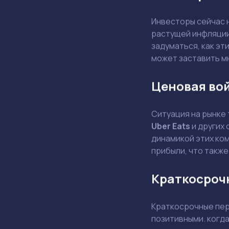
Инвесторы сейчас 
растущей инфляции
задуматься, как эт
может заставить м
Ценовая во
Ситуация на рынке
Uber Eats
и других 
динамикой этих ком
прибыли, что также
Краткосроч
Краткосрочные пер
позитивными. когд