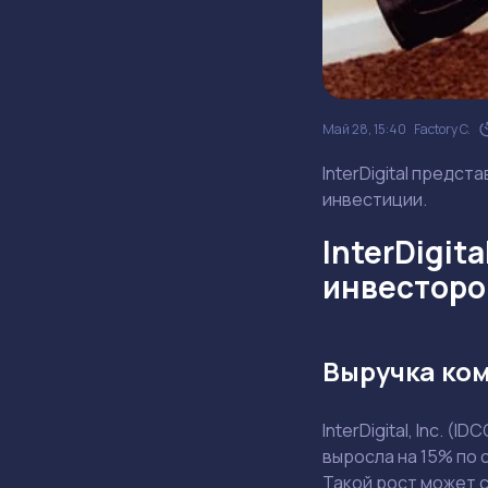
Май 28, 15:40
Factory C.
InterDigital предст
инвестиции.
InterDigit
инвесторо
Выручка ком
InterDigital, Inc. 
выросла на 15% по 
Такой рост может 