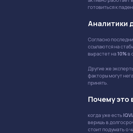
активно работает в
готовиться к паде
Аналитики 
Согласно последним
ссылаются на стаби
вырастет на
10%
в 
Другие же эксперт
факторы могут нега
принять.
Почему это 
когда уже есть
IQVI
веришь в долгосроч
стоит подумать о 