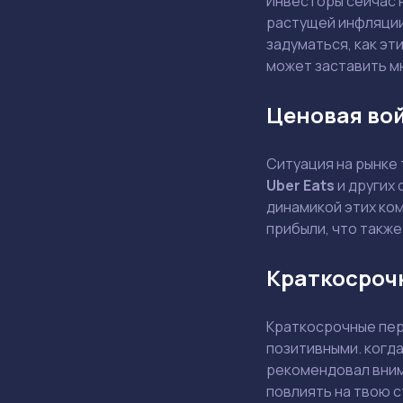
Инвесторы сейчас 
растущей инфляции
задуматься, как эт
может заставить м
Ценовая во
Ситуация на рынке
Uber Eats
и других 
динамикой этих ком
прибыли, что также
Краткосроч
Краткосрочные пер
позитивными. когд
рекомендовал внима
повлиять на твою 