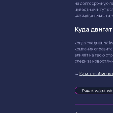
на долгосрочную п
инвестиции, тут ес
сокращённым штат
Куда двигат
когда следишь за
In
компания справится
влияет на твою стр
следи за новостями
→
Купить и обменят
Поделиться статьей