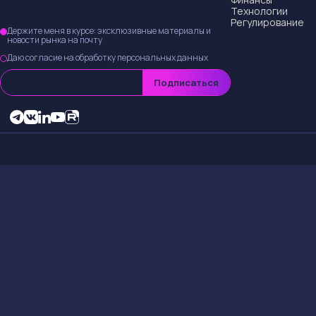
Аналитики из Jeffe
прогнозах доходов 
серьезное влияние
Причины сн
Снижение целевой 
условия и пришел к
прогнозах повлияю
Краткосроч
Держателям акций
волатильности на р
стать хорошей воз
в следующем квар