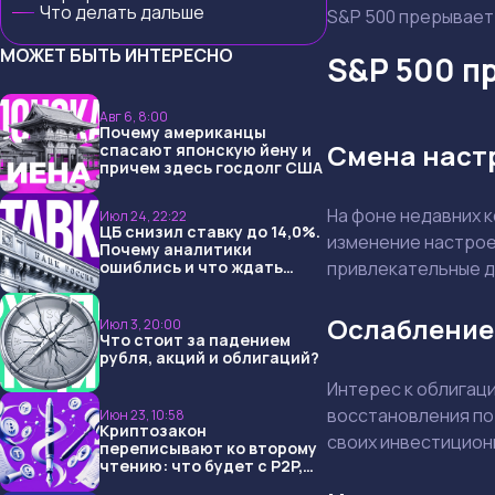
Что делать дальше
S&P 500 прерывает 
МОЖЕТ БЫТЬ ИНТЕРЕСНО
S&P 500 п
Авг 6, 8:00
Почему американцы
Смена наст
спасают японскую йену и
причем здесь госдолг США
На фоне недавних 
Июл 24, 22:22
ЦБ снизил ставку до 14,0%.
изменение настрое
Почему аналитики
привлекательные дл
ошиблись и что ждать
дальше?
Ослабление
Июл 3, 20:00
Что стоит за падением
рубля, акций и облигаций?
Интерес к облигац
восстановления по
Июн 23, 10:58
Криптозакон
своих инвестицион
переписывают ко второму
чтению: что будет с P2P,
USDT и обменниками