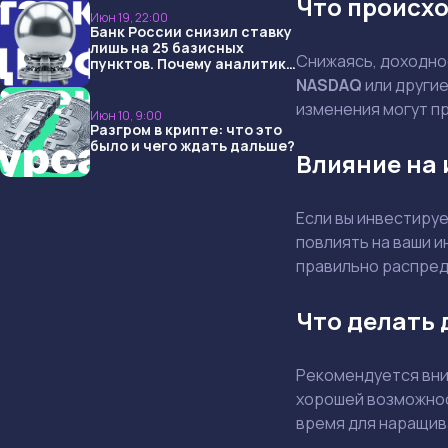
Что происх
Июн 19, 22:00
Банк России снизил ставку
лишь на 25 базисных
Снижаясь, доходнос
пунктов. Почему аналитики
опять не угадали и что
NASDAQ
или другие
ждать дальше?
изменения могут п
Июн 10, 9:00
Разгром в крипте: что это
было и чего ждать дальше?
Влияние на
Если вы инвестиру
повлиять на ваши и
правильно распред
Что делать
Рекомендуется вни
хорошей возможнос
время для наращива