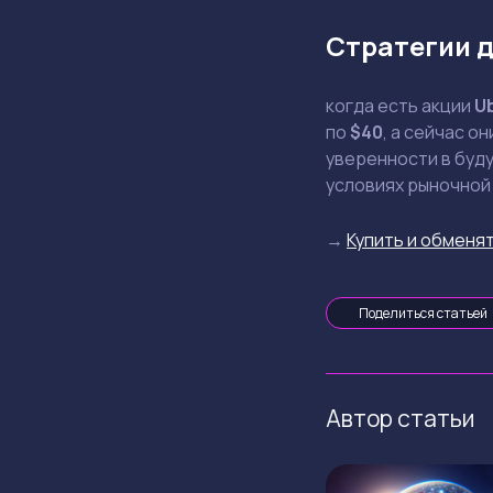
Стратегии д
когда есть акции
U
по
$40
, а сейчас о
уверенности в буду
условиях рыночной
→
Купить и обменят
Поделиться статьей
Автор статьи