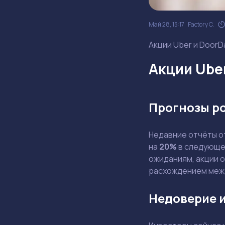
Май 28, 15:17
Factory C.
Акции Uber и DoorD
Акции Ube
Прогнозы р
Недавние отчёты 
на
20%
в следующем
ожиданиям, акции 
расхождением меж
Недоверие и