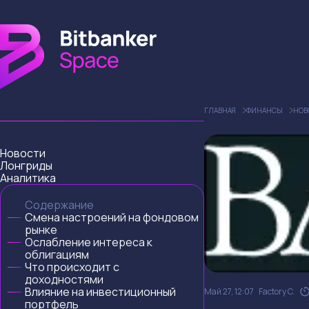
ГЛАВНАЯ
ФИНАНСЫ
НОВ
Новости
Лонгриды
Аналитика
Содержание
Смена настроений на фондовом
рынке
Ослабление интереса к
облигациям
Что происходит с
доходностями
Влияние на инвестиционный
Май 27, 12:07
Factory C.
портфель