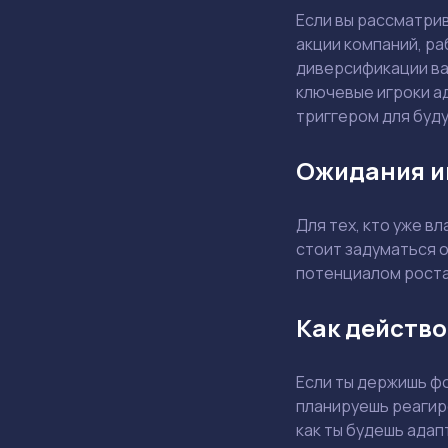
Если вы рассматри
акции компаний, р
диверсификации ваш
ключевые игроки а
триггером для буд
Ожидания и
Для тех, кто уже в
стоит задуматься 
потенциалом роста
Как действо
Если ты держишь фо
планируешь реагиро
как ты будешь ада