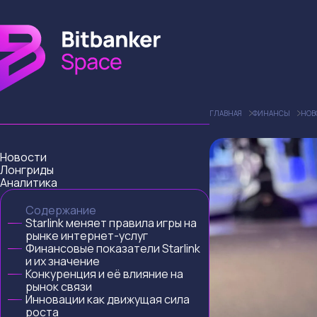
ГЛАВНАЯ
ФИНАНСЫ
НОВ
Новости
Лонгриды
Аналитика
Содержание
Starlink меняет правила игры на
рынке интернет-услуг
Финансовые показатели Starlink
и их значение
Конкуренция и её влияние на
рынок связи
Инновации как движущая сила
роста