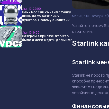
USDT и обменниками
Июн 19, 22:00
Банк России снизил ставку
лишь на 25 базисных
Май 26, 8:01
Factory C.
пунктов. Почему аналитики
опять не угадали и что
Узнайте, почему St
ждать дальше?
стратегии.
Июн 10, 9:00
Разгром в крипте: что это
было и чего ждать дальше?
Starlink к
Starlink ме
Starlink не просто
способна приносить
зависит от надежн
устойчивые денежны
Финансовые 