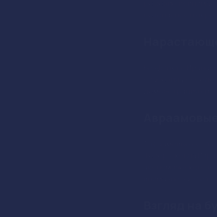
Май 27, 20:14
Factory C.
Израиль развернул 
экономику региона
Израиль р
новом уро
Новые гори