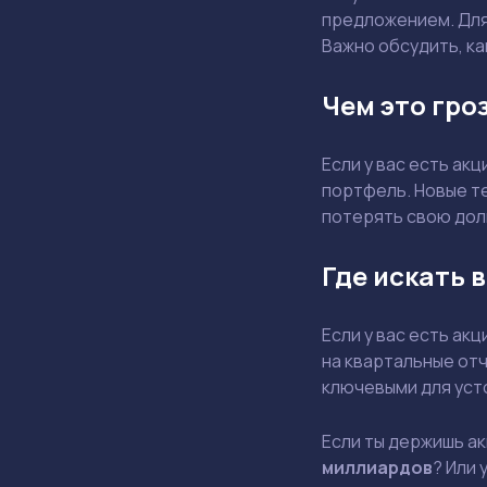
предложением. Дл
Важно обсудить, ка
Чем это гро
Если у вас есть ак
портфель. Новые те
потерять свою долю
Где искать 
Если у вас есть акц
на квартальные от
ключевыми для уст
Если ты держишь а
миллиардов
? Или