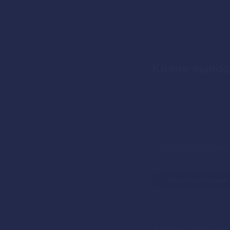
Израиль развернул
решение принимает
безопасность в рег
Нарастающе
Конфликт с Ираном
опасения у соседей
демонстрация силы
Авраамовые
Авраамовые соглаш
Теперь, когда Изра
экономического вз
внимание на этот т