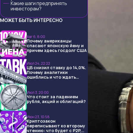
Какие шаги предпринять
инвесторам?
МОЖЕТ БЫТЬ ИНТЕРЕСНО
Авг 6, 8:00
Почему американцы
спасают японскую йену и
причем здесь госдолг США
Июл 24, 22:22
ЦБ снизил ставку до 14,0%.
Почему аналитики
ошиблись и что ждать
дальше?
Июл 3, 20:00
Что стоит за падением
рубля, акций и облигаций?
Июн 23, 10:58
Криптозакон
переписывают ко второму
чтению: что будет с P2P,