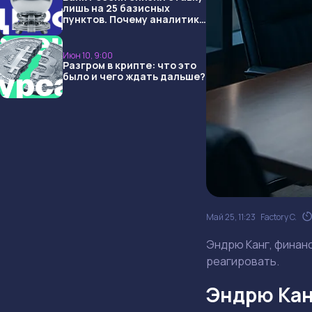
лишь на 25 базисных
пунктов. Почему аналитики
опять не угадали и что
ждать дальше?
Июн 10, 9:00
Разгром в крипте: что это
было и чего ждать дальше?
Май 25, 11:23
Factory C.
Эндрю Канг, финанс
реагировать.
Эндрю Канг