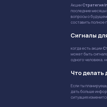
Акции
Стратегия I
последние месяцы 
вопросы о будущем
составить полное 
Сигналы дл
когда есть акции
С
может быть сигнал
одного человека, н
Что делать
Если ты планируеш
дать больше информ
ситуация изменитс