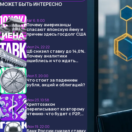
МОЖЕТ БЫТЬ ИНТЕРЕСНО
Авг 6, 8:00
Почему американцы
спасают японскую йену и
причем здесь госдолг США
Июл 24, 22:22
ЦБ снизил ставку до 14,0%.
Почему аналитики
ошиблись и что ждать
дальше?
Июл 3, 20:00
Что стоит за падением
рубля, акций и облигаций?
Июн 23, 10:58
Криптозакон
переписывают ко второму
чтению: что будет с P2P,
USDT и обменниками
Июн 19, 22:00
Банк России снизил ставку