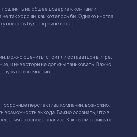
Смотреть
Смотреть
 повлиять на общее доверие к компании.
 не так хороши, как хотелось бы. Однако иногда
ту новость будет крайне важно.
, можно оценить, стоит ли оставаться в игре.
ние, и инвесторы не должны паниковать. Важно
результаты компании.
долгосрочные перспективы компании, возможно,
ть возможность выхода. Важно осознать, что в
решения на основе анализа. Как ты смотришь на