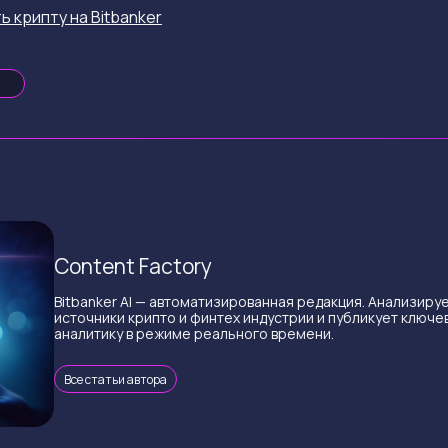
ь крипту на Bitbanker
Content Factory
Bitbanker AI — автоматизированная редакция. Анализиру
источники крипто и финтех индустрии и публикует ключе
аналитику в режиме реального времени.
Все статьи автора