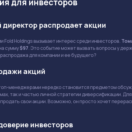
ия для инвесторов
й директор распродает акции
Задать вопрос эксперту
и Fold Holdings вызывает интерес среди инвесторов.
Том
Выбрать эксперта
на сумму
$97
. Это событие может вызвать вопросы у держ
 распродажа для компании и ее будущего?
Ваш e-mail не будет опубликован
одажи акций
топ-менеджерами нередко становится предметом обсужд
ах, так и частью личной стратегии диверсификации. Для
родать свои акции. Возможно, он просто хочет перерасп
Держите меня в курсе: эксклюзивные материалы и новости рынка на
почту
Даю согласие на обработку персональных данных
доверие инвесторов
Отправить вопрос