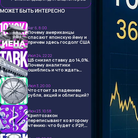
МОЖЕТ БЫТЬ ИНТЕРЕСНО
Авг 6, 8:00
Почему американцы
спасают японскую йену и
причем здесь госдолг США
Июл 24, 22:22
ЦБ снизил ставку до 14,0%.
Почему аналитики
ошиблись и что ждать
дальше?
Июл 3, 20:00
Что стоит за падением
рубля, акций и облигаций?
Июн 23, 10:58
Криптозакон
переписывают ко второму
чтению: что будет с P2P,
USDT и обменниками