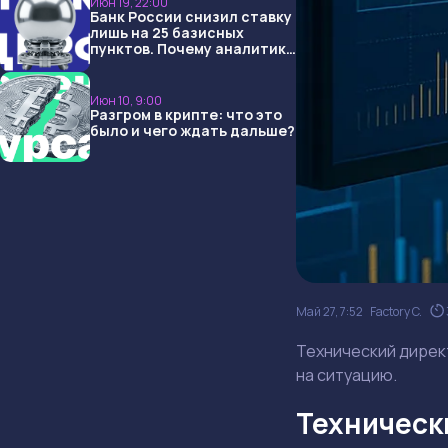
Июн 19, 22:00
Банк России снизил ставку
лишь на 25 базисных
пунктов. Почему аналитики
опять не угадали и что
ждать дальше?
Июн 10, 9:00
Разгром в крипте: что это
было и чего ждать дальше?
Май 27, 7:52
Factory C.
Технический директ
на ситуацию.
Технически