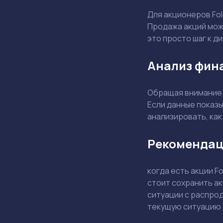
Для акционеров Fol
Продажа акций може
это просто шаг к д
Анализ фин
Обращая внимание н
Если данные показ
анализировать, ка
Рекомендац
когда есть акции F
стоит сохранить ак
ситуации с распрод
текущую ситуацию с