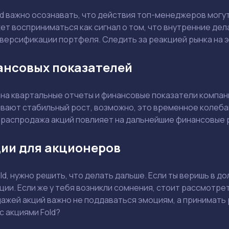
Смотреть
Смотреть
d важно осознавать, что действия топ-менеджеров могут
т восприниматься как сигнал о том, что внутренние дела
иверсификации портфеля. Следить за реакцией рынка на э
ансовых показателей
а квартальные отчеты и финансовые показатели компании
ывают стабильный рост, возможно, это временное колеба
к распродажа акций повлияет на дальнейшие финансовые 
ии для акционеров
old, нужно решить, что делать дальше. Если ты веришь в 
ции. Если же у тебя возникли сомнения, стоит рассмотре
ажей акций важно не поддаваться эмоциям, а принимать 
 акциями Fold?