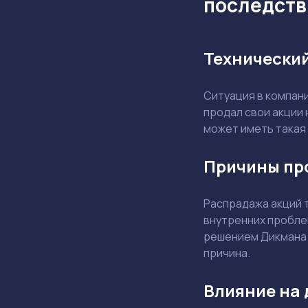
последств
Технически
Ситуация в компани
продал свои акции 
может иметь такая
Причины пр
Распрадажа акций 
внутренних проблем
решением Дикмана п
причина.
Влияние на 