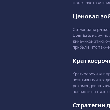
может заставить м
Ценовая во
Ситуация на рынке
Uber Eats
и других 
динамикой этих ком
прибыли, что также
Краткосроч
Краткосрочные пер
позитивными. когд
рекомендовал внима
повлиять на твою 
Стратегии д