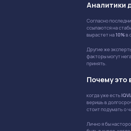
Аналитики 
Согласно последним
ссылаются на стаби
вырастет на
10%
в 
Другие же эксперт
факторы могут нега
принять.
Почему это 
когда уже есть
IQVI
веришь в долгосроч
стоит подумать о 
Лично я бы насторо
быть в курсе. когд