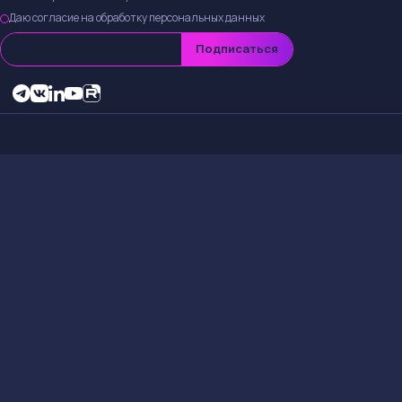
серьезное влияние
Причины сн
Снижение целевой 
условия и пришел к
прогнозах повлияю
Краткосроч
Держателям акций
волатильности на р
стать хорошей воз
в следующем квар
Ключевые с