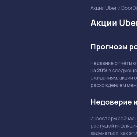
Акции Uber и DoorD
Акции Ube
Прогнозы р
Недавние отчёты 
на
20%
в следующем
ожиданиям, акции 
расхождением меж
Недоверие и
Инвесторы сейчас 
растущей инфляции
задуматься, как эт