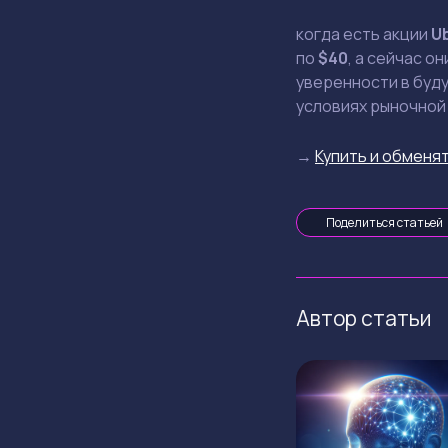
когда есть акции
U
по
$40
, а сейчас о
уверенности в буду
условиях рыночной
→
Купить и обменят
Поделиться статьей
Автор статьи