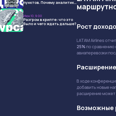
пунктов. Почему аналитики
маршрутно
опять не угадали и что
ждать дальше?
Июн 10, 9:00
Разгром в крипте: что это
было и чего ждать дальше?
Рост доходо
LATAM Airlines отч
25%
по сравнению 
авиаперевозки пос
Расширение
В ходе конференци
добавить новые нап
расширение может 
Возможные 