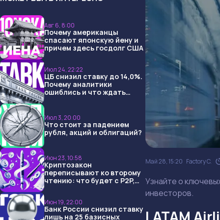
Авг 6, 8:00
Почему американцы
спасают японскую йену и
причем здесь госдолг США
Июл 24, 22:22
ЦБ снизил ставку до 14,0%.
Почему аналитики
ошиблись и что ждать
дальше?
Июл 3, 20:00
Что стоит за падением
рубля, акций и облигаций?
Июн 23, 10:58
Май 28, 15:20
Factory C.
Криптозакон
переписывают ко второму
Узнайте о ключевых
чтению: что будет с P2P,
USDT и обменниками
инвесторов.
Июн 19, 22:00
Банк России снизил ставку
LATAM Airl
лишь на 25 базисных