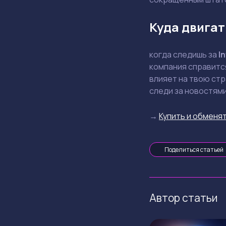
Куда двигат
когда следишь за
In
компания справится
влияет на твою стр
следи за новостями
→
Купить и обменят
Поделиться статьей
Автор статьи