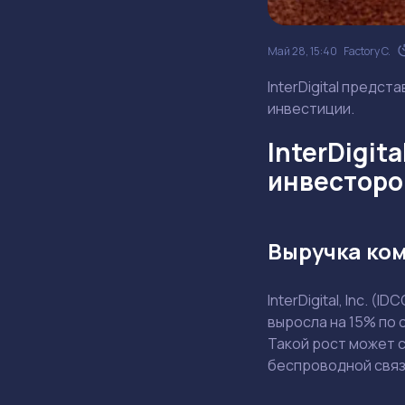
Май 28, 15:40
Factory C.
InterDigital предст
инвестиции.
InterDigit
инвесторо
Выручка ком
InterDigital, Inc. 
выросла на 15% по 
Такой рост может 
беспроводной связ