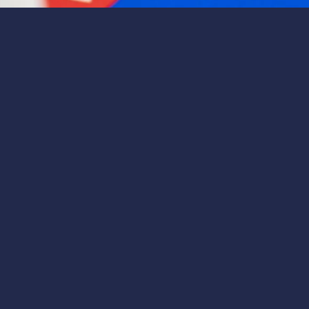
3 мин
на 10% после отчета о доходах. Узнайте причины падения и
it упали на 10% после отчета о
ия
й поворот для инвесторов
 держишь акции
Intuit
и ждёшь отчёт о доходах, а тут така
Это не просто цифры — это сигнал, который может измен
дников может означать, что компания сталкивается с с