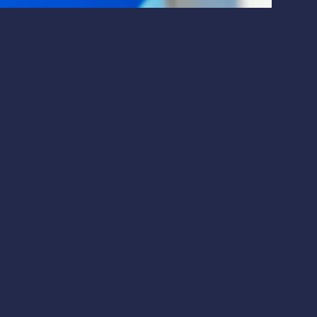
Макроэкономика
Финтех
 что это значит для инвесторов.
 доходах: причины и
я новость: компания планирует сократить
17%
ить восприятие компании на рынке. Снижение
ерьёзными финансовыми трудностями.