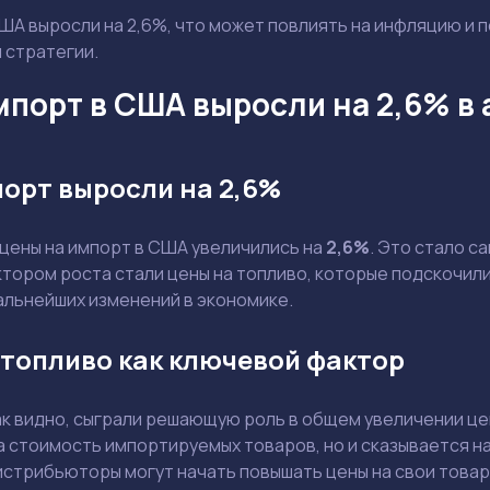
ША выросли на 2,6%, что может повлиять на инфляцию и п
 стратегии.
мпорт в США выросли на 2,6% в 
орт выросли на 2,6%
 цены на импорт в США увеличились на
2,6%
. Это стало с
ктором роста стали цены на топливо, которые подскочил
альнейших изменений в экономике.
 топливо как ключевой фактор
Задать вопрос эксперту
Выбрать эксперта
ак видно, сыграли решающую роль в общем увеличении це
 стоимость импортируемых товаров, но и сказывается на
истрибьюторы могут начать повышать цены на свои товар
Ваш e-mail не будет опубликован