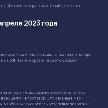
отребительские расходы. Узнайте, как это
апреле 2023 года
амым значительным скачком за последние четыре
и на
7,5%
. Таким образом, все это создает
н на импорт. Подорожание топлива не только
 всей цепочке поставок. Это означает, что
ы, чтобы компенсировать возросшие затраты на