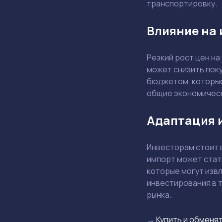
транспортировку.
Влияние на
Резкий рост цен на
может снизить пок
бюджетом, которые 
общие экономическ
Адаптация 
Инвесторам стоит в
импорт может стать
которые могут извл
инвестирования в т
рынка.
→
Купить и обменят