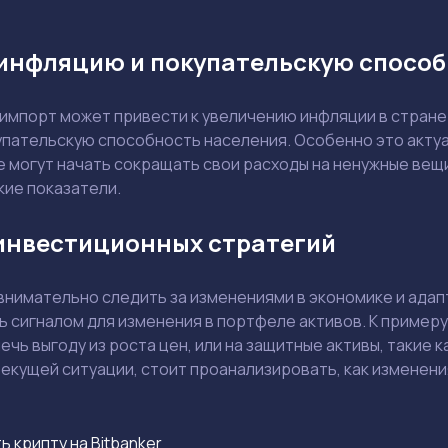
 инфляцию и покупательскую спосо
 импорт может привести к увеличению инфляции в стране.
Держите меня в курсе: эксклюзивные материалы и новости рынка на
упательскую способность населения. Особенно это акту
почту
Даю согласие на обработку персональных данных
могут начать сокращать свои расходы на ненужные вещи.
Отправить вопрос
ие показатели.
инвестиционных стратегий
Смотреть
Смотреть
нимательно следить за изменениями в экономике и адапт
 сигналом для изменения в портфеле активов. К примеру
ечь выгоду из роста цен, или на защитные активы, такие
екущей ситуации, стоит проанализировать, как изменения
ь крипту на Bitbanker