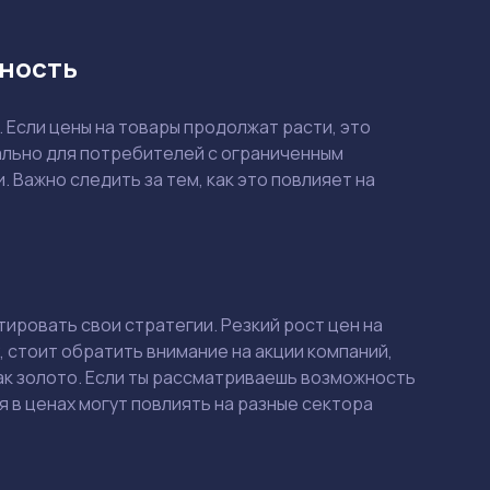
бность
 Если цены на товары продолжат расти, это
ально для потребителей с ограниченным
 Важно следить за тем, как это повлияет на
Смотреть
Смотреть
ировать свои стратегии. Резкий рост цен на
, стоит обратить внимание на акции компаний,
 как золото. Если ты рассматриваешь возможность
 в ценах могут повлиять на разные сектора