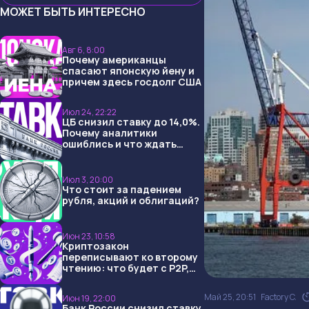
МОЖЕТ БЫТЬ ИНТЕРЕСНО
Авг 6, 8:00
Почему американцы
спасают японскую йену и
причем здесь госдолг США
Июл 24, 22:22
ЦБ снизил ставку до 14,0%.
Почему аналитики
ошиблись и что ждать
дальше?
Июл 3, 20:00
Что стоит за падением
рубля, акций и облигаций?
Июн 23, 10:58
Криптозакон
переписывают ко второму
чтению: что будет с P2P,
USDT и обменниками
Май 25, 20:51
Factory C.
Июн 19, 22:00
Банк России снизил ставку