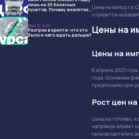
лишь на 25 базисных
Цены на импорт в С
пунктов. Почему аналитики
отразится на вашей
опять не угадали и что
ждать дальше?
Июн 10, 9:00
Цены на и
Разгром в крипте: что это
было и чего ждать дальше?
Цены на имп
В апреле 2023 года
года. Основным фа
предпосылки для д
Рост цен на
Цены на топливо, к
напрямую влияет на
производители и д