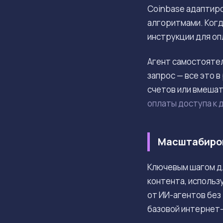
Coinbase адаптир
алгоритмами. Когд
инструкции для оп
Агент самостояте
запрос — все это 
счетов или вмеша
оплаты доступа к 
Масштабиров
Ключевым шагом д
контента, использ
от ИИ-агентов без
базовой интернет