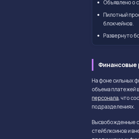
Объявлено о 
Пилотный прое
блокчейнов.
Развернуто бо
Финансовые 
На фоне сильных ф
объема платежей в
персонала
, что с
подразделениях.
Высвобожденные с
стейблкоинов и вн