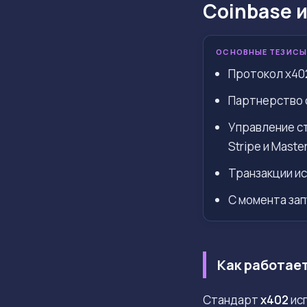
Coinbase 
ОСНОВНЫЕ ТЕЗИСЫ
Протокол x402
Партнерство с
Управление ст
Stripe и Maste
Транзакции ис
С момента зап
Как работае
Стандарт
x402
исп