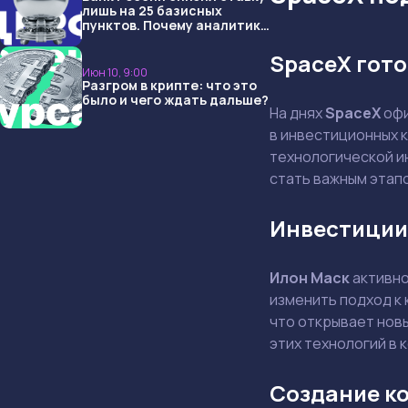
лишь на 25 базисных
пунктов. Почему аналитики
опять не угадали и что
ждать дальше?
SpaceX гото
Июн 10, 9:00
Разгром в крипте: что это
было и чего ждать дальше?
На днях
SpaceX
офи
в инвестиционных 
технологической и
стать важным этапо
Инвестиции 
Илон Маск
активно
изменить подход к 
что открывает нов
этих технологий в 
Создание к