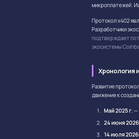
микроплатежей. И
Протокол x402 явл
Разработчики экос
подтверждает пот
экосистемы Coinb
Хронология 
Развитие протокол
движение к создан
Май 2025 г.
— 
24 июня 2026 
14 июля 2026 