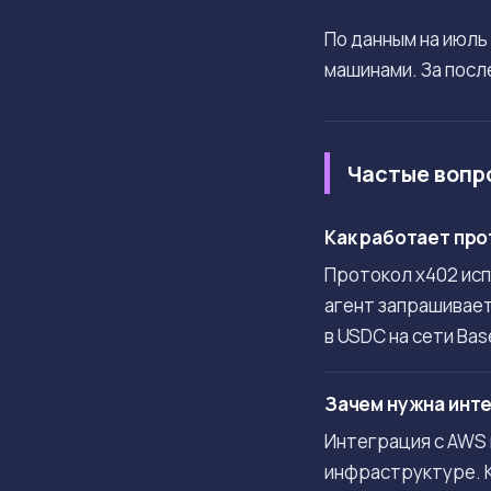
По данным на июль
машинами. За посл
Частые вопр
Как работает про
Протокол x402 исп
агент запрашивает
в USDC на сети Bas
Зачем нужна инте
Интеграция с AWS 
инфраструктуре. К