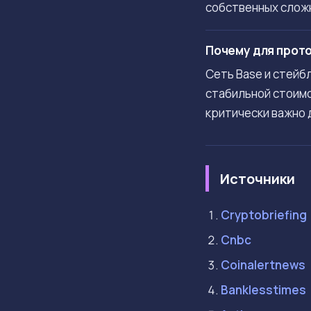
собственных слож
Почему для прото
Сеть Base и стейб
стабильной стоимо
критически важно 
Источники
Cryptobriefing
Cnbc
Coinalertnews
Banklesstimes