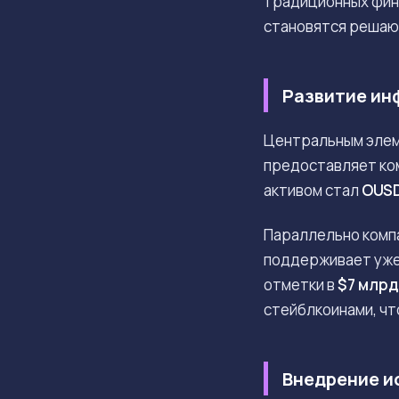
традиционных фина
становятся решаю
Развитие ин
Центральным элем
предоставляет ко
активом стал
OUS
Параллельно компа
поддерживает уже 
отметки в
$7 млрд
стейблкоинами, чт
Внедрение и