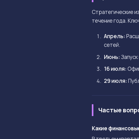
Стратегические из
течение года. Клю
Апрель:
Расш
сетей.
Июнь:
Запуск 
16 июля:
Офиц
29 июля:
Публ
Частые вопр
Какие финансовые
В третьем квартале