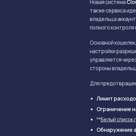
Новая система
Clo
также сервиса ид
владельца аккаунт
полного контроля 
Основной кошелек
настройки разреш
управляется через
стороны владельц
Для предотвращен
Лимит расходо
Ограничение н
**
Белый список
Обнаружение 