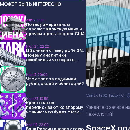
МОЖЕТ БЫТЬ ИНТЕРЕСНО
Авг 6, 8:00
Почему американцы
спасают японскую йену и
причем здесь госдолг США
Июл 24, 22:22
ЦБ снизил ставку до 14,0%.
Почему аналитики
ошиблись и что ждать
дальше?
Июл 3, 20:00
Что стоит за падением
рубля, акций и облигаций?
Май 27, 14:32
Factory C.
Июн 23, 10:58
Криптозакон
Узнайте о заявке н
переписывают ко второму
чтению: что будет с P2P,
технологий!
USDT и обменниками
Июн 19, 22:00
SpaceX под
Банк России снизил ставку