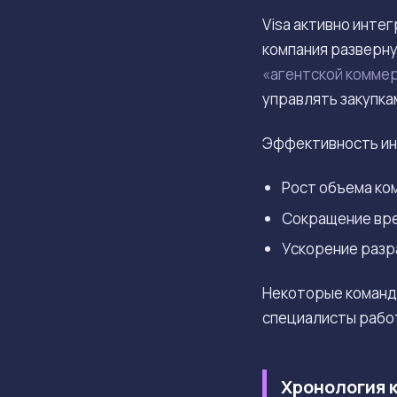
Visa активно инте
компания разверн
«агентской комме
управлять закупка
Эффективность инв
Рост объема ком
Сокращение врем
Ускорение разр
Некоторые команд
специалисты работ
Хронология к