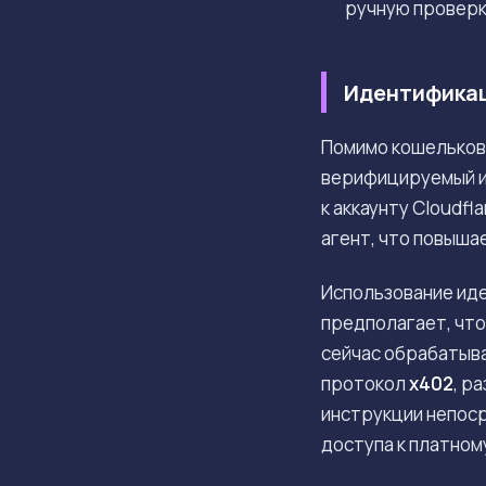
ручную проверк
Идентификац
Помимо кошельков
верифицируемый ид
к аккаунту Cloudf
агент, что повыша
Использование иде
предполагает, что
сейчас обрабатыва
протокол
x402
, р
инструкции непоср
доступа к платном