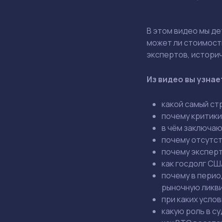
В
этом
видео
мы
де
может
ли
стоимост
экспертов,
истори
Из
видео
вы
узнае
какой
самый
ст
почему
критики
в
чём
заключаю
почему
отсутс
почему
экспер
как
госдолг
СШ
почему
в
перио
рыночную лик
при
каких
услов
какую
роль
в
су