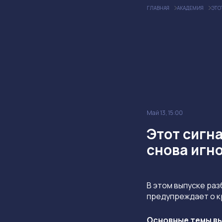
ГЛАВНАЯ
АКАДЕМИЯ
ЭТО
Май 13, 15:00
Этот сигна
снова игн
В этом выпуске ра
предупреждает о к
Основные темы вы