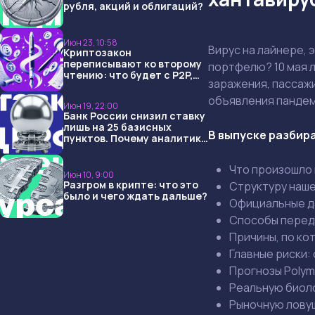
рубля, акций и облигаций?
Июн 23, 10:58
Вирус на лайнере, 
Криптозакон
переписывают ко второму
портфелю? 10 мая л
чтению: что будет с P2P,
заражения, пассаж
USDT и обменниками
объявления пандем
Июн 19, 22:00
Банк России снизил ставку
лишь на 25 базисных
В выпуске разбир
пунктов. Почему аналитики
опять не угадали и что
ждать дальше?
Что произошло 
Июн 10, 9:00
Разгром в крипте: что это
Структуру наше
было и чего ждать дальше?
Официальные да
Способы переда
Причины, по ко
Главные риски:
Прогнозы Polym
Реальную биоло
Рыночную ловуш