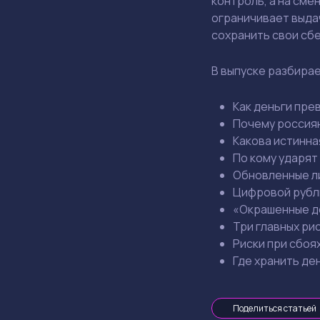
контроль, а на см
ограничивает выдач
сохранить свои сб
В выпуске разбира
Как деньги пре
Почему россия
Какова истинна
По кому ударят
Обновленные ли
Цифровой рубль
«Окрашенные де
Три главных ри
Риски при сбоя
Где хранить де
Поделиться статьей