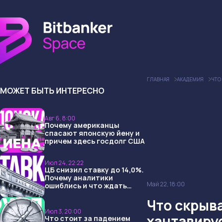
ГЛАВНАЯ
АКАДЕМИЯ
ЧТО
МОЖЕТ БЫТЬ ИНТЕРЕСНО
Авг 6, 8:00
Почему американцы
спасают японскую йену и
причем здесь госдолг США
Июл 24, 22:22
ЦБ снизил ставку до 14,0%.
Почему аналитики
Май 22, 18:00
ошиблись и что ждать
дальше?
Что скрыв
Июл 3, 20:00
хантавиру
Что стоит за падением