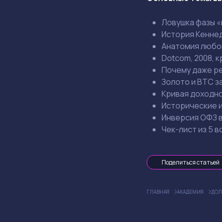
Ловушка фазы «
История Кеннед
Анатомия любог
Dotcom, 2008, к
Почему даже ре
Золото и BTC з
Кривая доходно
Исторические и
Инверсия ОФЗ в
Чек-лист из 5 в
Поделиться статьей
ГЛАВНАЯ
АКАДЕМИЯ
ДОЛ