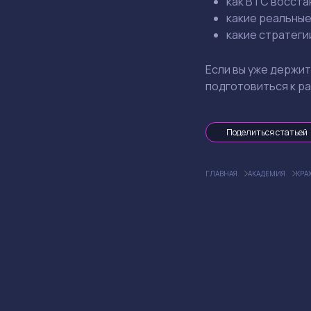
как
BTC
восста
какие
реальны
какие
стратеги
Если
вы
уже
держит
подготовиться
к
ра
Поделиться статьей
ГЛАВНАЯ
АКАДЕМИЯ
КРА