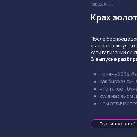
Апр 22, 16:00
Крах золот
После беспрецедент
рынок столкнулся 
капитализации сек
В выпуске разбир
почему 2025-й 
как биржа CME 
что такое «бум
куда на самом д
чем отличается
Поделиться статьей