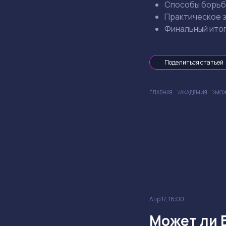
Способы борьбы
Практическое з
Финальный итог
Поделиться статьей
ГЛАВНАЯ
АКАДЕМИЯ
МОЖ
Апр 17, 16:00
Может ли 