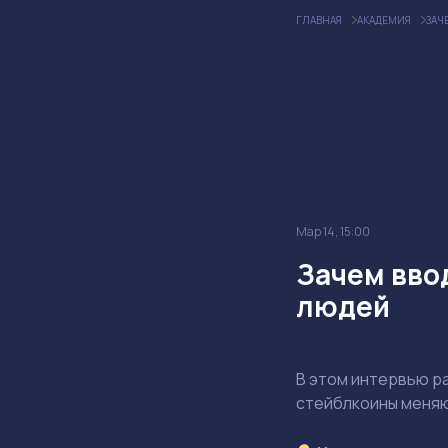
ГЛАВНАЯ
АКАДЕМИЯ
ЗАЧ
Мар 14, 15:00
Зачем вво
людей
В этом интервью ра
стейблкоины меняют