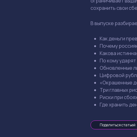
ограничивает выдач
сохранить свои сб
В выпуске разбира
Как деньги пре
Почему россия
Какова истинна
По кому ударят
Обновленные ли
Цифровой рубль
«Окрашенные де
Три главных ри
Риски при сбоя
Где хранить де
Поделиться статьей