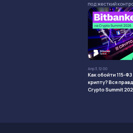
под жесткий контро
привычным купюра
цифровой рубль. В
разберем, как сохр
сбережения и своб
цифровой экономи
Апр 3, 12:00
Как обойти 115-ФЗ
крипту? Вся правд
Crypto Summit 202