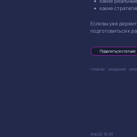
какие
реальны
какие
стратеги
Если
вы
уже
держит
подготовиться
к
ра
Поделиться статьей
ГЛАВНАЯ
АКАДЕМИЯ
КРА
Апр 22, 16:00