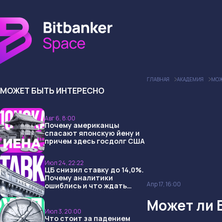
ГЛАВНАЯ
АКАДЕМИЯ
МОЖ
МОЖЕТ БЫТЬ ИНТЕРЕСНО
Авг 6, 8:00
Почему американцы
спасают японскую йену и
причем здесь госдолг США
Июл 24, 22:22
ЦБ снизил ставку до 14,0%.
Почему аналитики
Апр 17, 16:00
ошиблись и что ждать
дальше?
Может ли 
Июл 3, 20:00
Что стоит за падением