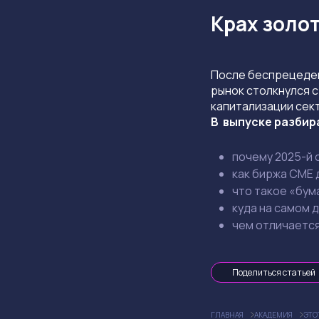
Крах золот
После беспрецедент
рынок столкнулся 
капитализации сек
В выпуске разбир
почему 2025-й 
как биржа CME 
что такое «бум
куда на самом д
чем отличается
Поделиться статьей
ГЛАВНАЯ
АКАДЕМИЯ
ЭТО