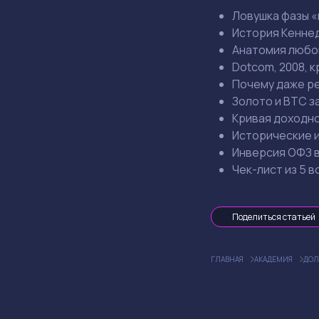
Ловушка фазы «
История Кеннед
Анатомия любог
Dotcom, 2008, к
Почему даже ре
Золото и BTC з
Кривая доходно
Исторические и
Инверсия ОФЗ в
Чек-лист из 5 в
Поделиться статьей
ГЛАВНАЯ
АКАДЕМИЯ
ДОЛ