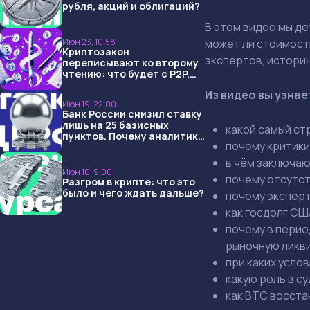
рубля, акций и облигаций?
В
этом
видео
мы
де
может
ли
стоимост
Июн 23, 10:58
Криптозакон
экспертов,
истори
переписывают ко второму
чтению: что будет с P2P,
USDT и обменниками
Из
видео
вы
узнае
Июн 19, 22:00
Банк России снизил ставку
лишь на 25 базисных
какой
самый
ст
пунктов. Почему аналитики
почему
критики
опять не угадали и что
ждать дальше?
в
чём
заключаю
Июн 10, 9:00
почему
отсутс
Разгром в крипте: что это
было и чего ждать дальше?
почему
экспер
как
госдолг
СШ
почему
в
перио
рыночную лик
при
каких
услов
какую
роль
в
су
как
BTC
восста