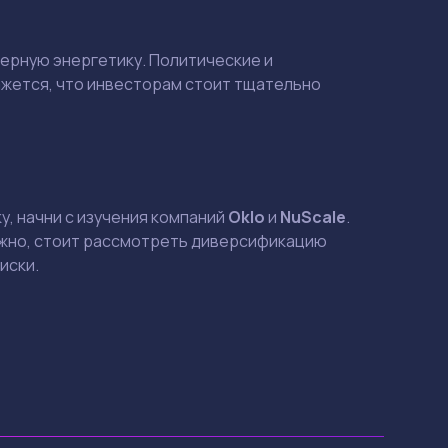
дерную энергетику. Политические и
ажется, что инвесторам стоит тщательно
, начни с изучения компаний
Oklo
и
NuScale
.
можно, стоит рассмотреть диверсификацию
иски.
Смотреть
Смотреть