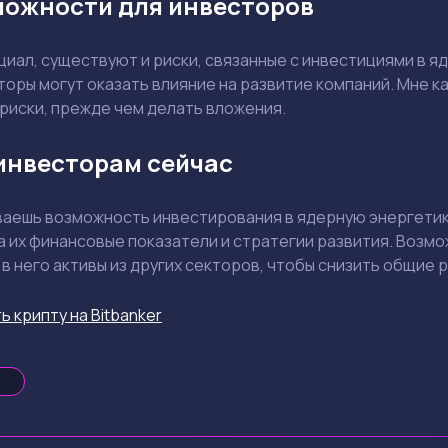
можности для инвесторов
Задать вопрос эксперту
иал, существуют и риски, связанные с инвестициями в я
Выбрать эксперта
торы могут оказать влияние на развитие компаний. Мне к
риски, прежде чем делать вложения.
Ваш e-mail не будет опубликован
инвесторам сейчас
ваешь возможность инвестирования в ядерную энергетику
а их финансовые показатели и стратегии развития. Воз
в него активы из других секторов, чтобы снизить общие р
Держите меня в курсе: эксклюзивные материалы и новости рынка на
почту
ь крипту на Bitbanker
Даю согласие на обработку персональных данных
Отправить вопрос
Смотреть
Смотреть