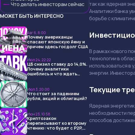
так как ядерная эн
Что делать инвесторам сейчас
Аналитики банка у
МОЖЕТ БЫТЬ ИНТЕРЕСНО
борьбе с климатич
Инвестицио
Авг 6, 8:00
Почему американцы
спасают японскую йену и
причем здесь госдолг США
В рамках нового п
технологии в обла
Июл 24, 22:22
ЦБ снизил ставку до 14,0%.
использоваться в у
Почему аналитики
энергии. Инвестора
ошиблись и что ждать
дальше?
Текущие тре
Июл 3, 20:00
Что стоит за падением
рубля, акций и облигаций?
Ядерная энергетик
необходимости пер
Июн 23, 10:58
Криптозакон
способов достижен
переписывают ко второму
чтению: что будет с P2P,
USDT и обменниками