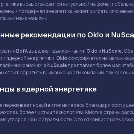
ергетика вновь становится актуальной на фоне глобальн
верены, что ядерная энергетика может сыграть ключевую
ескими изменениями.
нные рекомендации по Oklo и NuSca
окрытия
BofA
выделяет две компании:
Oklo
и
NuScale
. Об
сти ядерной энергетики.
Oklo
фокусируется на малых моду
далённых районах, а
NuScale
предлагает более масштаби
м стоит обратить внимание на эти компании, так как они 
нды в ядерной энергетике
а переживает новый виток интереса благодаря росту цен
ехода к более чистым технологиям. Многие страны расс
ия углеродной нейтральности. Это открывает новые возм