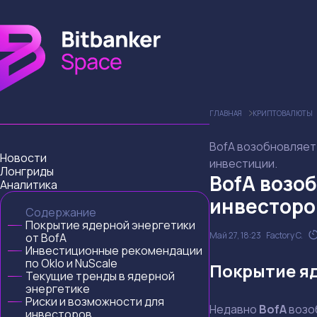
ГЛАВНАЯ
КРИПТОВАЛЮТЫ
BofA возобновляет 
Новости
инвестиции.
Лонгриды
BofA возо
Аналитика
инвесторо
Содержание
Покрытие ядерной энергетики
Май 27, 18:23
Factory C.
от BofA
Инвестиционные рекомендации
по Oklo и NuScale
Покрытие яд
Текущие тренды в ядерной
энергетике
Риски и возможности для
Недавно
BofA
возоб
инвесторов