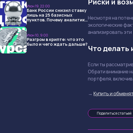
Риски и воз
Июн 19, 22:00
Банк России снизил ставку
лишь на 25 базисных
Несмотря на потенц
пунктов. Почему аналитики
опять не угадали и что
экологические фак
ждать дальше?
анализировать эти 
Июн 10, 9:00
Разгром в крипте: что это
было и чего ждать дальше?
Что делать 
Если ты рассматри
Обрати внимание н
портфеля, включив 
→
Купить и обменят
Поделиться статьей